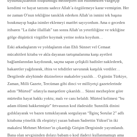
uydurukçularının oluşturduğu mezhepleri din edinmekten vazgeçip
kendimi ve hayat tarzımı sadece Allah’a özgülemeye karar vermiştim. Her
ne zaman O’nun tekliğine tanıklık ederken Allah’ın ismini tek başına
bırakmayıp başka isimler eklemeyi marifet sayıyordum. Ama o geceden
itibaren “La ilahe illalllah” tan sonra Allah’ın yeterliliğine ve tekliğine
gölge düşürücü virgüller koymak yerine nokta koydum…
Eski arkadaşlarım ve yoldaşlarım olan Ehli Sünnet vel Cemaat
mücahitleri kitaba ve akla dayanan tartışmalarıma karşı ayetleri
bağlamlarından kaydırarak, saçma sapan çelişkili hadisler naklederek,
hakaretler yağdırarak, iftira ve tehditler savurarak karşılık verdiler…
Dergilerde aleyhimde düzinelerce makaleler yazıldı… O günün Türkiye,
Zaman, Milli Gazete, Tercüman gibi dinci ve milliyetçi gazetelerinde
adım “Mürted” sıfatıyla manşetlere çıkarıldı… Sünni mezheplere göre
mürtedin hayat hakkı yoktu; malı ve canı helaldi. Mürted kelimesi “bu
adam ölümü hakketmiştir” fetvasının kod ifadesidir. Sunnilik dinini
gıdıklayarak ve bazen tırmıklayarak sorgulayan “İlginç Sorular 2” adlı
kitabıma yönelik ilk eleştiriyi yazan babam Sadrettin Yüksel’in iki
makalesi Mehmet Metiner’in çıkardığı Girişim Dergisinde yayımlandı.
Bana olan sevgisinden dolayı babam o kod ifadeyi kullanmamıştı ama