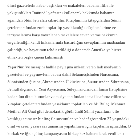
dinci gazetelerin haber başlıkları ve makaleleri babama iftira ile
yakıştırdıkları “mürted” yaftasını kullanarak hakkımda babamın
ağzından ölüm fetvaları çıkardılar. Kitaplarımın kitapçılardan Sünni
çeteler tarafından zorla toplatılıp yasaklandığı, düşüncelerime ve
tartışmalarıma karşı yayınlanan makalelere cevap verme hakkımın
engellendiği, kendi imkanlarımla bastırdığım cevaplarımın matbaadan
çalındığı, ve hayatımın tehdit edildiği o dönemde Amerika’ya hicret
etmekten başka çarem kalmamıştı.
Yaşar Nuri’ye mesajını halkla paylaşma imkanı veren laik medyanın
gazeteleri ve yayınevleri, babası dahil Selametçisinden Nurcusuna,
Sünnisinden Şiisine, Akıncısından Ülkücüsüne, Sızıntısından Sıkıntısına,
Fethullahçısından Yeni Asyacısına, Süleymancısından İmam Hatiplisine
kadar tüm dinci kurumlar ve medya tarafından icma ile aforoz edilen ve
kitapları çeteler tarafından yasaklanıp toplatılan ve Ali Bulaç, Mehmet
Metiner, Ali Ünal gibi demokratik görünümlü Sünni yazarların bile
katıldığı acımasız bir linç ile susturulan ve hedef gösterilen 27 yaşındaki
o saf ve cesur yazara savunmasını yapabilmesi için kapılarını açmadılar. O
korkak ve iğrenç linç kampanyasını birkaç kez haber olarak verdiler o