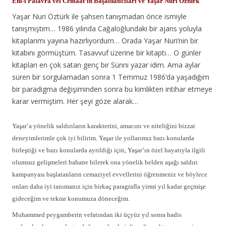
Ehl-i Palavra vel Cemaat’in Başaldatıcıları ve Yaşar Nuri Öztürk
Yaşar Nuri Öztürk ile şahsen tanışmadan önce ismiyle
tanışmıştım… 1986 yılında Cağaloğlundaki bir ajans yoluyla
kitaplarımı yayına hazırlıyordum… Orada Yaşar Nuri’nin bir
kitabını görmüştüm. Tasavvuf üzerine bir kitaptı… O günler
kitapları en çok satan genç bir Sünni yazar idim. Ama aylar
süren bir sorgulamadan sonra 1 Temmuz 1986’da yaşadığım
bir paradigma değişiminden
sonra bu kimlikten intihar etmeye
karar vermiştim. Her şeyi göze alarak…
Yaşar’a yönelik saldırıların karakterini, amacını ve niteliğini bizzat
deneyimlerimle çok iyi bilirim. Yaşar ile yollarımız bazı konularda
birleştiği ve bazı konularda ayrıldığı için, Yaşar’ın özel hayatıyla ilgili
olumsuz gelişmeleri bahane bilerek ona yönelik belden aşağı saldırı
kampanyası başlatanların cemaziyel evvellerini öğrenmeniz ve böylece
onları daha iyi tanımanız için birkaç paragrafla yirmi yıl kadar geçmişe
gideceğim ve tekrar konumuza döneceğim.
Muhammed peygamberin vefatından iki üçyüz yıl sonra hadis