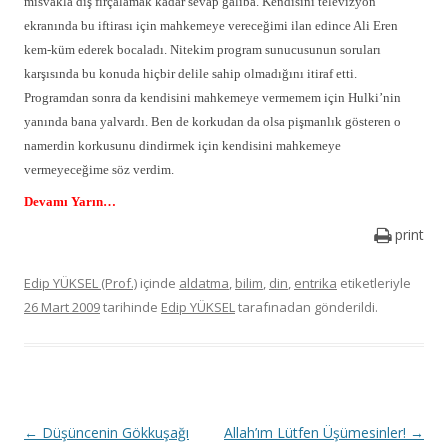
misvakla diş fırçalamak kadar sevap galiba. Kendisini televizyon
ekranında bu iftirası için mahkemeye vereceğimi ilan edince Ali Eren
kem-küm ederek bocaladı. Nitekim program sunucusunun soruları
karşısında bu konuda hiçbir delile sahip olmadığını itiraf etti.
Programdan sonra da kendisini mahkemeye vermemem için Hulki’nin
yanında bana yalvardı. Ben de korkudan da olsa pişmanlık gösteren o
namerdin korkusunu dindirmek için kendisini mahkemeye
vermeyeceğime söz verdim.
Devamı Yarın…
print
Edip YÜKSEL (Prof.)
içinde
aldatma
,
bilim
,
din
,
entrika
etiketleriyle
26 Mart 2009
tarihinde
Edip YÜKSEL
tarafınadan gönderildi.
Y
←
Düşüncenin Gökkuşağı
Allah’ım Lütfen Üşümesinler!
→