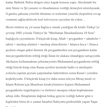
kadar. Haftalık Nokta dergisi olayı kapak konusu yaptı. Aleyhimde bir
sürü Sünni ve Şii yazarın ve dinadamının verdiği demeçleri alıntılayarak.
O günler, şahsıma yönelik iftiralara ve tezlerime yönelik eleştirilere cevap
vermemi sağlayabilecek özel televizyon yayınları da yoktu…
Hicret ettikten üç yıl sonra İnglizce olarak yazdığım ilk kitabı Türkçe’ye
çevirip 1992 yılında Türkiye’de “Müslüman Dinadamlarına 19 Soru”
başlığıyla yayınlattım. O küçücük kitap, Allah + peygamber + sahabeler +
tabiin + mezhep alimleri + mezhep alimciklerin + falanca hoca + filanca
şeyhten oluşan şirket dininin ilk peygamberden son peygambere kadar
tüm peygamberlerin tebliğ ettiği İslam ile alakası olmadığını tartışıyordu.
Akıllarını kullanmaktan çekinmeyenler Muhammed peygamberin tebliğ
ettiği biricik kitap olan Kuran ayetleri üzerinde hadis ve mezhepler
yoluyla yapılan şeytani çarpıtmaları farkettikten sonra Kuran’ı yeniden
keşfediyordu. O küçücük kitap (ve daha sonra izleyen Mesaj meali ve
İslami Reform için Manifesto kitabı) binlerce kişinin Muhammed
peygamberin özgürleştirici ve ilerletici mesajını tekrar keşfetmesine
sebep oldu. Kitaplarımı dağıtan birkaç gencin verdiği habere göre o
kişilerden birisi de o zaman İstanbul İlahiyatta profesörlük yapan Yaşar