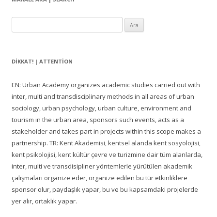
Arama:
DIKKAT! | ATTENTION
EN: Urban Academy organizes academic studies carried out with
inter, multi and transdisciplinary methods in all areas of urban
sociology, urban psychology, urban culture, environment and
tourism in the urban area, sponsors such events, acts as a
stakeholder and takes part in projects within this scope makes a
partnership. TR: Kent Akademisi, kentsel alanda kent sosyolojisi,
kent psikolojisi, kent kültür çevre ve turizmine dair tüm alanlarda,
inter, multi ve transdisipliner yöntemlerle yürütülen akademik
çalışmaları organize eder, organize edilen bu tür etkinliklere
sponsor olur, paydaşlık yapar, bu ve bu kapsamdaki projelerde
yer alır, ortaklık yapar.