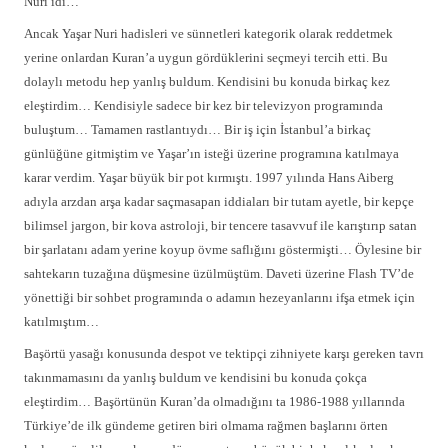
Nuri idi…
Ancak Yaşar Nuri hadisleri ve sünnetleri kategorik olarak reddetmek
yerine onlardan Kuran’a uygun gördüklerini seçmeyi tercih etti. Bu
dolaylı metodu hep yanlış buldum. Kendisini bu konuda birkaç kez
eleştirdim… Kendisiyle sadece bir kez bir televizyon programında
buluştum… Tamamen rastlantıydı… Bir iş için İstanbul’a birkaç
günlüğüne gitmiştim ve Yaşar’ın isteği üzerine programına katılmaya
karar verdim. Yaşar büyük bir pot kırmıştı. 1997 yılında Hans Aiberg
adıyla arzdan arşa kadar saçmasapan iddiaları bir tutam ayetle, bir kepçe
bilimsel jargon, bir kova astroloji, bir tencere tasavvuf ile karıştırıp satan
bir şarlatanı adam yerine koyup övme saflığını göstermişti… Öylesine bir
sahtekarın tuzağına düşmesine üzülmüştüm. Daveti üzerine Flash TV’de
yönettiği bir sohbet programında o adamın hezeyanlarını ifşa etmek için
katılmıştım…
Başörtü yasağı konusunda despot ve tektipçi zihniyete karşı gereken tavrı
takınmamasını da yanlış buldum ve kendisini bu konuda çokça
eleştirdim… Başörtünün Kuran’da olmadığını ta 1986-1988 yıllarında
Türkiye’de ilk gündeme getiren biri olmama rağmen başlarını örten