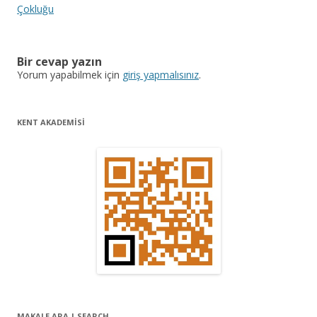
a
Çokluğu
z
ı
Bir cevap yazın
d
Yorum yapabilmek için
giriş yapmalısınız
.
o
l
KENT AKADEMİSİ
a
ş
ı
m
ı
MAKALE ARA | SEARCH