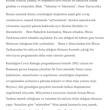
kızlara yönelik yasakçı ve düşmanca tavrı büyük bir haksızlık olarak
gördüm ve eleştirdim. (Bak: “Takanlar ve Takılanlar”, Ozan Yayıncılık).
Benim sunnilik dinine yönelttiğim eleştirilere adam gibi cevap
veremeyince, mantık biliminde “ad hominem” denilen mantıksızlık
yöntemini seçenler şahsım hakkında nice iftiralar düzdüler ve
düzmekteler… Beni Bahailere katılmakla, Mason olmakla, Moon
Tarikatına mürit olmakla suçladılar. En son aldığım bir habere göre benim
Hristiyan olduğumu bile uydurdular… Hatta o iftiracılardan biri Moon
Tarikatından bir milyon dolar aldığım iftirasını benimle çıktığı bir
televizyon programında iddia etme cüretini gösterdi.
Katıldığım Ceviz Kabuğu programlarının birinde 2002 yılının bir
Ramazan gecesi karşıma çıkarılan Ali Eren adındaki Sunni yazar,
hadislerine, sünnetlerine ve sepetlerine yönelttiğim eleştirileri
cevaplamakta zorlanınca şahsıma hakaret ve iftira etme yolunu seçti.
Böylece, dile getirdiğim gerçekler üzerinde halkın düşünmesini
engellemek istiyordu. Milyonlarca seyircinin önünde benim Moon
Tarikatı müridi olduğumu ve onlardan bir milyon dolar aldığım iftirasını
yaptı. Sunnilere göre “mürtedlere” iftira atmak hurmayla oruç açmak,