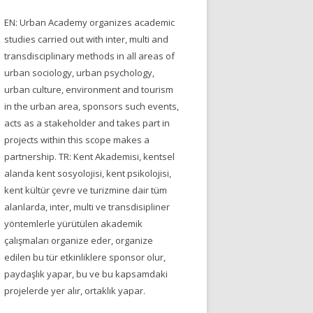
EN: Urban Academy organizes academic
studies carried out with inter, multi and
transdisciplinary methods in all areas of
urban sociology, urban psychology,
urban culture, environment and tourism
in the urban area, sponsors such events,
acts as a stakeholder and takes part in
projects within this scope makes a
partnership. TR: Kent Akademisi, kentsel
alanda kent sosyolojisi, kent psikolojisi,
kent kültür çevre ve turizmine dair tüm
alanlarda, inter, multi ve transdisipliner
yöntemlerle yürütülen akademik
çalışmaları organize eder, organize
edilen bu tür etkinliklere sponsor olur,
paydaşlık yapar, bu ve bu kapsamdaki
projelerde yer alır, ortaklık yapar.