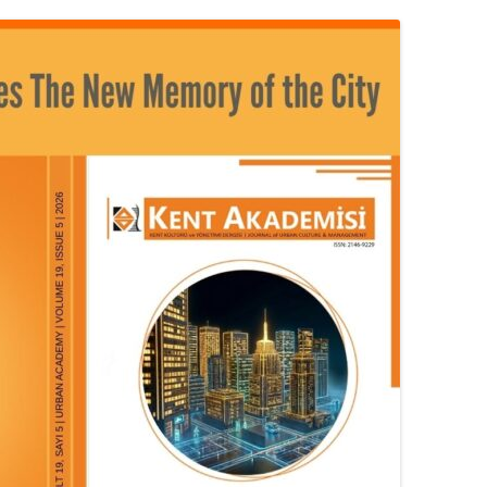
MISYON | MISSION
LOGO & EXPANSION
JOURNAL TAG
E-POSTA OKUMA | USER MAIL
İLETIŞIM | CONTACT US
PUBLICATION GROUP
REKLAM TARIFESI |
ADVERTISEMENT FEE