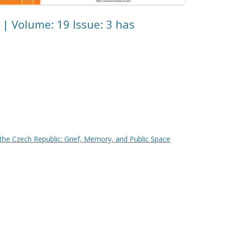
ı | Volume: 19 Issue: 3 has
 the Czech Republic: Grief, Memory, and Public Space