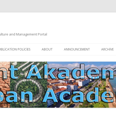
 Culture and Management Portal
İçeriğe
atla
BLICATION POLICIES
ABOUT
ANNOUNCEMENT
ARCHIVE
DOCUMENTATION
EDITORIAL BOARD
ETIK KURUL | ETHICAL BOARDS
YAZIM KURALLARI
SÜREÇ REHBERI | PROCESS GUIDE
İNDEKSLER
JOURNAL HISTORY | DERGI
ETIK İLKELER | ETHICAL RULES
TARIHÇESI