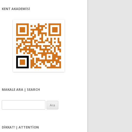
KENT AKADEMİSİ
MAKALE ARA | SEARCH
Arama:
DIKKAT! | ATTENTION