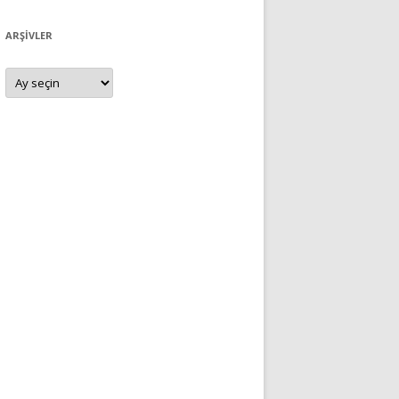
ARŞIVLER
Arşivler