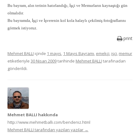
Bu bayram, alın terinin hatırlandığı, İşçi ve Memurların kaynaştığı gün
olmalıdır.
Bu bayramda, İşçi ve İşverenin kol kola halaylı çekilmiş fotoğraflarını
görmek istiyoruz.
print
Mehmet BALLI
içinde
1 mayıs
,
1 Mayıs Bayramı
,
emekçi
,
işçi
,
memur
etiketleriyle
30 Nisan 2009
tarihinde
Mehmet BALLI
tarafınadan
gönderildi.
Mehmet BALLI hakkında
http://www.mehmetballi.com/bendeniz.html
Mehmet BALLI tarafından yazılan yazılar
→