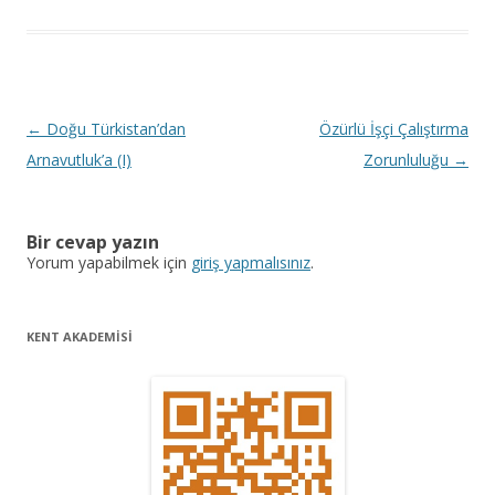
Y
←
Doğu Türkistan’dan
Özürlü İşçi Çalıştırma
a
Arnavutluk’a (I)
Zorunluluğu
→
z
ı
Bir cevap yazın
d
Yorum yapabilmek için
giriş yapmalısınız
.
o
l
KENT AKADEMİSİ
a
ş
ı
m
ı