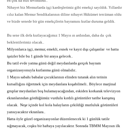
en çok da bizi sevindirdi..
Nihayet biz Memurlarda işçi kardeşlerimiz gibi emekçi sayıldık. Yıllardır
cılız kalan Memur Sendikalarının diline nihayet
Hükümet tercüman oldu
ve bizde senede bir gün emekçilerin bayramını kutlar duruma geldik.
Bu sene ilk defa kutlayacağımız 1 Mayıs ın ardından, daha da
çok
beklentilerimiz olacak..
Milyonlarca işçi, memur, emekli, esnek ve kayıt dışı çalışanlar
ve hatta
işsizler bile bu 1 günde bir araya gelecek..
Bu tatil evde yatma günü değil meydanlarda gerçek bayram
organizasyonuyla kutlanma günü olmalıdır..
1 Mayıs sabahı babalar çocuklarının elinden tutarak alın terinin
kutsallığını öğretmek için meydanlara koşabilmeli.. Böylece marjinal
gruplar meydanları boş bulamayacağından, eskiden korkarak televizyon
ekranlarından gördüğümüz vurdulu kırdılı görüntüler tarihe karışmış
olacak.
Neşe içinde kol kola halayların çekildiği mutluluk görüntüleri
yansıyacaktır ekranlara..
Hatta öyle güzel organizasyonlar düzenlenecek ki 1 günlük tatile
sığmayacak, coşku bir haftaya yayılacaktır. Sonrada TBMM Mayısın ilk