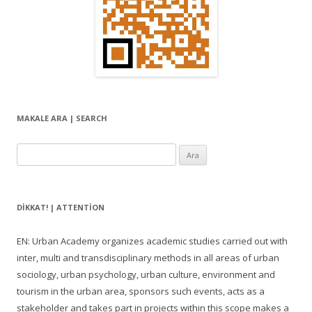
l
a
ş
ı
m
ı
MAKALE ARA | SEARCH
Arama:
DIKKAT! | ATTENTION
EN: Urban Academy organizes academic studies carried out with
inter, multi and transdisciplinary methods in all areas of urban
sociology, urban psychology, urban culture, environment and
tourism in the urban area, sponsors such events, acts as a
stakeholder and takes part in projects within this scope makes a