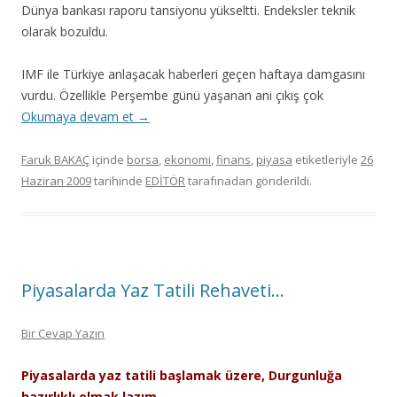
Dünya bankası raporu tansiyonu yükseltti. Endeksler teknik
olarak bozuldu.
IMF ile Türkiye anlaşacak haberleri geçen haftaya damgasını
vurdu. Özellikle Perşembe günü yaşanan ani çıkış çok
Okumaya devam et
→
Faruk BAKAÇ
içinde
borsa
,
ekonomi
,
finans
,
piyasa
etiketleriyle
26
Haziran 2009
tarihinde
EDİTÖR
tarafınadan gönderildi.
Piyasalarda Yaz Tatili Rehaveti…
Bir Cevap Yazın
Piyasalarda yaz tatili başlamak üzere, Durgunluğa
hazırlıklı olmak lazım..