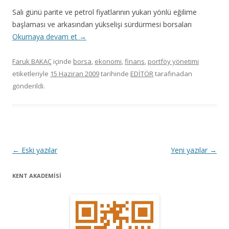
Salı günü parite ve petrol fiyatlarının yukarı yönlü eğilime
başlaması ve arkasından yükselişi sürdürmesi borsaları
Okumaya devam et
→
Faruk BAKAÇ
içinde
borsa
,
ekonomi
,
finans
,
portföy yönetimi
etiketleriyle
15 Haziran 2009
tarihinde
EDİTÖR
tarafınadan
gönderildi.
Y
←
Eski yazılar
Yeni yazılar
→
a
KENT AKADEMİSİ
z
ı
d
o