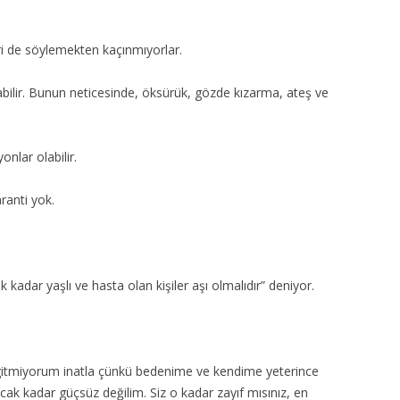
eri de söylemekten kaçınmıyorlar.
. olabilir. Bunun neticesinde, öksürük, gözde kızarma, ateş ve
onlar olabilir.
aranti yok.
ak kadar yaşlı ve hasta olan kişiler aşı olmalıdır” deniyor.
gitmiyorum inatla çünkü bedenime ve kendime yeterince
acak kadar güçsüz değilim. Siz o kadar zayıf mısınız, en