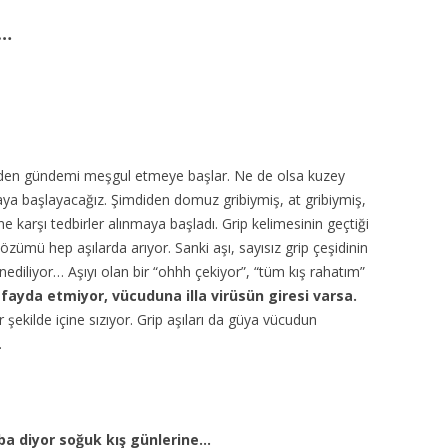
MISYON | MISSION
n…
LOGO & EXPANSION
JOURNAL TAG
E-POSTA OKUMA | USER MAIL
niden gündemi meşgul etmeye başlar. Ne de olsa kuzey
ya başlayacağız. Şimdiden domuz gribiymiş, at gribiymiş,
İLETIŞIM | CONTACT US
ine karşı tedbirler alınmaya başladı. Grip kelimesinin geçtiği
özümü hep aşılarda arıyor. Sanki aşı, sayısız grip çeşidinin
PUBLICATION GROUP
iliyor… Aşıyı olan bir “ohhh çekiyor”, “tüm kış rahatım”
 fayda etmiyor, vücuduna illa virüsün giresi varsa.
REKLAM TARIFESI |
 şekilde içine sızıyor. Grip aşıları da güya vücudun
ADVERTISEMENT FEE
…
aba diyor soğuk kış günlerine…