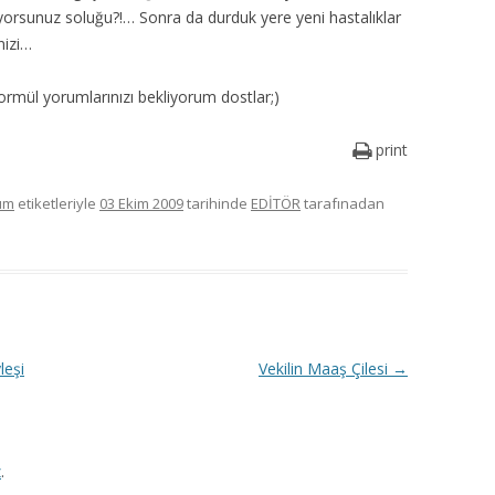
ıyorsunuz soluğu?!… Sonra da durduk yere yeni hastalıklar
nizi…
ormül yorumlarınızı bekliyorum dostlar;)
print
um
etiketleriyle
03 Ekim 2009
tarihinde
EDİTÖR
tarafınadan
leşi
Vekilin Maaş Çilesi
→
z
.