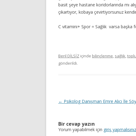
basit şeye hastane koridorlarında mı al
çıkartıyor, kobaya çevirtiyorsunuz kendi
C vitamini+ Spor = Sağlık varsa başka f
Beril DİLSİZ
içinde
bilinçlenme
,
sağlık
,
topl
gönderildi.
Y
←
Psikolog Danışman Emre Alıcı İle Söy
a
z
Bir cevap yazın
ı
Yorum yapabilmek için
giriş yapmalısını
d