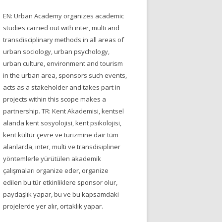
EN: Urban Academy organizes academic
studies carried out with inter, multi and
transdisciplinary methods in all areas of
urban sociology, urban psychology,
urban culture, environment and tourism
in the urban area, sponsors such events,
acts as a stakeholder and takes part in
projects within this scope makes a
partnership. TR: Kent Akademisi, kentsel
alanda kent sosyolojisi, kent psikolojisi,
kent kültür çevre ve turizmine dair tüm
alanlarda, inter, multi ve transdisipliner
yöntemlerle yürütülen akademik
çalışmaları organize eder, organize
edilen bu tür etkinliklere sponsor olur,
paydaşlık yapar, bu ve bu kapsamdaki
projelerde yer alır, ortaklık yapar.