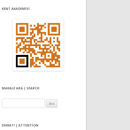
KENT AKADEMİSİ
MAKALE ARA | SEARCH
Arama:
DIKKAT! | ATTENTION