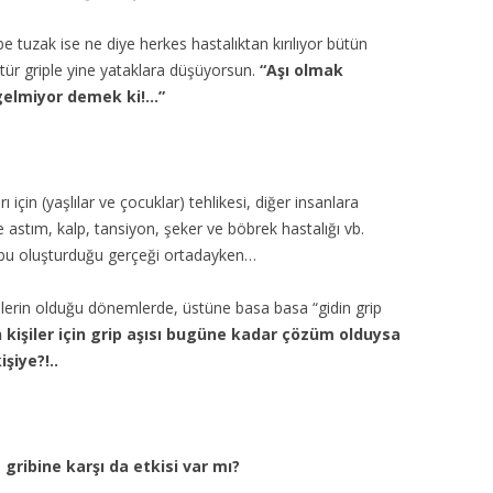
be tuzak ise ne diye herkes hastalıktan kırılıyor bütün
a tür griple yine yataklara düşüyorsun.
“Aşı olmak
gelmiyor demek ki!…”
rı için (yaşlılar ve çocuklar) tehlikesi, diğer insanlara
astım, kalp, tansiyon, şeker ve böbrek hastalığı vb.
 grubu oluşturduğu gerçeği ortadayken…
erin olduğu dönemlerde, üstüne basa basa “gidin grip
n kişiler için grip aşısı bugüne kadar çözüm olduysa
şiye?!..
gribine karşı da etkisi var mı?