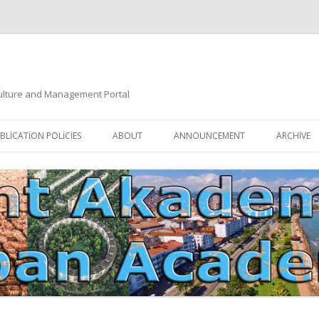
 Culture and Management Portal
İçeriğe
atla
BLICATION POLICIES
ABOUT
ANNOUNCEMENT
ARCHIVE
DOCUMENTATION
EDITORIAL BOARD
ETIK KURUL | ETHICAL BOARDS
YAZIM KURALLARI
SÜREÇ REHBERI | PROCESS GUIDE
İNDEKSLER
JOURNAL HISTORY | DERGI
TIK İLKELER | ETHICAL RULES
TARIHÇESI