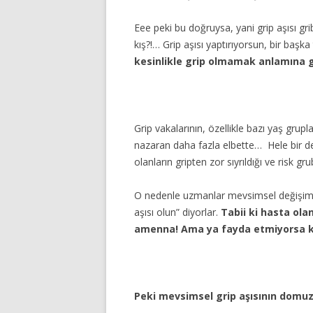
Eee peki bu doğruysa, yani grip aşısı gri
kış?!… Grip aşısı yaptırıyorsun, bir başk
kesinlikle grip olmamak anlamına 
Grip vakalarının, özellikle bazı yaş grupla
nazaran daha fazla elbette… Hele bir de 
olanların gripten zor sıyrıldığı ve risk
O nedenle uzmanlar mevsimsel değişiml
aşısı olun” diyorlar.
Tabii ki hasta ola
amenna! Ama ya fayda etmiyorsa ki
Peki mevsimsel grip aşısının domuz 