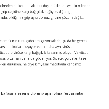
gribinden de korunacaklarını düşünebilirler. Oysa ki o kadar
r grip çeşidine karşı bağışıklık sağlıyor, diğer grip
mda, bildiğimiz grip aşısı domuz gribine çözüm değil…
mamak için türlü çabalara giriyorsak da, şu da bir gerçek
arşı antikorlar oluşuyor ve bir daha aynı virüsle
vücudu o virüse karşı bağışıklık kazanmış oluyor. Ve vücut
rsa, o zaman daha da güçleniyor. Sıcacık çorbalar, taze
pileri dururken, ne diye kimyasal metotlarla kendimizi
 kafasına esen gidip grip aşısı olma furyasından