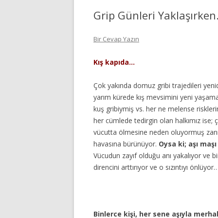
Grip Günleri Yaklaşırke
Bir Cevap Yazın
Kış kapıda…
Çok yakında domuz gribi trajedileri ye
yarım kürede kış mevsimini yeni yaşama
kuş gribiymiş vs. her ne melense
riskler
her cümlede tedirgin olan halkımız ise; ç
vücutta ölmesine neden oluyormuş zanned
havasına bürünüyor.
Oysa ki; aşı maşı
Vücudun zayıf olduğu anı yakalıyor ve bir
direncini arttırıyor ve o sızıntıyı önlüyor
Binlerce kişi, her sene aşıyla merh