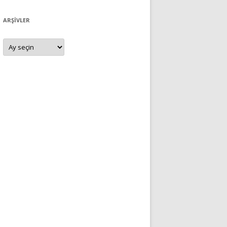
ARŞIVLER
Arşivler