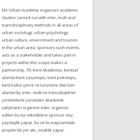
EN: Urban Academy organizes academic
studies carried out with inter, multi and
transdisciplinary methods in all areas of
urban sociology, urban psychology,
urban culture, environment and tourism
in the urban area, sponsors such events,
acts as a stakeholder and takes part in
projects within this scope makes a
partnership. TR: Kent Akademisi, kentsel
alanda kent sosyolojisi, kent psikolojisi,
kent kültür çevre ve turizmine dair tüm
alanlarda, inter, multi ve transdisipliner
yöntemlerle yürütülen akademik
çalışmaları organize eder, organize
edilen bu tür etkinliklere sponsor olur,
paydaşlık yapar, bu ve bu kapsamdaki
projelerde yer alır, ortaklık yapar.