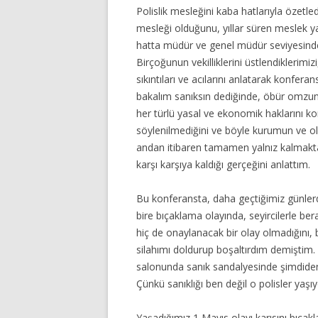
Polislik mesleğini kaba hatlarıyla özetle
mesleği olduğunu, yıllar süren meslek y
hatta müdür ve genel müdür seviyesindeki 
Birçoğunun vekilliklerini üstlendiklerimiz
sıkıntıları ve acılarını anlatarak konfera
bakalım sanıksın dediğinde, öbür omzun
her türlü yasal ve ekonomik haklarını k
söylenilmediğini ve böyle kurumun ve olg
andan itibaren tamamen yalnız kalmak
karşı karşıya kaldığı gerçeğini anlattım.
Bu konferansta, daha geçtiğimiz günlerd
bire bıçaklama olayında, seyircilerle b
hiç de onaylanacak bir olay olmadığını,
silahımı doldurup boşaltırdım demiştim
salonunda sanık sandalyesinde şimdiden 
Çünkü sanıklığı ben değil o polisler yaşı
Yaşadığımız 1 Mayıs olayı karısını bıçak