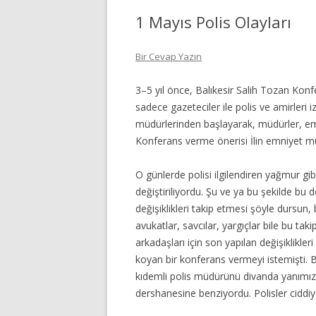
1 Mayıs Polis Olayları
Bir Cevap Yazın
3–5 yıl önce, Balıkesir Salih Tozan Kon
sadece gazeteciler ile polis ve amirleri
müdürlerinden başlayarak, müdürler, emn
Konferans verme önerisi İlin emniyet 
O günlerde polisi ilgilendiren yağmur gib
değiştiriliyordu. Şu ve ya bu şekilde bu de
değişiklikleri takip etmesi şöyle dursun
avukatlar, savcılar, yargıçlar bile bu ta
arkadaşları için son yapılan değişiklikle
koyan bir konferans vermeyi istemişti. 
kıdemli polis müdürünü divanda yanımızd
dershanesine benziyordu. Polisler ciddiyet