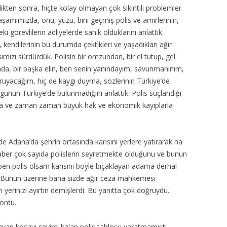
dikten sonra, hiçte kolay olmayan çok sıkıntılı problemler
aşamımızda, onu, yüzü, bini geçmiş polis ve amirlerinin,
görevlilerin adliyelerde sanık olduklarını anlattık.
i, kendilerinin bu durumda çektikleri ve yaşadıkları ağır
nsımızı sürdürdük. Polisin bir omzundan, bir el tutup, gel
da, bir başka elin, ben senin yanındayım, savunmanınım,
oruyacağım, hiç de kaygı duyma, sözlerinin Türkiye’de
unun Türkiye’de bulunmadığını anlattık. Polis suçlandığı
ta ve zaman zaman büyük hak ve ekonomik kayıplarla
e Adana’da şehrin ortasında karısını yerlere yatırarak ha
eraber çok sayıda polislerin seyretmekte olduğunu ve bunun
 ben polis olsam karısını böyle bıçaklayan adama derhal
. Bunun üzerine bana sizde ağır ceza mahkemesi
yerinizi ayırtın demişlerdi. Bu yanıtta çok doğruydu.
yordu.
layan kocayı seyirci kalan polis tablosu yaratmamıştı.