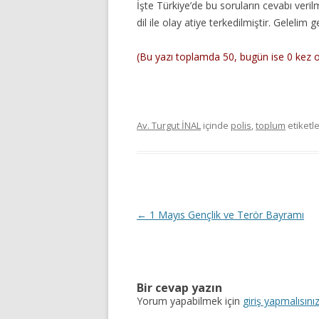
İşte Türkiye’de bu soruların cevabı ver
dil ile olay atiye terkedilmiştir. Gelelim
(Bu yazı toplamda 50, bugün ise 0 kez
Av. Turgut İNAL
içinde
polis
,
toplum
etiketl
Y
←
1 Mayıs Gençlik ve Terör Bayramı
a
z
ı
Bir cevap yazın
d
Yorum yapabilmek için
giriş yapmalısını
o