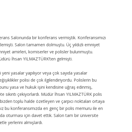
MISYON | MISSION
LOGO & EXPANSION
JOURNAL TAG
ferans Salonunda bir konferans vermiştik. Konferansımızı
 izlemişti. Salon tamamen dolmuştu. Üç yıldızlı emniyet
E-POSTA OKUMA | USER MAIL
iyet amirleri, komiserler ve polisler bulunmuştu.
müdürü İhsan YILMAZTÜRK’ten gelmişti.
İLETIŞIM | CONTACT US
i yeni yasalar yapılıyor veya çok sayıda yasalar
PUBLICATION GROUP
ğişiklikler polisi de çok ilgilendiriyordu. Polislerin bu
, bunu yasa ve hukuk işini kendisine uğraş edinmiş,
REKLAM TARIFESI |
kipte sıkıntı çekiyorlardı. Müdür İhsan YILMAZTÜRK polis
ADVERTISEMENT FEE
ri bizden toplu halde özetleyen ve çarpıcı noktaları ortaya
Biz bu konferansımızda en genç bir polis memuru ile en
a oturması için davet ettik. Salon tam bir üniversite
le yerlerini almışlardı.