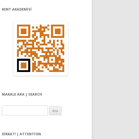
KENT AKADEMİSİ
MAKALE ARA | SEARCH
Arama:
DIKKAT! | ATTENTION