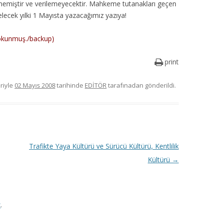
ilmemiştir ve verilemeyecektir. Mahkeme tutanakları geçen
 gelecek yılki 1 Mayısta yazacağımız yazıya!
okunmuş./backup)
print
eriyle
02 Mayıs 2008
tarihinde
EDİTÖR
tarafınadan gönderildi.
Trafikte Yaya Kültürü ve Sürücü Kültürü, Kentlilik
Kültürü
→
z
.