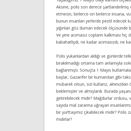
Aksine, polis son derece şartlandırılmı
etmesin, binlerce-on binlerce insana, vü
bunun insanları yerlerde pestil edecek k
yığınları göz duman edecek ölçüsünde bib
Ve yine acımasız copların kalkması hiç d
kabahatliydi, ne kadar acımasızdı, ne k
Polis yukarılardan aldığı ve günlerdir tel
bırakılmadığı ortama tam anlamıyla soku
bağlanmıştı. Sonuçta 1 Mayıs kutlamala
başlar, Gazanfer bir kumandan gibi tak
mübarek olsun, sizi kutlarız, alnınızdan
beklemişler ve almışlardı. Burada yaşana
getirebilecek midir? Mağdurlar ordusu, v
sayıda mal zararına uğrayan insanlarımız
bir yurttaşımız çıkabilecek midir? Polis 
mıdırlar?