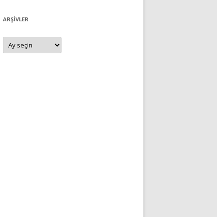
ARŞIVLER
Arşivler