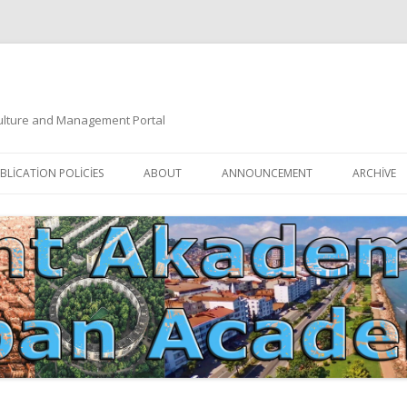
 Culture and Management Portal
İçeriğe
atla
BLICATION POLICIES
ABOUT
ANNOUNCEMENT
ARCHIVE
DOCUMENTATION
EDITORIAL BOARD
ETIK KURUL | ETHICAL BOARDS
YAZIM KURALLARI
SÜREÇ REHBERI | PROCESS GUIDE
İNDEKSLER
JOURNAL HISTORY | DERGI
TIK İLKELER | ETHICAL RULES
TARIHÇESI