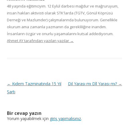
48 yaşında eğitimciyim. 12 Eylül darbesi mağdur ve mağruruyum,
insan hakları aktivisti olarak STK'larda (TGTV, Gönül Köprüsü
Derneği ve Mazlumder) çalışmalarında bulunuyorum. Genellikle
okurum ama zamanla yazmanın da gerekliliğine inandım.
İnsanların özgür ve onurlu yaşamalarını kutsal addediyorum.
Ahmet AY tarafından yazılan yazılar
→
Y
←
Kıdem Tazminatında 15 Yıl
Dil Yarası mı Dîl Yarası mı?
→
a
Şartı
z
ı
Bir cevap yazın
d
Yorum yapabilmek için
giriş yapmalısınız
.
o