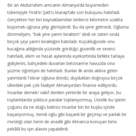
Bir an Abdurrahim amcanın Almanya’da büyümeden
tükenişiyle Fırat’ın Şatt’ü-lAarap’taki son buluşunu hatırladı.
Gerçekten her biri kaynaklarından binlerce kilometre uzakta
büyümek uğruna yitip gitmişlerdi. Bu da işine gelmedi, Oğluma
dönmeliyim, “bak yine yarım bıraktım” dedi ve zaten onda
birçok şeyi yarım bıraktığını hatırladı: Küçüklüğünde onu
kucağına aldığında yüzünde gördüğü güvenlik ve sevinci
hatırladı, ekim ve hasat aylarında eşeksırtında birlikte tarlaya
gidişlerini, bahçedeki duvarları betonarme havuzda ona
yüzme öğretişini de hatırladı. Bunlar ilk anda aklına gelen
yarımlardı.Tekrar oğluna döndü; duydukları doğruysa birçok
ülkedeki pek çok faaliyet Almanya‘dan finanse ediliyordu.
İnsanlar dernek/ vakıf denilen yerlerde bir araya geliyor, bu
toplantılarda yüklüce paralar toplanıyormuş. Üstelik bu işlerin
çoğunu da ne iduğü belirsiz insanlar bin bir kuşku içinde
başarıyormuş. Kendi oğlu gibi başarılı bir geçmişi ve parlak bir
mesleği olan hemi de anadili gibi Almanca konuşan birisi
pekâlâ bu işin alasını yapabilirdi.