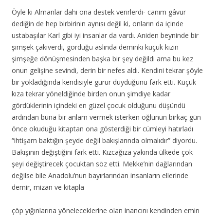
Öyle ki Almanlar dahi ona destek verirlerdi- canım gâvur
dediğin de hep birbirinin aynısı değil ki, onların da içinde
ustabaşılar Karl gibi iyi insanlar da vardı. Aniden beyninde bir
şimşek çakıverdi, gördüğü aslında deminki küçük kızın
şimşeğe dönüşmesinden başka bir şey değildi ama bu kez
onun gelişine sevindi, derin bir nefes aldı. Kendini tekrar şöyle
bir yokladığında kendisiyle gurur duyduğunu fark etti. Küçük
kıza tekrar yöneldiğinde birden onun şimdiye kadar
gördüklerinin içindeki en güzel çocuk olduğunu düşündü
ardından buna bir anlam vermek isterken oğlunun birkaç gün
önce okuduğu kitaptan ona gösterdiği bir cümleyi hatırladı
“ihtişam baktığın şeyde değil bakışlarında olmalıdır” diyordu.
Bakışının değiştiğini fark etti. Kızcağıza yakında ülkede çok
şeyi değiştirecek çocuktan söz etti. Mekke’nin dağlarından
değilse bile Anadolu’nun bayırlarından insanların ellerinde
demir, mizan ve kitapla
çöp yığınlarına yöneleceklerine olan inancını kendinden emin