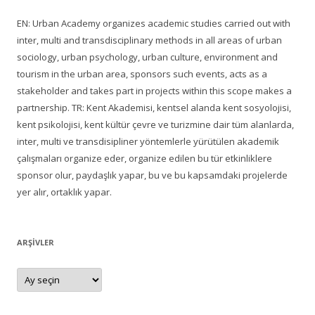
EN: Urban Academy organizes academic studies carried out with
inter, multi and transdisciplinary methods in all areas of urban
sociology, urban psychology, urban culture, environment and
tourism in the urban area, sponsors such events, acts as a
stakeholder and takes part in projects within this scope makes a
partnership. TR: Kent Akademisi, kentsel alanda kent sosyolojisi,
kent psikolojisi, kent kültür çevre ve turizmine dair tüm alanlarda,
inter, multi ve transdisipliner yöntemlerle yürütülen akademik
çalışmaları organize eder, organize edilen bu tür etkinliklere
sponsor olur, paydaşlık yapar, bu ve bu kapsamdaki projelerde
yer alır, ortaklık yapar.
ARŞIVLER
Arşivler