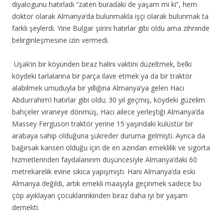
diyalogunu hatırladı “zaten buradaki de yaşam mi ki”, hem
doktor olarak Almanya’da bulunmakla işçi olarak bulunmak ta
farklı şeylerdi. Yine Bulgar şiirini hatırlar gibi oldu ama zihninde
belirginleşmesine izin vermedi.
Uşak’ın bir köyünden biraz halini vaktini düzeltmek, belki
köydeki tarlalarına bir parça ilave etmek ya da bir traktör
alabilmek umuduyla bir yıllığına Almanya’ya gelen Hacı
Abdurrahim’i hatırlar gibi oldu; 30 yıl geçmiş, köydeki güzelim
bahçeler viraneye dönmüş, Hacı ailece yerleştiği Almanya’da
Massey Ferguson traktör yerine 15 yaşındaki külüstür bir
arabaya sahip olduğuna şükreder duruma gelmişti. Ayrıca da
bağırsak kanseri olduğu için de en azından emeklilik ve sigorta
hizmetlerinden faydalanırım düşüncesiyle Almanya’daki 60
metrekarelik evine sıkıca yapışmıştı. Hani Almanya’da eski
Almanya değildi, artık emekli maaşıyla geçinmek sadece bu
çöp ayıklayan çocuklarınkinden biraz daha iyi bir yaşam
demekti.