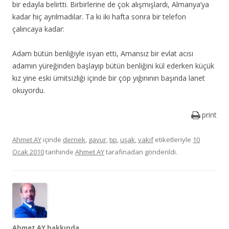
bir edayla belirtti. Birbirlerine de çok alışmışlardı, Almanya’ya
kadar hiç ayrılmadılar. Ta ki iki hafta sonra bir telefon
çalıncaya kadar:
Adam bütün benliğiyle isyan etti, Amansız bir evlat acısı
adamın yüreğinden başlayıp bütün benliğini kül ederken küçük
kız yine eski ümitsizliği içinde bir çöp yığınının başında lanet
okuyordu.
print
Ahmet AY
içinde
dernek
,
gavur
,
tıp
,
uşak
,
vakıf
etiketleriyle
10
Ocak 2010
tarihinde
Ahmet AY
tarafınadan gönderildi.
Ahmet AY hakkında