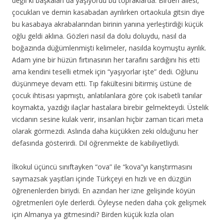
değil ki başkaları da yaşıyordu bu topraklarda. Birden ailesi,
çocukları ve demin kasabadan ayrılırken ortaokula gitsin diye
bu kasabaya akrabalarından birinin
yanına yerleştirdiği küçük
oğlu geldi aklına. Gözleri nasıl da dolu doluydu, nasıl da
boğazında düğümlenmişti kelimeler, nasılda koymuştu ayrılık.
Adam yine bir hüzün fırtınasının her tarafını sardığını his etti
ama kendini teselli etmek için “yaşıyorlar işte” dedi. Oğlunu
düşünmeye devam etti. Tıp fakültesini bitirmiş üstüne de
çocuk ihtisası yapmıştı, anlatılanlara göre çok isabetli tanılar
koymakta, yazdığı ilaçlar hastalara birebir gelmekteydi. Üstelik
vicdanın sesine kulak verir, insanları hiçbir zaman ticari meta
olarak görmezdi. Aslında daha küçükken zeki olduğunu her
defasında gösterirdi. Dil öğrenmekte de kabiliyetliydi.
İlkokul üçüncü sınıftayken “ova” ile “kova”yı karıştırmasını
saymazsak yaşıtları içinde Türkçeyi en hızlı ve en düzgün
öğrenenlerden biriydi. En azından her izne gelişinde köyün
öğretmenleri öyle derlerdi. Öyleyse neden daha çok gelişmek
için Almanya ya gitmesindi? Birden küçük kızla olan