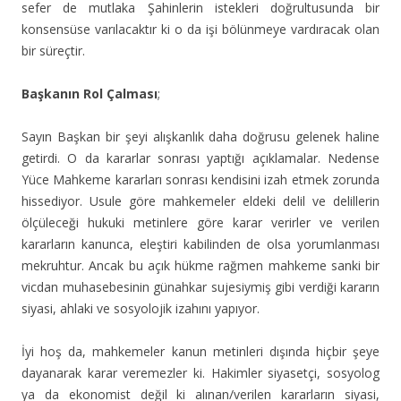
sefer de mutlaka Şahinlerin istekleri doğrultusunda bir
konsensüse varılacaktır ki o da işi bölünmeye vardıracak olan
bir süreçtir.
Başkanın Rol Çalması
;
Sayın Başkan bir şeyi alışkanlık daha doğrusu gelenek haline
getirdi. O da kararlar sonrası yaptığı açıklamalar. Nedense
Yüce Mahkeme kararları sonrası kendisini izah etmek zorunda
hissediyor. Usule göre mahkemeler eldeki delil ve delillerin
ölçüleceği hukuki metinlere göre karar verirler ve verilen
kararların kanunca, eleştiri kabilinden de olsa yorumlanması
mekruhtur. Ancak bu açık hükme rağmen mahkeme sanki bir
vicdan muhasebesinin günahkar sujesiymiş gibi verdiği kararın
siyasi, ahlaki ve sosyolojik izahını yapıyor.
İyi hoş da, mahkemeler kanun metinleri dışında hiçbir şeye
dayanarak karar veremezler ki. Hakimler siyasetçi, sosyolog
ya da ekonomist değil ki alınan/verilen kararların siyasi,