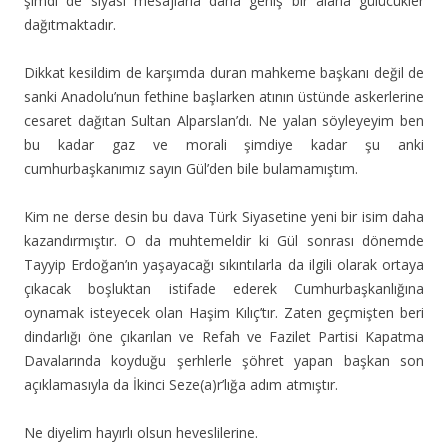
şimdi de siyasi mesajlarla daha geniş bir alana gülücükler
dağıtmaktadır.
Dikkat kesildim de karşımda duran mahkeme başkanı değil de
sanki Anadolu’nun fethine başlarken atının üstünde askerlerine
cesaret dağıtan Sultan Alparslan’dı. Ne yalan söyleyeyim ben
bu kadar gaz ve morali şimdiye kadar şu anki
cumhurbaşkanımız sayın Gül’den bile bulamamıştım.
Kim ne derse desin bu dava Türk Siyasetine yeni bir isim daha
kazandırmıştır. O da muhtemeldir ki Gül sonrası dönemde
Tayyip Erdoğan’ın yaşayacağı sıkıntılarla da ilgili olarak ortaya
çıkacak boşluktan istifade ederek Cumhurbaşkanlığına
oynamak isteyecek olan Haşim Kılıç’tır. Zaten geçmişten beri
dindarlığı öne çıkarılan ve Refah ve Fazilet Partisi Kapatma
Davalarında koyduğu şerhlerle şöhret yapan başkan son
açıklamasıyla da İkinci Seze(a)r’lığa adım atmıştır.
Ne diyelim hayırlı olsun heveslilerine.