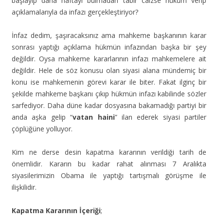
başlayıp daha haftayı bulmadan tabir caizse hüküm verip
açıklamalarıyla da infazı gerçekleştiriyor?
İnfaz dedim, şaşıracaksınız ama mahkeme başkanının karar
sonrası yaptığı açıklama hükmün infazından başka bir şey
değildir. Oysa mahkeme kararlarının infazı mahkemelere ait
değildir. Hele de söz konusu olan siyasi alana mündemiç bir
konu ise mahkemenin görevi karar ile biter. Fakat ilginç bir
şekilde mahkeme başkanı çıkıp hükmün infazı kabilinde sözler
sarfediyor. Daha düne kadar dosyasına bakamadığı partiyi bir
anda aşka gelip “
vatan haini
” ilan ederek siyasi partiler
çöplüğüne yolluyor.
Kim ne derse desin kapatma kararının verildiği tarih de
önemlidir. Kararın bu kadar rahat alınması 7 Aralıkta
siyasilerimizin Obama ile yaptığı tartışmalı görüşme ile
ilişkilidir.
Kapatma Kararının İçeriği
;