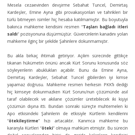
Mesela cezaevinden devşirme Sebahat Tuncel, Demirtaş
Kardeşler, Emine Ayna gibi provakasyonları ve tahrikleri bir
türlü bitmeyen isimler hiç hesaba katılmamıştır. Bu boyutuyla
bakınca mahkeme kendisini resmen “
Taşları bağladı itleri
saldı
” pozisyonuna düşürmüştür. Güvercinlerin kanadını yolan
mahkeme ilginç bir şekilde Şahinlere dokunmamıştır.
Bu akla birkaç ihtimali getiriyor. Açılım sürecinde gittikçe
tıkanan hükümetin önünü ancak Kürt Sorunu konusunda söz
söyleyenlerin abuklukları açabilir. Bunu da Emine Ayna,
Demirtaş Kardeşler, Sebahat Tuncel gibilerden iyi kimse
yapamaz doğrusu. Mahkeme resmen herkesin PKK’lı dediği
hiç kimseye dokunmazken Kürt Sorunu’nun çözümünde asıl
taraf olabilecek ve akilane çözümler üretebilecek iki kişiyi
çözümün dışına itti. Bundan sonraki süreçte muhtemelen ki
Apo etkisindeki Şahinlerin de etkisiyle Kürtlerin kendilerini
“
ötekileştirme
” hızı artacaktır. Kanımca mahkeme bu
kararıyla Kürtleri “
öteki
” olmaya mahküm etmiştir. Bu sürecin