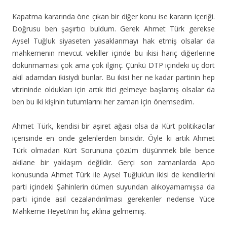
Kapatma kararında öne çıkan bir diğer konu ise kararın içeriği.
Doğrusu ben şaşırtıcı buldum. Gerek Ahmet Türk gerekse
Aysel Tuğluk siyaseten yasaklanmayı hak etmiş olsalar da
mahkemenin mevcut vekiller içinde bu ikisi hariç diğerlerine
dokunmaması çok ama çok ilginç. Çünkü DTP içindeki üç dört
akil adamdan ikisiydi bunlar. Bu ikisi her ne kadar partinin hep
vitrininde oldukları için artık itici gelmeye başlamış olsalar da
ben bu iki kişinin tutumlarını her zaman için önemsedim.
Ahmet Türk, kendisi bir aşiret ağası olsa da Kürt politikacılar
içerisinde en önde gelenlerden birisidir. Öyle ki artık Ahmet
Türk olmadan Kürt Sorununa çözüm düşünmek bile bence
akilane bir yaklaşım değildir. Gerçi son zamanlarda Apo
konusunda Ahmet Türk ile Aysel Tuğluk’un ikisi de kendilerini
parti içindeki Şahinlerin dümen suyundan alıkoyamamışsa da
parti içinde asıl cezalandırılması gerekenler nedense Yüce
Mahkeme Heyeti’nin hiç aklına gelmemiş.