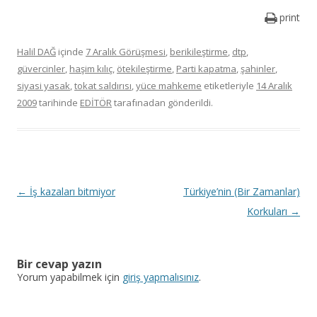
print
Halil DAĞ
içinde
7 Aralık Görüşmesi
,
berikileştirme
,
dtp
,
güvercinler
,
haşim kılıç
,
ötekileştirme
,
Parti kapatma
,
şahinler
,
siyasi yasak
,
tokat saldırısı
,
yüce mahkeme
etiketleriyle
14 Aralık
2009
tarihinde
EDİTÖR
tarafınadan gönderildi.
Y
←
İş kazaları bitmiyor
Türkiye’nin (Bir Zamanlar)
a
Korkuları
→
z
ı
Bir cevap yazın
d
Yorum yapabilmek için
giriş yapmalısınız
.
o
l