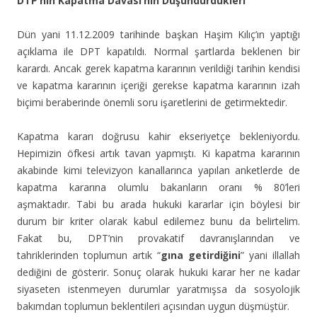
DTP’nin Kapatma Davası’nın Düşündürdükleri
Dün yani 11.12.2009 tarihinde başkan Haşim Kılıç’ın yaptığı
açıklama ile DPT kapatıldı. Normal şartlarda beklenen bir
karardı. Ancak gerek kapatma kararının verildiği tarihin kendisi
ve kapatma kararının içeriği gerekse kapatma kararının izah
biçimi beraberinde önemli soru işaretlerini
de getirmektedir.
Kapatma kararı doğrusu kahir ekseriyetçe bekleniyordu.
Hepimizin öfkesi artık tavan yapmıştı. Ki kapatma kararının
akabinde kimi televizyon kanallarınca yapılan anketlerde de
kapatma kararına olumlu bakanların oranı % 80’leri
aşmaktadır. Tabi bu arada hukuki kararlar için böylesi bir
durum bir kriter olarak kabul edilemez bunu da belirtelim.
Fakat bu, DPT’nin provakatif davranışlarından ve
tahriklerinden toplumun artık “
gına getirdiğini
” yani illallah
dediğini de gösterir. Sonuç olarak hukuki karar her ne kadar
siyaseten istenmeyen durumlar yaratmışsa da sosyolojik
bakımdan toplumun beklentileri açısından uygun düşmüştür.