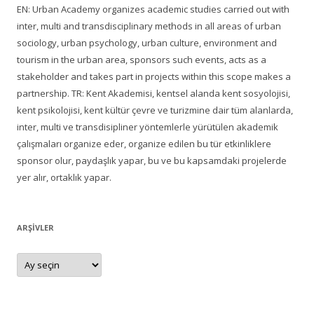
EN: Urban Academy organizes academic studies carried out with
inter, multi and transdisciplinary methods in all areas of urban
sociology, urban psychology, urban culture, environment and
tourism in the urban area, sponsors such events, acts as a
stakeholder and takes part in projects within this scope makes a
partnership. TR: Kent Akademisi, kentsel alanda kent sosyolojisi,
kent psikolojisi, kent kültür çevre ve turizmine dair tüm alanlarda,
inter, multi ve transdisipliner yöntemlerle yürütülen akademik
çalışmaları organize eder, organize edilen bu tür etkinliklere
sponsor olur, paydaşlık yapar, bu ve bu kapsamdaki projelerde
yer alır, ortaklık yapar.
ARŞIVLER
Arşivler