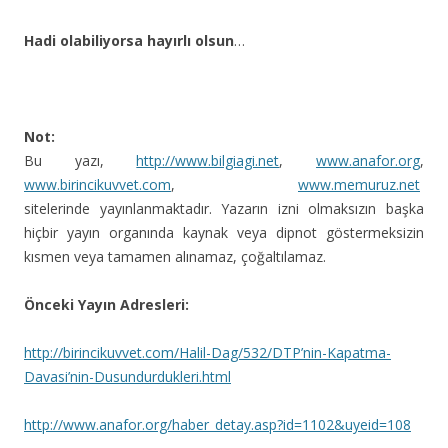
Hadi olabiliyorsa hayırlı olsun
…
Not:
Bu yazı,
http://www.bilgiagi.net
,
www.anafor.org
,
www.birincikuvvet.com
,
www.memuruz.net
sitelerinde yayınlanmaktadır. Yazarın izni olmaksızın başka
hiçbir yayın organında kaynak veya dipnot göstermeksizin
kısmen veya tamamen alınamaz, çoğaltılamaz.
Önceki Yayın Adresleri:
http://birincikuvvet.com/Halil-Dag/532/DTP’nin-Kapatma-
Davasi’nin-Dusundurdukleri.html
http://www.anafor.org/haber_detay.asp?id=1102&uyeid=108