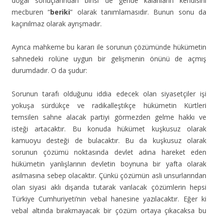
doğal sonuçlarından birisi de geride kalanların kendisini
mecburen “
beriki
” olarak tanımlamasıdır. Bunun sonu da
kaçınılmaz olarak ayrışmadır.
Ayrıca mahkeme bu kararı ile sorunun çözümünde hükümetin
sahnedeki rolüne uygun bir gelişmenin önünü de açmış
durumdadır. O da şudur:
Sorunun tarafı olduğunu iddia edecek olan siyasetçiler işi
yokuşa sürdükçe ve radikalleştikçe hükümetin Kürtleri
temsilen sahne alacak partiyi görmezden gelme hakkı ve
isteği artacaktır. Bu konuda hükümet kuşkusuz olarak
kamuoyu desteği de bulacaktır. Bu da kuşkusuz olarak
sorunun çözümü noktasında devlet adına hareket eden
hükümetin yanlışlarının devletin boynuna bir yafta olarak
asılmasına sebep olacaktır. Çünkü çözümün asli unsurlarından
olan siyasi aklı dışarıda tutarak varılacak çözümlerin hepsi
Türkiye Cumhuriyeti’nin vebal hanesine yazılacaktır. Eğer ki
vebal altında bırakmayacak bir çözüm ortaya çıkacaksa bu