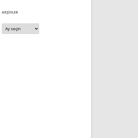
ARŞIVLER
Arşivler