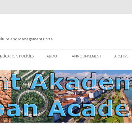
 Culture and Management Portal
İçeriğe
atla
BLICATION POLICIES
ABOUT
ANNOUNCEMENT
ARCHIVE
DOCUMENTATION
EDITORIAL BOARD
ETIK KURUL | ETHICAL BOARDS
YAZIM KURALLARI
SÜREÇ REHBERI | PROCESS GUIDE
İNDEKSLER
JOURNAL HISTORY | DERGI
TIK İLKELER | ETHICAL RULES
TARIHÇESI