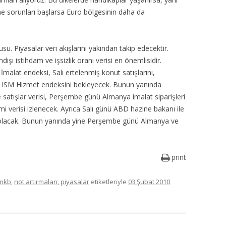
sorunları başlarsa Euro bölgesinin daha da
su. Piyasalar veri akışlarını yakından takip edecektir.
ı istihdam ve işsizlik oranı verisi en önemlisidir.
 İmalat endeksi, Salı ertelenmiş konut satışlarını,
e ISM Hizmet endeksini bekleyecek. Bunun yanında
atışlar verisi, Perşembe günü Almanya imalat siparişleri
i verisi izlenecek. Ayrıca Salı günü ABD hazine bakanı ile
ı olacak. Bunun yanında yine Perşembe günü Almanya ve
print
imkb
,
not artırmaları
,
piyasalar
etiketleriyle
03 Şubat 2010