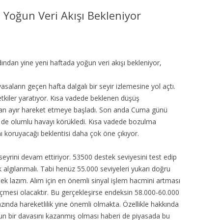
MISYON | MISSION
Yoğun Veri Akışı Bekleniyor
LOGO & EXPANSION
JOURNAL TAG
ından yine yeni haftada yoğun veri akışı bekleniyor,
E-POSTA OKUMA | USER MAIL
asaların geçen hafta dalgalı bir seyir izlemesine yol açtı.
etkiler yaratıyor. Kısa vadede beklenen düşüş
İLETIŞIM | CONTACT US
dan ayır hareket etmeye başladı. Son anda Cuma günü
 de olumlu havayı körükledi. Kısa vadede bozulma
PUBLICATION GROUP
 koruyacağı beklentisi daha çok öne çıkıyor.
REKLAM TARIFESI |
yrini devam ettiriyor. 53500 destek seviyesini test edip
ADVERTISEMENT FEE
 algılanmalı. Tabi henüz 55.000 seviyeleri yukarı doğru
ek lazım. Alım için en önemli sinyal işlem hacmini artması
eçmesi olacaktır. Bu gerçekleşirse endeksin 58.000-60.000
azında hareketlilik yine önemli olmakta. Özellikle hakkında
up’un bir davasını kazanmış olması haberi de piyasada bu