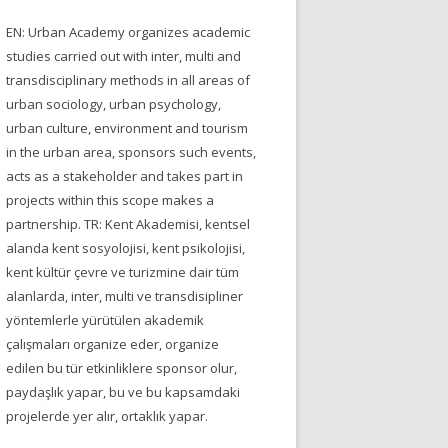
EN: Urban Academy organizes academic
studies carried out with inter, multi and
transdisciplinary methods in all areas of
urban sociology, urban psychology,
urban culture, environment and tourism
in the urban area, sponsors such events,
acts as a stakeholder and takes part in
projects within this scope makes a
partnership. TR: Kent Akademisi, kentsel
alanda kent sosyolojisi, kent psikolojisi,
kent kültür çevre ve turizmine dair tüm
alanlarda, inter, multi ve transdisipliner
yöntemlerle yürütülen akademik
çalışmaları organize eder, organize
edilen bu tür etkinliklere sponsor olur,
paydaşlık yapar, bu ve bu kapsamdaki
projelerde yer alır, ortaklık yapar.