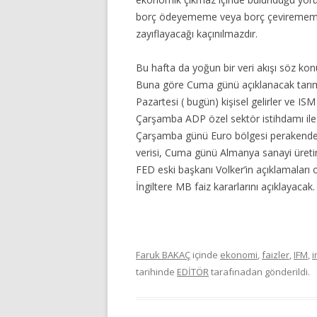
borç ödeyememe veya borç çevirememe 
zayıflayacağı kaçınılmazdır.
Bu hafta da yoğun bir veri akışı söz konu
Buna göre Cuma günü açıklanacak tarımdış
Pazartesi ( bugün) kişisel gelirler ve ISM
Çarşamba ADP özel sektör istihdamı il
Çarşamba günü Euro bölgesi perakende s
verisi, Cuma günü Almanya sanayi üretim
FED eski başkanı Volker’in açıklamalar
İngiltere MB faiz kararlarını açıklayacak.
Faruk BAKAÇ
içinde
ekonomi
,
faizler
,
IFM
,
tarihinde
EDİTÖR
tarafınadan gönderildi.