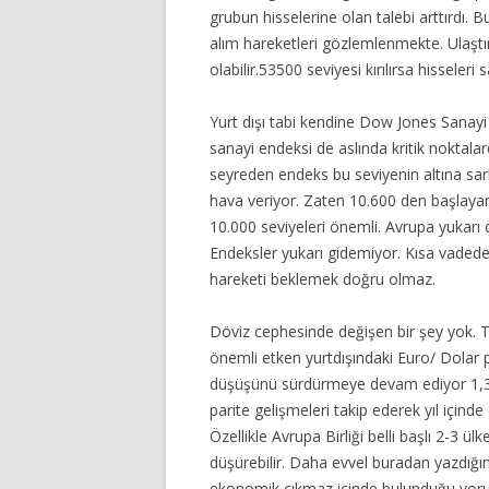
grubun hisselerine olan talebi arttırdı
alım hareketleri gözlemlenmekte. Ulaştı
olabilir.53500 seviyesi kırılırsa hisseleri
Yurt dışı tabi kendine Dow Jones Sanay
sanayi endeksi de aslında kritik noktal
seyreden endeks bu seviyenin altına sar
hava veriyor. Zaten 10.600 den başlayan
10.000 seviyeleri önemli. Avrupa yukarı
Endeksler yukarı gidemiyor. Kısa vadede 
hareketi beklemek doğru olmaz.
Döviz cephesinde değişen bir şey yok. 
önemli etken yurtdışındaki Euro/ Dolar pa
düşüşünü sürdürmeye devam ediyor 1,38 
parite gelişmeleri takip ederek yıl için
Özellikle Avrupa Birliği belli başlı 2-3 
düşürebilir. Daha evvel buradan yazdığım
ekonomik çıkmaz içinde bulunduğu yoruml