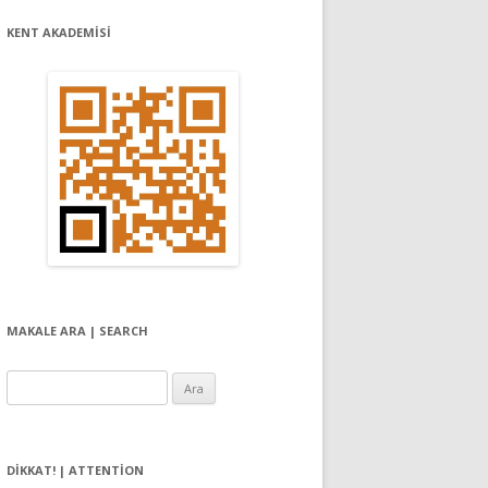
KENT AKADEMİSİ
MAKALE ARA | SEARCH
Arama:
DIKKAT! | ATTENTION