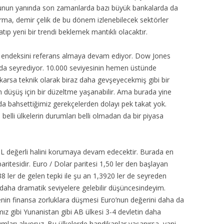
. Bunun yanında son zamanlarda bazı büyük bankalarda da
rma, demir çelik de bu dönem izlenebilecek sektörler
 satıp yeni bir trendi beklemek mantıklı olacaktır.
i endeksini referans almaya devam ediyor. Dow Jones
arda seyrediyor. 10.000 seviyesinin hemen üstünde
karsa teknik olarak biraz daha gevşeyecekmiş gibi bir
 düşüş için bir düzeltme yaşanabilir. Ama burada yine
 da bahsettiğimiz gerekçelerden dolayı pek takat yok.
belli ülkelerin durumları belli olmadan da bir piyasa
TL değerli halini korumaya devam edecektir. Burada en
ritesidir. Euro / Dolar paritesi 1,50 ler den başlayan
ler de gelen tepki ile şu an 1,3920 ler de seyreden
de daha dramatik seviyelere gelebilir düşüncesindeyim.
ülkenin finansa zorluklara düşmesi Euro’nun değerini daha da
ız gibi Yunanistan gibi AB ülkesi 3-4 devletin daha
arı alıyoruz. Bu ülkelerde handikaplar yaşanırsa, yani