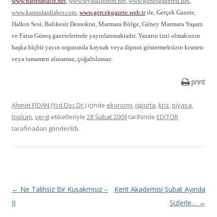
www.haberanaliz.net
,
www.siyasalforum.net
,
www.gunesgazetesi.net
,
www.kamudanhaber.com
,
www.gercekgazete.web.tr
ile, Gerçek Gazete,
Halkın Sesi, Balıkesir Demokrat, Marmara Bölge, Güney Marmara Yaşam
ve Fatsa Güneş gazetelerinde yayınlanmaktadır. Yazarın izni olmaksızın
başka hiçbir yayın organında kaynak veya dipnot göstermeksizin kısmen
veya tamamen alınamaz, çoğaltılamaz.
print
Ahmet FİDAN (Yrd.Doç.Dr.)
içinde
ekonomi
,
işporta
,
kriz
,
piyasa
,
toplum
,
vergi
etiketleriyle
28 Şubat 2009
tarihinde
EDİTÖR
tarafınadan gönderildi.
Y
←
Ne Talihsiz Bir Kuşakmışız –
Kent Akademisi Şubat Ayında
a
II
Sizlerle…
→
z