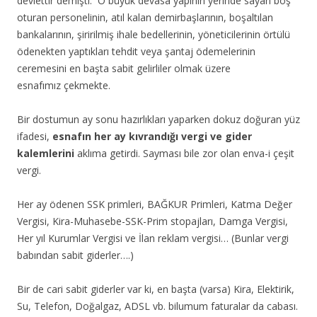
devlettir demişti. O büyük devasa yapının yerinde sayan boş
oturan personelinin, atıl kalan demirbaşlarının, boşaltılan
bankalarının, şiririlmiş ihale bedellerinin, yöneticilerinin örtülü
ödenekten yaptıkları tehdit veya şantaj ödemelerinin
ceremesini en başta sabit gelirliler olmak üzere
esnafımız
çekmekte.
Bir dostumun ay sonu hazırlıkları yaparken dokuz doğuran yüz
ifadesi,
esnafın her ay kıvrandığı vergi ve gider
kalemlerini
aklıma getirdi. Sayması bile zor olan enva-i çeşit
vergi.
Her ay ödenen SSK primleri, BAĞKUR Primleri, Katma Değer
Vergisi, Kira-Muhasebe-SSK-Prim stopajları, Damga Vergisi,
Her yıl Kurumlar Vergisi ve İlan reklam vergisi… (Bunlar vergi
babından sabit giderler….)
Bir de cari sabit giderler var ki, en başta (varsa) Kira, Elektirik,
Su, Telefon, Doğalgaz, ADSL vb. bilumum faturalar da cabası.