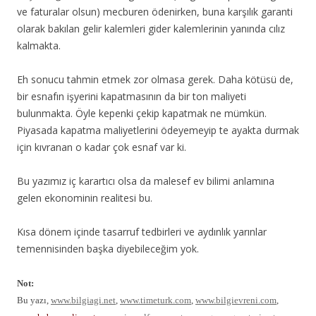
ve faturalar olsun) mecburen ödenirken, buna karşılık garanti
olarak bakılan gelir kalemleri gider kalemlerinin yanında cılız
kalmakta.
Eh sonucu tahmin etmek zor olmasa gerek. Daha kötüsü de,
bir esnafın işyerini kapatmasının da bir ton maliyeti
bulunmakta. Öyle kepenki çekip kapatmak ne mümkün.
Piyasada kapatma maliyetlerini ödeyemeyip te ayakta durmak
için kıvranan o kadar çok esnaf var ki.
Bu yazımız iç karartıcı olsa da malesef ev bilimi anlamına
gelen ekonominin realitesi bu.
Kısa dönem içinde tasarruf tedbirleri ve aydınlık yarınlar
temennisinden başka diyebileceğim yok.
Not:
Bu yazı,
www.bilgiagi.net
,
www.timeturk.com
,
www.bilgievreni.com
,