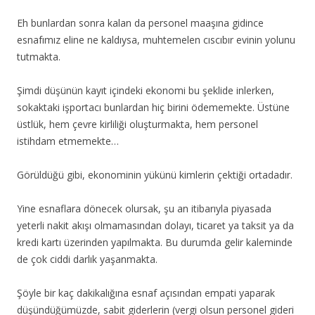
Eh bunlardan sonra kalan da personel maaşına gidince
esnafımız eline ne kaldıysa, muhtemelen cıscıbır evinin yolunu
tutmakta.
Şimdi düşünün kayıt içindeki ekonomi bu şeklide inlerken,
sokaktaki işportacı bunlardan hiç birini ödememekte. Üstüne
üstlük, hem çevre kirliliği oluşturmakta, hem personel
istihdam etmemekte…
Görüldüğü gibi, ekonominin yükünü kimlerin çektiği ortadadır.
Yine esnaflara dönecek olursak, şu an itibarıyla piyasada
yeterli nakit akışı olmamasından dolayı, ticaret ya taksit ya da
kredi kartı üzerinden yapılmakta. Bu durumda gelir kaleminde
de çok ciddi darlık yaşanmakta.
Şöyle bir kaç dakikalığına esnaf açısından empati yaparak
düşündüğümüzde, sabit giderlerin (vergi olsun personel gideri