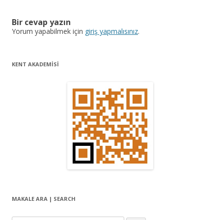
ı
Bir cevap yazın
d
Yorum yapabilmek için
giriş yapmalısınız
.
o
l
KENT AKADEMİSİ
a
ş
ı
m
ı
MAKALE ARA | SEARCH