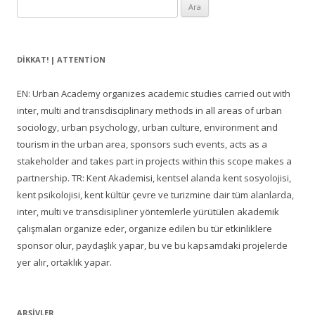
Arama:
DIKKAT! | ATTENTION
EN: Urban Academy organizes academic studies carried out with
inter, multi and transdisciplinary methods in all areas of urban
sociology, urban psychology, urban culture, environment and
tourism in the urban area, sponsors such events, acts as a
stakeholder and takes part in projects within this scope makes a
partnership. TR: Kent Akademisi, kentsel alanda kent sosyolojisi,
kent psikolojisi, kent kültür çevre ve turizmine dair tüm alanlarda,
inter, multi ve transdisipliner yöntemlerle yürütülen akademik
çalışmaları organize eder, organize edilen bu tür etkinliklere
sponsor olur, paydaşlık yapar, bu ve bu kapsamdaki projelerde
yer alır, ortaklık yapar.
ARŞIVLER