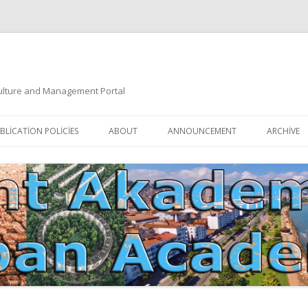
 Culture and Management Portal
İçeriğe
atla
BLICATION POLICIES
ABOUT
ANNOUNCEMENT
ARCHIVE
DOCUMENTATION
EDITORIAL BOARD
ETIK KURUL | ETHICAL BOARDS
YAZIM KURALLARI
SÜREÇ REHBERI | PROCESS GUIDE
İNDEKSLER
JOURNAL HISTORY | DERGI
TIK İLKELER | ETHICAL RULES
TARIHÇESI