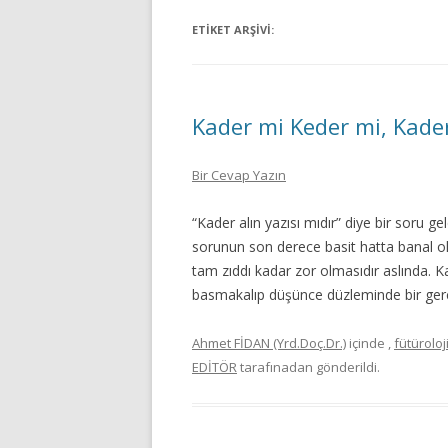
ETIKET ARŞIVI:
Kader mi Keder mi, Kader
Bir Cevap Yazın
“Kader alın yazısı mıdır” diye bir sor
sorunun son derece basit hatta banal ol
tam zıddı kadar zor olmasıdır aslında. Ka
basmakalıp düşünce düzleminde bir ger
Ahmet FİDAN (Yrd.Doç.Dr.)
içinde
,
fütüroloj
EDİTÖR
tarafınadan gönderildi.