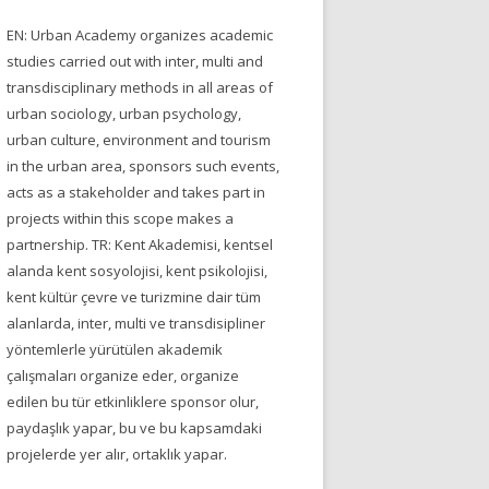
EN: Urban Academy organizes academic
studies carried out with inter, multi and
transdisciplinary methods in all areas of
urban sociology, urban psychology,
urban culture, environment and tourism
in the urban area, sponsors such events,
acts as a stakeholder and takes part in
projects within this scope makes a
partnership. TR: Kent Akademisi, kentsel
alanda kent sosyolojisi, kent psikolojisi,
kent kültür çevre ve turizmine dair tüm
alanlarda, inter, multi ve transdisipliner
yöntemlerle yürütülen akademik
çalışmaları organize eder, organize
edilen bu tür etkinliklere sponsor olur,
paydaşlık yapar, bu ve bu kapsamdaki
projelerde yer alır, ortaklık yapar.