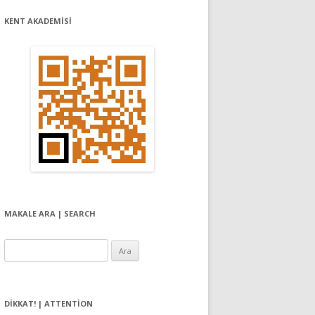
KENT AKADEMİSİ
MAKALE ARA | SEARCH
Arama:
DIKKAT! | ATTENTION