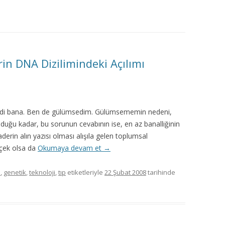
MISYON | MISSION
LOGO & EXPANSION
JOURNAL TAG
in DNA Dizilimindeki Açılımı
E-POSTA OKUMA | USER MAIL
İLETIŞIM | CONTACT US
u geldi bana. Ben de gülümsedim. Gülümsememin nedeni,
duğu kadar, bu sorunun cevabının ise, en az banalliğinin
PUBLICATION GROUP
derin alın yazısı olması alışıla gelen toplumsal
çek olsa da
Okumaya devam et
→
REKLAM TARIFESI |
ADVERTISEMENT FEE
i
,
genetik
,
teknoloji
,
tıp
etiketleriyle
22 Şubat 2008
tarihinde