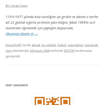
Bir Cevap Yazın
17/01/1977 yılında kısa süreliğine işe girdim ve adıma o tarihe
ait 22 günlük sigorta priminin yatırıldığını, fakat 1994’te sicil
numaramı öğrenmek için yaptığım başvuruda,
Okumaya devam et
→
Resul KURT
içinde
almak
,
bu şekilde
,
kıdem
,
sigortalının
,
tazminati
,
yeni
etiketleriyle
28 Kasım 2009
tarihinde
EDİTÖR
tarafınadan
gönderildi.
KENT AKADEMİSİ