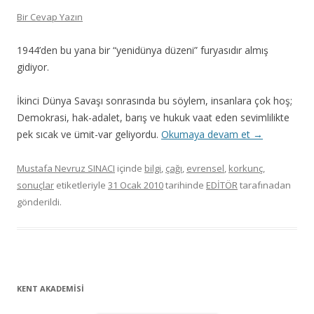
Bir Cevap Yazın
1944’den bu yana bir “yenidünya düzeni” furyasıdır almış
gidiyor.
İkinci Dünya Savaşı sonrasında bu söylem, insanlara çok hoş;
Demokrasi, hak-adalet, barış ve hukuk vaat eden sevimlilikte
pek sıcak ve ümit-var geliyordu.
Okumaya devam et
→
Mustafa Nevruz SINACI
içinde
bilgi
,
çağı
,
evrensel
,
korkunç
,
sonuçlar
etiketleriyle
31 Ocak 2010
tarihinde
EDİTÖR
tarafınadan
gönderildi.
KENT AKADEMİSİ