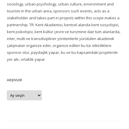
sociology, urban psychology, urban culture, environment and
tourism in the urban area, sponsors such events, acts as a
stakeholder and takes part in projects within this scope makes a
partnership. TR: Kent Akademisi, kentsel alanda kent sosyolojisi,
kent psikolojisi, kent kültür çevre ve turizmine dair tüm alanlarda,
inter, multi ve transdisipliner yöntemlerle yürütülen akademik
çalışmaları organize eder, organize edilen bu tür etkinliklere
sponsor olur, paydaşlık yapar, bu ve bu kapsamdaki projelerde
yer alır, ortaklık yapar.
ARŞIVLER
Arşivler