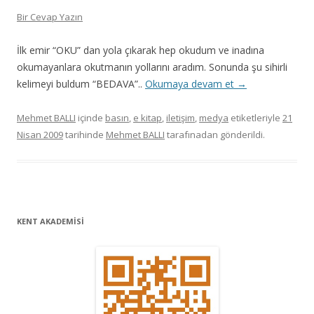
Bir Cevap Yazın
İlk emir “OKU” dan yola çıkarak hep okudum ve inadına
okumayanlara okutmanın yollarını aradım. Sonunda şu sihirli
kelimeyi buldum “BEDAVA”..
Okumaya devam et
→
Mehmet BALLI
içinde
basın
,
e kitap
,
iletişim
,
medya
etiketleriyle
21
Nisan 2009
tarihinde
Mehmet BALLI
tarafınadan gönderildi.
KENT AKADEMİSİ