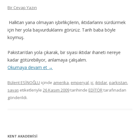
Bir Cevap Yazın
Halktan yana olmayan işbirlikçilerin, iktidarlarını sürdürmek
için her yola başvurduklarını görürüz. Tarih baba böyle
koymuş.
Pakistan’dan yola çıkarak, bir siyasi iktidar ihaneti nereye
kadar götürebiliyor, anlamaya çalışalım.
Okumaya devam et
→
Bülent ESİNOĞLU
içinde
amerika
,
emperyal
,
iç
,
iktidar
,
parkistan
,
savaş
etiketleriyle
26 Kasım 2009
tarihinde
EDİTÖR
tarafınadan
gönderildi.
KENT AKADEMİSİ