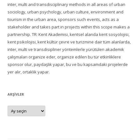
inter, multi and transdisciplinary methods in all areas of urban
sociology, urban psychology, urban culture, environment and
tourism in the urban area, sponsors such events, acts as a
stakeholder and takes part in projects within this scope makes a
partnership. TR: Kent Akademisi, kentsel alanda kent sosyolojisi,
kent psikolojisi, kent kültür çevre ve turizmine dair tüm alanlarda,
inter, multi ve transdisipliner yöntemlerle yürütülen akademik
çalışmaları organize eder, organize edilen bu tür etkinliklere
sponsor olur, paydaşlık yapar, bu ve bu kapsamdaki projelerde
yer alır, ortaklık yapar.
ARŞIVLER
Arşivler