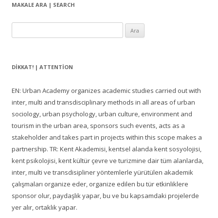
MAKALE ARA | SEARCH
Arama:
DIKKAT! | ATTENTION
EN: Urban Academy organizes academic studies carried out with
inter, multi and transdisciplinary methods in all areas of urban
sociology, urban psychology, urban culture, environment and
tourism in the urban area, sponsors such events, acts as a
stakeholder and takes part in projects within this scope makes a
partnership. TR: Kent Akademisi, kentsel alanda kent sosyolojisi,
kent psikolojisi, kent kültür çevre ve turizmine dair tüm alanlarda,
inter, multi ve transdisipliner yöntemlerle yürütülen akademik
çalışmaları organize eder, organize edilen bu tür etkinliklere
sponsor olur, paydaşlık yapar, bu ve bu kapsamdaki projelerde
yer alır, ortaklık yapar.