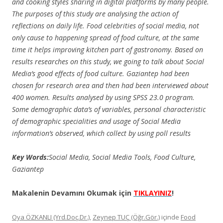
and cooking styles sharing in digital platforms by many people.
The purposes of this study are analysing the action of
reflections on daily life. Food celebrities of social media, not
only cause to happening spread of food culture, at the same
time it helps improving kitchen part of gastronomy. Based on
results researches on this study, we going to talk about Social
Media’s good effects of food culture. Gaziantep had been
chosen for research area and then had been interviewed about
400 women. Results analysed by using SPSS 23.0 program.
Some demographic data’s of variables, personal characteristic
of demographic specialities and usage of Social Media
information’s observed, which collect by using poll results
Key Words:
Social Media, Social Media Tools, Food Culture,
Gaziantep
Makalenin Devamını Okumak için
TIKLAYINIZ
!
Oya ÖZKANLI (Yrd.Doç.Dr.)
,
Zeynep TUÇ (Öğr.Gör.)
içinde
Food