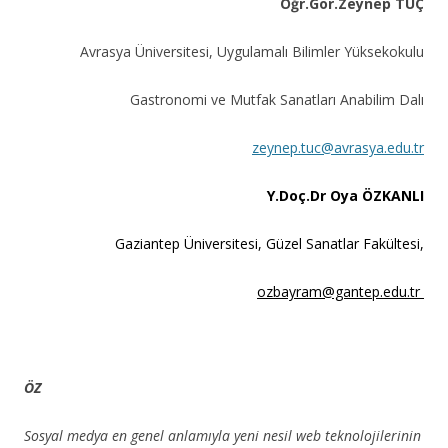
Öğr.Gör.Zeynep TUÇ
Avrasya Üniversitesi, Uygulamalı Bilimler Yüksekokulu
Gastronomi ve Mutfak Sanatları Anabilim Dalı
zeynep.tuc@avrasya.edu.tr
Y.Doç.Dr Oya ÖZKANLI
Gaziantep Üniversitesi, Güzel Sanatlar Fakültesi,
ozbayram@gantep.edu.tr
ÖZ
Sosyal medya en genel anlamıyla yeni nesil web teknolojilerinin