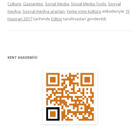
Culture
,
Gaziantep
,
Social Media
,
Social Media Tools
,
Sosyal
medya
,
Sosyal medya araçları
,
Yeme içme kültürü
etiketleriyle
15
Haziran 2017
tarihinde
Editor
tarafınadan gönderildi.
KENT AKADEMİSİ