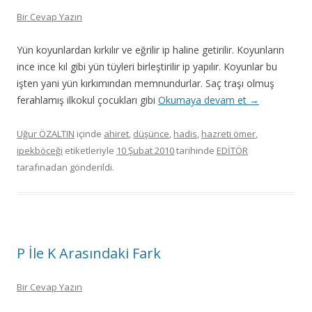
Bir Cevap Yazın
Yün koyunlardan kırkılır ve eğrilir ip haline getirilir. Koyunların
ince ince kıl gibi yün tüyleri birleştirilir ip yapılır. Koyunlar bu
işten yani yün kırkımından memnundurlar. Saç traşı olmuş
ferahlamış ilkokul çocukları gibi
Okumaya devam et
→
Uğur ÖZALTIN
içinde
ahiret
,
düşünce
,
hadis
,
hazreti ömer
,
ipekböceği
etiketleriyle
10 Şubat 2010
tarihinde
EDİTÖR
tarafınadan gönderildi.
P İle K Arasındaki Fark
Bir Cevap Yazın