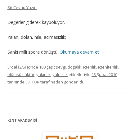
Bir Cevap Yazın
Değerler giderek kayboluyor.
Yalan, dolan, hile, acımasızlık;
Sanki milli spora dönüştü.
Okumaya devam et
→
Erdal İZGİ
içinde
100 çeşit sevgi
,
doğalık
,
içtenlik
,
içtenltenlik
,
ölümsüzlüktür
,
yakınlık
,
yalnızlık
etiketleriyle
13 Şubat 2010
tarihinde
EDİTÖR
tarafınadan gönderildi.
KENT AKADEMİSİ