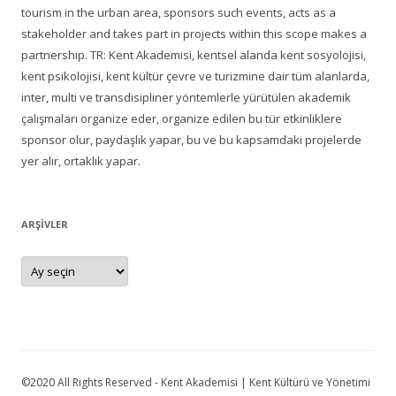
tourism in the urban area, sponsors such events, acts as a
stakeholder and takes part in projects within this scope makes a
partnership. TR: Kent Akademisi, kentsel alanda kent sosyolojisi,
kent psikolojisi, kent kültür çevre ve turizmine dair tüm alanlarda,
inter, multi ve transdisipliner yöntemlerle yürütülen akademik
çalışmaları organize eder, organize edilen bu tür etkinliklere
sponsor olur, paydaşlık yapar, bu ve bu kapsamdaki projelerde
yer alır, ortaklık yapar.
ARŞIVLER
Arşivler
©2020 All Rights Reserved - Kent Akademisi | Kent Kültürü ve Yönetimi