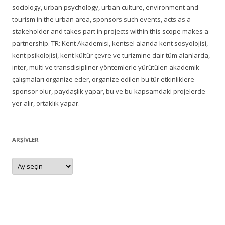
sociology, urban psychology, urban culture, environment and
tourism in the urban area, sponsors such events, acts as a
stakeholder and takes part in projects within this scope makes a
partnership. TR: Kent Akademisi, kentsel alanda kent sosyolojisi,
kent psikolojisi, kent kültür çevre ve turizmine dair tüm alanlarda,
inter, multi ve transdisipliner yöntemlerle yürütülen akademik
çalışmaları organize eder, organize edilen bu tür etkinliklere
sponsor olur, paydaşlık yapar, bu ve bu kapsamdaki projelerde
yer alır, ortaklık yapar.
ARŞIVLER
Arşivler