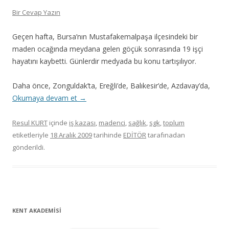
Bir Cevap Yazın
Geçen hafta, Bursa’nın Mustafakemalpaşa ilçesindeki bir
maden ocağında meydana gelen göçük sonrasında 19 işçi
hayatını kaybetti. Günlerdir medyada bu konu tartışılıyor.
Daha önce, Zonguldak’ta, Ereğli’de, Balıkesir’de, Azdavay’da,
Okumaya devam et
→
Resul KURT
içinde
iş kazası
,
madenci
,
sağlık
,
sgk
,
toplum
etiketleriyle
18 Aralık 2009
tarihinde
EDİTÖR
tarafınadan
gönderildi.
KENT AKADEMİSİ