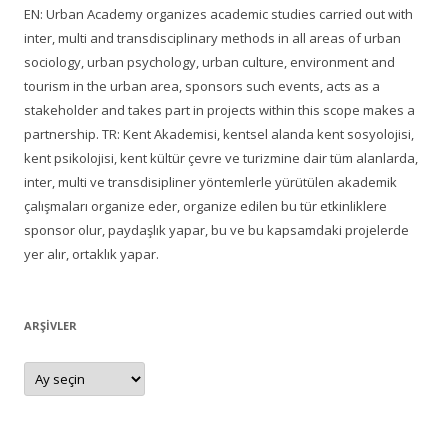
EN: Urban Academy organizes academic studies carried out with
inter, multi and transdisciplinary methods in all areas of urban
sociology, urban psychology, urban culture, environment and
tourism in the urban area, sponsors such events, acts as a
stakeholder and takes part in projects within this scope makes a
partnership. TR: Kent Akademisi, kentsel alanda kent sosyolojisi,
kent psikolojisi, kent kültür çevre ve turizmine dair tüm alanlarda,
inter, multi ve transdisipliner yöntemlerle yürütülen akademik
çalışmaları organize eder, organize edilen bu tür etkinliklere
sponsor olur, paydaşlık yapar, bu ve bu kapsamdaki projelerde
yer alır, ortaklık yapar.
ARŞIVLER
Arşivler