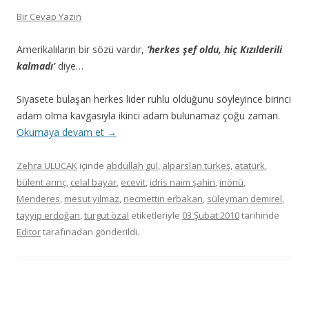
Bir Cevap Yazın
Amerikalıların bir sözü vardır,
‘herkes şef oldu, hiç Kızılderili
kalmadı’
diye…
Siyasete bulaşan herkes lider ruhlu olduğunu söyleyince birinci
adam olma kavgasıyla ikinci adam bulunamaz çoğu zaman.
Okumaya devam et
→
Zehra ULUCAK
içinde
abdullah gül
,
alparslan türkeş
,
atatürk
,
bülent arınç
,
celal bayar
,
ecevit
,
idris naim şahin
,
inönü
,
Menderes
,
mesut yılmaz
,
necmettin erbakan
,
süleyman demirel
,
tayyip erdoğan
,
turgut özal
etiketleriyle
03 Şubat 2010
tarihinde
Editor
tarafınadan gönderildi.