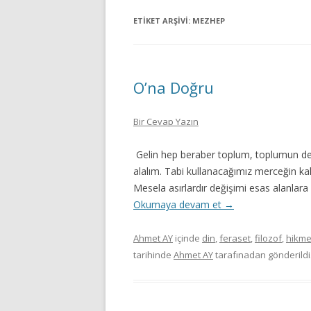
ETIKET ARŞIVI:
MEZHEP
O’na Doğru
Bir Cevap Yazın
Gelin hep beraber toplum, toplumun de
alalım. Tabi kullanacağımız merceğin k
Mesela asırlardır değişimi esas alanlara
Okumaya devam et
→
Ahmet AY
içinde
din
,
feraset
,
filozof
,
hikmet
tarihinde
Ahmet AY
tarafınadan gönderildi