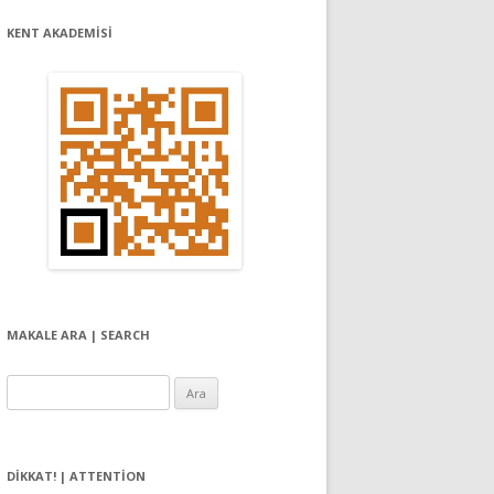
KENT AKADEMİSİ
MAKALE ARA | SEARCH
Arama:
DIKKAT! | ATTENTION