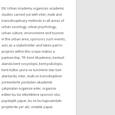
EN: Urban Academy organizes academic
studies carried out with inter, multi and
transdisciplinary methods in all areas of
urban sociology, urban psychology,
urban culture, environment and tourism
in the urban area, sponsors such events,
acts as a stakeholder and takes part in
projects within this scope makes a
partnership. TR: Kent Akademisi, kentsel
alanda kent sosyolojisi, kent psikolojisi,
kent kültür çevre ve turizmine dair tüm
alanlarda, inter, multi ve transdisipliner
yöntemlerle yürütülen akademik
çalışmaları organize eder, organize
edilen bu tür etkinliklere sponsor olur,
paydaşlık yapar, bu ve bu kapsamdaki
projelerde yer alır, ortaklık yapar.