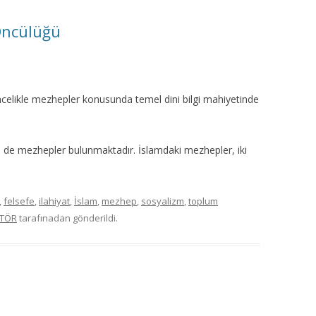
Öncülüğü
öncelikle mezhepler konusunda temel dini bilgi mahiyetinde
de de mezhepler bulunmaktadır. İslamdaki mezhepler, iki
,
felsefe
,
ilahiyat
,
İslam
,
mezhep
,
sosyalizm
,
toplum
İTÖR
tarafınadan gönderildi.