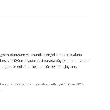
MISYON | MISSION
LOGO & EXPANSION
JOURNAL TAG
E-POSTA OKUMA | USER MAIL
İLETIŞIM | CONTACT US
ğişim-dönüşüm ve önündeki engelleri mercek altına
alitesi ve büyütme kapasitesi burada büyük önem arz eder.
PUBLICATION GROUP
 karşı ifade edilen o meşhur! cümleyle başlayalım:
REKLAM TARIFESI |
ADVERTISEMENT FEE
 ehli
,
ırk
,
mezhep
,
nebi
,
şeriati
etiketleriyle
18 Ocak 2010
.