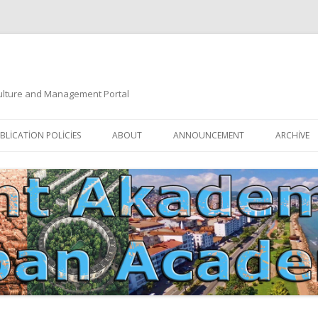
 Culture and Management Portal
İçeriğe
atla
BLICATION POLICIES
ABOUT
ANNOUNCEMENT
ARCHIVE
DOCUMENTATION
EDITORIAL BOARD
ETIK KURUL | ETHICAL BOARDS
YAZIM KURALLARI
SÜREÇ REHBERI | PROCESS GUIDE
İNDEKSLER
JOURNAL HISTORY | DERGI
TIK İLKELER | ETHICAL RULES
TARIHÇESI