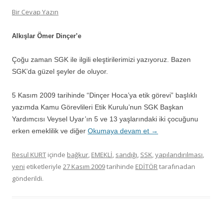
Bir Cevap Yazın
Alkışlar Ömer Dinçer’e
Çoğu zaman SGK ile ilgili eleştirilerimizi yazıyoruz. Bazen
SGK’da güzel şeyler de oluyor.
5 Kasım 2009 tarihinde “Dinçer Hoca’ya etik görevi” başlıklı
yazımda Kamu Görevlileri Etik Kurulu’nun SGK Başkan
Yardımcısı Veysel Uyar’ın 5 ve 13 yaşlarındaki iki çocuğunu
erken emeklilik ve diğer
Okumaya devam et
→
Resul KURT
içinde
bağkur
,
EMEKLİ
,
sandığı
,
SSK
,
yapılandırılması
,
yeni
etiketleriyle
27 Kasım 2009
tarihinde
EDİTÖR
tarafınadan
gönderildi.