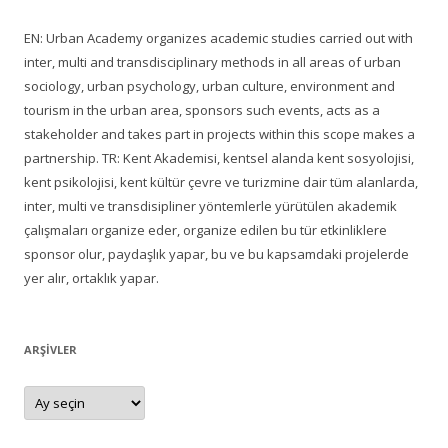
EN: Urban Academy organizes academic studies carried out with
inter, multi and transdisciplinary methods in all areas of urban
sociology, urban psychology, urban culture, environment and
tourism in the urban area, sponsors such events, acts as a
stakeholder and takes part in projects within this scope makes a
partnership. TR: Kent Akademisi, kentsel alanda kent sosyolojisi,
kent psikolojisi, kent kültür çevre ve turizmine dair tüm alanlarda,
inter, multi ve transdisipliner yöntemlerle yürütülen akademik
çalışmaları organize eder, organize edilen bu tür etkinliklere
sponsor olur, paydaşlık yapar, bu ve bu kapsamdaki projelerde
yer alır, ortaklık yapar.
ARŞIVLER
Arşivler