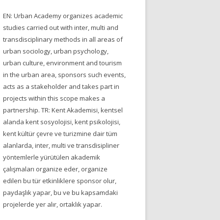
EN: Urban Academy organizes academic
studies carried out with inter, multi and
transdisciplinary methods in all areas of
urban sociology, urban psychology,
urban culture, environment and tourism
in the urban area, sponsors such events,
acts as a stakeholder and takes part in
projects within this scope makes a
partnership. TR: Kent Akademisi, kentsel
alanda kent sosyolojisi, kent psikolojisi,
kent kültür çevre ve turizmine dair tüm
alanlarda, inter, multi ve transdisipliner
yöntemlerle yürütülen akademik
çalışmaları organize eder, organize
edilen bu tür etkinliklere sponsor olur,
paydaşlık yapar, bu ve bu kapsamdaki
projelerde yer alır, ortaklık yapar.