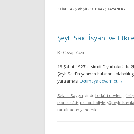
ETIKET ARŞIVI:
ŞÜPEYLE KARŞILAYANLAR
Şeyh Said İsyanı ve Etkile
Bir Cevap Yazın
13 Şubat 1925’te şimdi Diyarbakır’a bağlı
Şeyh Said’in yanında bulunan kalabalık 
yaralaması
Okumaya devam et
→
Selami Saygın
içinde
bir kürt devleti
,
görü
marksist"tir
,
pkk bu haliyle
,
şüpeyle karşıl
tarafınadan gönderildi.