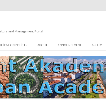
 Culture and Management Portal
İçeriğe
atla
BLICATION POLICIES
ABOUT
ANNOUNCEMENT
ARCHIVE
DOCUMENTATION
EDITORIAL BOARD
ETIK KURUL | ETHICAL BOARDS
YAZIM KURALLARI
SÜREÇ REHBERI | PROCESS GUIDE
İNDEKSLER
JOURNAL HISTORY | DERGI
TIK İLKELER | ETHICAL RULES
TARIHÇESI