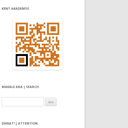
KENT AKADEMİSİ
MAKALE ARA | SEARCH
Arama:
DIKKAT! | ATTENTION