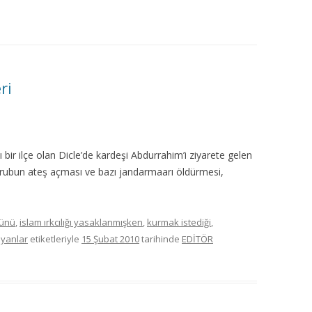
MISYON | MISSION
LOGO & EXPANSION
JOURNAL TAG
ri
E-POSTA OKUMA | USER MAIL
İLETIŞIM | CONTACT US
 bir ilçe olan Dicle’de kardeşi Abdurrahim’i ziyarete gelen
grubun ateş açması ve bazı jandarmaarı öldürmesi,
PUBLICATION GROUP
REKLAM TARIFESI |
şünü
,
islam ırkcılığı yasaklanmışken
,
kurmak istediği
,
ADVERTISEMENT FEE
ayanlar
etiketleriyle
15 Şubat 2010
tarihinde
EDİTÖR