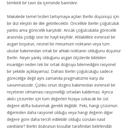
temkinli bir tavrı da içerisinde barındırır.
Makalede temel tezleri tartışmaya açılan Berlin düşünüşü için
bir dizi eleştiri de dile getirilecektir. Öncelikle Berlin çoğulculuk
yanlısı ama görecelik karşıtıdır. Ancak çoğulculukla görecelik
arasında çizdiği sınır bir hayli keyfidir. Ahlakilikte evrensel bir
asgari boyutun, nesnel bir minumum noktanın veya tüm
uluslar bakımından ortak bir ahlaki noktanın olduğunu düşünür
Berlin. Neyin yanlış olduğunu asgari ölçülerde bilebilen
insanlığın neden tek bir ortak doğruyu bilemediğini rasyonel
bir şekilde açıklayamaz. Dahası Berlin çoğulculuğu sadece
göreceliğe değil aynı zamanda pragmatizme karşı da
savunmasızdır. Çünkü onun dizgesi bakımından evrensel bir
reçetenin olmaması rasyonelliği ortadan kaldırmaz. Ayrıca
akılcı çözümler için tüm değerleri hizaya sokacak bir üst
değere atıfta bulunmak gerekli değildir. Peki, hangi çözümün
diğerinden daha rasyonel olduğu veya hangi değerin diğer
değere göre daha tercih edilebilir olduğu soruları nasıl
yanıtlanır? Berlin doğrunun koşullar tarafından belirlendiği