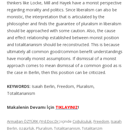
thinkers like Locke, Mill and Hayek have a monist perspective
regarding morality and politics. Since liberalism can also be
monistic, the interpretation that is articulated by the
philosopher and finds the guarantee of pluralism in liberalism
should be approached with some caution. Also, the cause
and effect relationship established between monist position
and totalitarianism should be reconstructed. This is because
ultimately all common good/common benefit understandings
have morally monist assumptions. If dismissal of a monist
approach comes to mean dismissal of a common good as is
the case in Berlin, then this position can be criticized.
KEYWORDS:
Isaiah Berlin, Freedom, Pluralism,
Totalitarianism
Makalenin Devamı İçin
TIKLAYINIZ
!
Armağan ÖZTÜRK (Yrd.Doç.Dr.)
içinde
Çoğulculuk
,
Freedom
,
Isaiah
Berlin
,
özgürlük
,
Pluralism
,
Totalitarianism
,
Totalitarizm