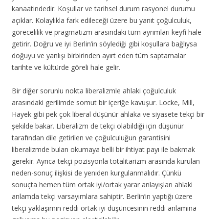
kanaatindedir. Koşullar ve tarihsel durum rasyonel durumu
açıklar. Kolaylıkla fark edileceği üzere bu yanıt çoğulculuk,
görecelilik ve pragmatizm arasındaki tüm ayrımları keyfi hale
getirir. Doğru ve iyi Berlin’in söylediği gibi koşullara bağlıysa
doğuyu ve yanlışı birbirinden ayırt eden tüm saptamalar
tarihte ve kültürde göreli hale gelir.
Bir diğer sorunlu nokta liberalizmle ahlaki çoğulculuk
arasındaki gerilimde somut bir içeriğe kavuşur. Locke, Mill,
Hayek gibi pek çok liberal düşünür ahlaka ve siyasete tekçi bir
şekilde bakar. Liberalizm de tekçi olabildiği için düşünür
tarafından dile getirilen ve çoğulculuğun garantisini
liberalizmde bulan okumaya belli bir ihtiyat payı ile bakmak
gerekir. Ayrıca tekçi pozisyonla totalitarizm arasında kurulan
neden-sonuç ilişkisi de yeniden kurgulanmalıdır. Çünkü
sonuçta hemen tüm ortak iyi/ortak yarar anlayışları ahlaki
anlamda tekçi varsayımlara sahiptir. Berlin’in yaptığı üzere
tekçi yaklaşımın reddi ortak iyi düşüncesinin reddi anlamına