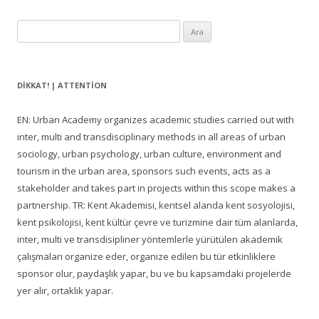
Arama:
DIKKAT! | ATTENTION
EN: Urban Academy organizes academic studies carried out with
inter, multi and transdisciplinary methods in all areas of urban
sociology, urban psychology, urban culture, environment and
tourism in the urban area, sponsors such events, acts as a
stakeholder and takes part in projects within this scope makes a
partnership. TR: Kent Akademisi, kentsel alanda kent sosyolojisi,
kent psikolojisi, kent kültür çevre ve turizmine dair tüm alanlarda,
inter, multi ve transdisipliner yöntemlerle yürütülen akademik
çalışmaları organize eder, organize edilen bu tür etkinliklere
sponsor olur, paydaşlık yapar, bu ve bu kapsamdaki projelerde
yer alır, ortaklık yapar.