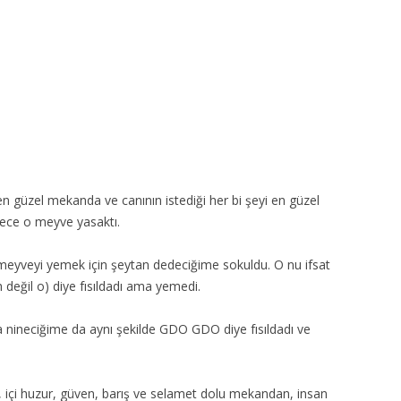
MISYON | MISSION
LOGO & EXPANSION
JOURNAL TAG
E-POSTA OKUMA | USER MAIL
İLETIŞIM | CONTACT US
n güzel mekanda ve canının istediği
her bi şeyi en güzel
ece o meyve yasaktı.
PUBLICATION GROUP
meyveyi yemek için şeytan dedeciğime sokuldu. O nu ifsat
REKLAM TARIFESI |
eğil o) diye fısıldadı ama yemedi.
ADVERTISEMENT FEE
a nineciğime da aynı şekilde GDO GDO diye fısıldadı ve
içi huzur, güven, barış ve selamet dolu mekandan, insan