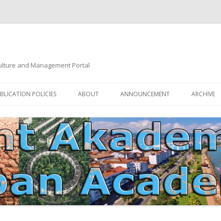
 Culture and Management Portal
İçeriğe
atla
BLICATION POLICIES
ABOUT
ANNOUNCEMENT
ARCHIVE
DOCUMENTATION
EDITORIAL BOARD
ETIK KURUL | ETHICAL BOARDS
YAZIM KURALLARI
SÜREÇ REHBERI | PROCESS GUIDE
İNDEKSLER
JOURNAL HISTORY | DERGI
TIK İLKELER | ETHICAL RULES
TARIHÇESI