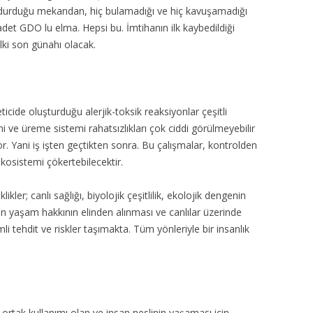
adurduğu mekandan, hiç bulamadığı ve hiç kavuşamadığı
 adet GDO lu elma. Hepsi bu. İmtihanın ilk kaybedildiği
lki son günahı olacak.
ticide oluşturduğu alerjik-toksik reaksiyonlar çeşitli
mi ve üreme sistemi rahatsızlıkları çok ciddi görülmeyebilir
r. Yani iş işten geçtikten sonra. Bu çalışmalar, kontrolden
ekosistemi çökertebilecektir.
ikler; canlı sağlığı, biyolojik çeşitlilik, ekolojik dengenin
ın yaşam hakkının elinden alınması ve canlılar üzerinde
i tehdit ve riskler taşımakta. Tüm yönleriyle bir insanlık
 ortak kullanımı olan ve insan neslinin yaşaması için