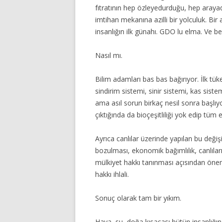
fıtratının hep özleyedurduğu, hep aray
imtihan mekanına azilli bir yolculuk. Bir
insanlığın ilk günahı. GDO lu elma. Ve be
Nasıl mı.
Bilim adamları bas bas bağırıyor. İlk tüke
sindirim sistemi, sinir sistemi, kas siste
ama asıl sorun birkaç nesil sonra başlıyo
çıktığında da bioçeşitliliği yok edip tüm 
Ayrıca canlılar üzerinde yapılan bu değişikl
bozulması, ekonomik bağımlılık, canlılar
mülkiyet hakkı tanınması açısından öneml
hakkı ihlali.
Sonuç olarak tam bir yıkım.
Hava, su, doğa kısacası bütün insanlığın