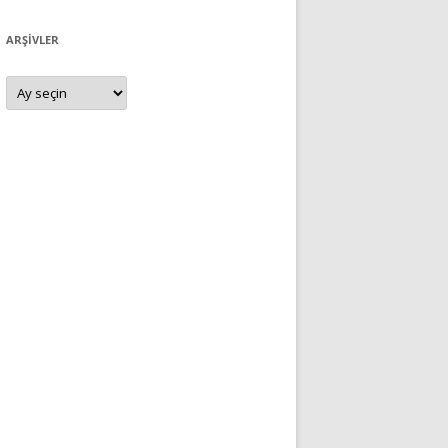
ARŞIVLER
Arşivler