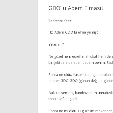
GDO’lu Adem Elması!
Bir Cevap Yazın
Hz. Adem GDO lu elma yemişti.
Yalan mı?
Ne güzel hem eşrefi mahlukat hem de e
bir şekilde elde eden dedem benim. Sad
Sonra ne oldu. Yasak olan, günah olan 
ederek GDO GDO (günah değil o, günah d
Baktı ki yemedi, kandırıveririm umuduyl
maalesef başardı.
Sonra ne mi oldu. O güzelim mekandan, 