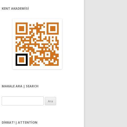
KENT AKADEMİSİ
MAKALE ARA | SEARCH
Arama:
DIKKAT! | ATTENTION