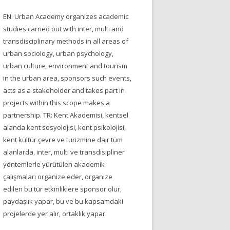
EN: Urban Academy organizes academic
studies carried out with inter, multi and
transdisciplinary methods in all areas of
urban sociology, urban psychology,
urban culture, environment and tourism
in the urban area, sponsors such events,
acts as a stakeholder and takes part in
projects within this scope makes a
partnership. TR: Kent Akademisi, kentsel
alanda kent sosyolojisi, kent psikolojisi,
kent kültür çevre ve turizmine dair tüm
alanlarda, inter, multi ve transdisipliner
yöntemlerle yürütülen akademik
çalışmaları organize eder, organize
edilen bu tür etkinliklere sponsor olur,
paydaşlık yapar, bu ve bu kapsamdaki
projelerde yer alır, ortaklık yapar.