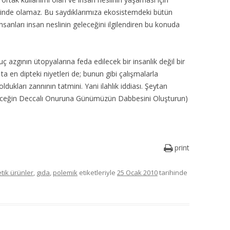
kelinde olamaz. Bu saydıklarımıza ekosistemdeki bütün
nsanları insan neslinin geleceğini ilgilendiren bu konuda
azgının ütopyalarına feda edilecek bir insanlık değil bir
 ta en dipteki niyetleri de; bunun gibi çalışmalarla
dukları zannının tatmini. Yani ilahlık iddiası. Şeytan
eceğin Deccalı Onuruna Günümüzün Dabbesini Oluşturun)
print
tik ürünler
,
gıda
,
polemik
etiketleriyle
25 Ocak 2010
tarihinde