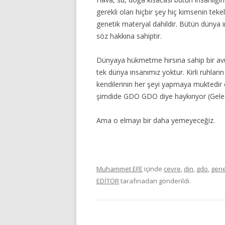
gerekli olan hiçbir şey hiç kimsenin te
genetik materyal dahildir. Bütün dünya i
söz hakkına sahiptir.
Dünyaya hükmetme hırsına sahip bir avuç 
tek dünya insanımız yoktur. Kirli ruhların
kendilerinin her şeyi yapmaya muktedir ol
şimdide GDO GDO diye haykırıyor (Gel
Ama o elmayı bir daha yemeyeceğiz.
Muhammet EFE
içinde
çevre
,
din
,
gdo
,
gene
EDİTÖR
tarafınadan gönderildi.