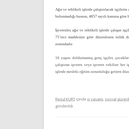
Ağır ve tehlikeli işlerde çalıştırılacak işçiler
bulunmadığı hususu, 4857 sayılı kanuna göre ba
İşverenler, ağır ve tehlikeli işlerde çalışan i
75’inci maddesine göre düzenlenen özlük do
zorundadır.
16 yaşını doldurmamış genç işçiler, çocuklar
çalıştıran işveren veya işveren vekiline her 
işlerde mesleki eğitim zorunluluğu getiren düz
Resul KURT
içinde
iş yaşamı
,
sosyal güvenl
gönderildi.