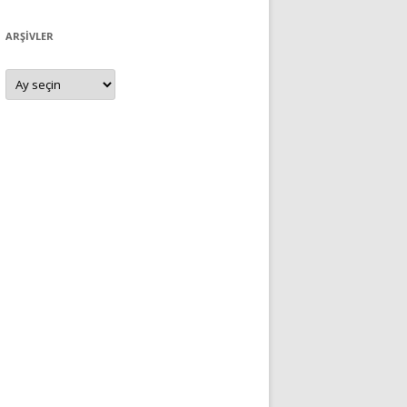
ARŞIVLER
Arşivler