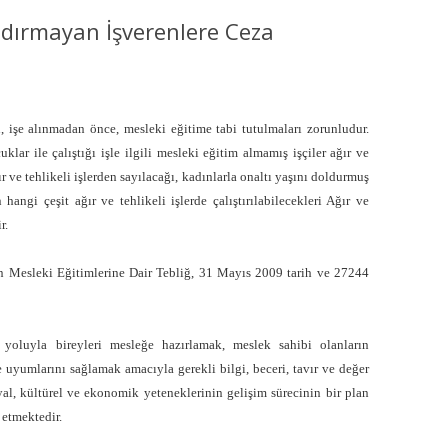
MISYON | MISSION
Aldırmayan İşverenlere Ceza
LOGO & EXPANSION
JOURNAL TAG
rin, işe alınmadan önce, mesleki eğitime tabi tutulmaları zorunludur.
lar ile çalıştığı işle ilgili mesleki eğitim almamış işçiler ağır
ve
E-POSTA OKUMA | USER MAIL
ğır ve tehlikeli işlerden sayılacağı, kadınlarla onaltı yaşını doldurmuş
hangi çeşit ağır ve tehlikeli işlerde çalıştırılabilecekleri Ağır ve
İLETIŞIM | CONTACT US
r.
PUBLICATION GROUP
erin Mesleki Eğitimlerine Dair Tebliğ, 31 Mayıs 2009 tarih ve 27244
REKLAM TARIFESI |
ADVERTISEMENT FEE
yoluyla bireyleri mesleğe hazırlamak, meslek sahibi olanların
 uyumlarını sağlamak amacıyla gerekli bilgi, beceri, tavır ve değer
syal, kültürel ve ekonomik yeteneklerinin gelişim sürecinin bir plan
 etmektedir.