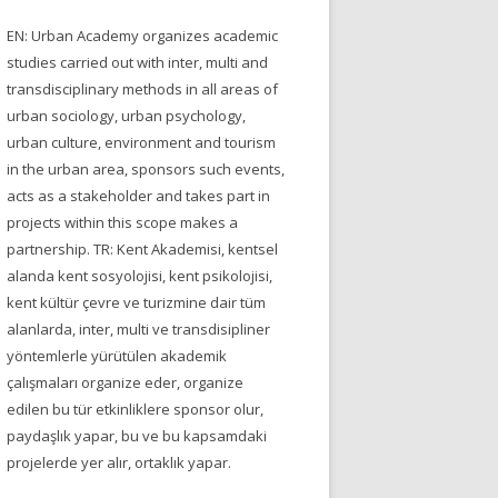
EN: Urban Academy organizes academic
studies carried out with inter, multi and
transdisciplinary methods in all areas of
urban sociology, urban psychology,
urban culture, environment and tourism
in the urban area, sponsors such events,
acts as a stakeholder and takes part in
projects within this scope makes a
partnership. TR: Kent Akademisi, kentsel
alanda kent sosyolojisi, kent psikolojisi,
kent kültür çevre ve turizmine dair tüm
alanlarda, inter, multi ve transdisipliner
yöntemlerle yürütülen akademik
çalışmaları organize eder, organize
edilen bu tür etkinliklere sponsor olur,
paydaşlık yapar, bu ve bu kapsamdaki
projelerde yer alır, ortaklık yapar.