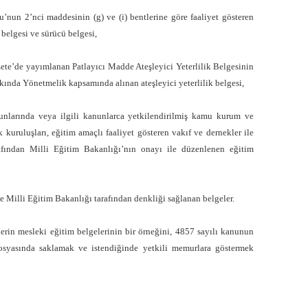
nun 2’nci maddesinin (g) ve (i) bentlerine göre faaliyet gösteren
 belgesi ve sürücü belgesi,
zete’de yayımlanan Patlayıcı Madde Ateşleyici Yeterlilik Belgesinin
kında Yönetmelik kapsamında alınan ateşleyici yeterlilik belgesi,
nunlarında veya ilgili kanunlarca yetkilendirilmiş kamu kurum ve
kuruluşları, eğitim amaçlı faaliyet gösteren vakıf ve dernekler ile
rafından Milli Eğitim Bakanlığı’nın onayı ile düzenlenen eğitim
e Milli Eğitim Bakanlığı tarafından denkliği sağlanan belgeler.
şçilerin mesleki eğitim belgelerinin bir örneğini, 4857 sayılı kanunun
syasında saklamak ve istendiğinde yetkili memurlara göstermek