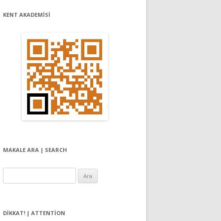
KENT AKADEMİSİ
MAKALE ARA | SEARCH
Arama:
DIKKAT! | ATTENTION