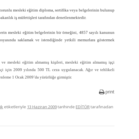
in zorunlu mesleki eğitim diploma, sertifika veya belgelerinin bulunup
kanlık iş müfettişleri tarafından denetlenmektedir.
şçilerin mesleki eğitim belgelerinin bir örneğini, 4857 sayılı kanunun
syasında saklamak ve istendiğinde yetkili memurlara göstermek
 ve mesleki eğitim almamış kişileri, mesleki eğitim almamış işçi
işçi için 2009 yılında 500 TL ceza uygulanacak. Ağır ve tehlikeli
enleme 1 Ocak 2009’da yürürlüğe girmiştir.
print
ik
etiketleriyle
13 Haziran 2009
tarihinde
EDİTÖR
tarafınadan