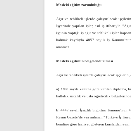
Mesleki eğitim zorunluluğu
Ağır ve tehlikeli işlerde çalıştırılacak işçile
İşyerinde yapılan işler, asıl iş itibariyle “A
işçinin yaptığı iş ağır ve tehlikeli işler kap
kalmak kaydıyla 4857 sayılı İş Kanunu’nu
aranmaz.
Mesleki eğitimin belgelendirilmesi
Ağır ve tehlikeli işlerde çalıştırılacak işçileri
a) 3308 sayılı kanuna göre verilen diploma, bit
kalfalık, ustalık ve usta öğreticilik belgelerinde
b) 4447 sayılı İşsizlik Sigortası Kanunu’nun 4
Resmî Gazete’de yayımlanan “Türkiye İş Kuru
bendine göre faaliyet gösteren kurslardan aynı