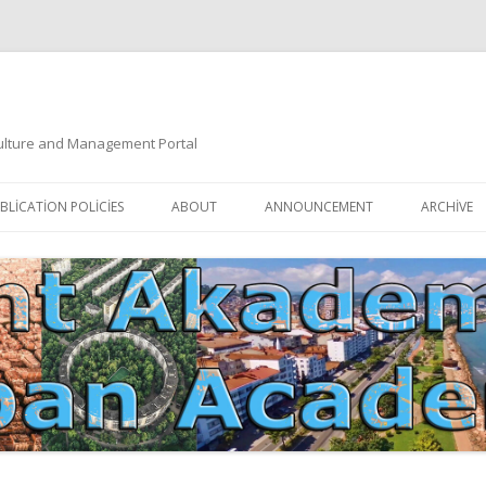
 Culture and Management Portal
İçeriğe
atla
BLICATION POLICIES
ABOUT
ANNOUNCEMENT
ARCHIVE
DOCUMENTATION
EDITORIAL BOARD
ETIK KURUL | ETHICAL BOARDS
YAZIM KURALLARI
SÜREÇ REHBERI | PROCESS GUIDE
İNDEKSLER
JOURNAL HISTORY | DERGI
TIK İLKELER | ETHICAL RULES
TARIHÇESI