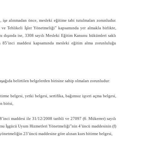
rin, işe alınmadan önce, mesleki eğitime tabi tutulmaları zorunludur.
ğır ve Tehlikeli İşler Yönetmeliği” kapsamında yer almakla birlikte,
samı dışında ise, 3308 sayılı Mesleki Eğitim Kanunu hükümleri saklı
n 85’inci maddesi kapsamında mesleki eğitim alma zorunluluğu
n, aşağıda belirtilen belgelerden birisine sahip olmaları zorunludur:
irme belgesi, yetki belgesi, sertifika, bağımsız işyeri açma belgesi,
n birisi,
8’inci maddesi ile 31/12/2008 tarihli ve 27097 (6. Mükerrer) sayılı
mu İşgücü Uyum Hizmetleri Yönetmeliği”nin 4’üncü maddesinin (f)
 yönetmeliğin 23’üncü maddesine göre alınan kurs bitirme belgesi,