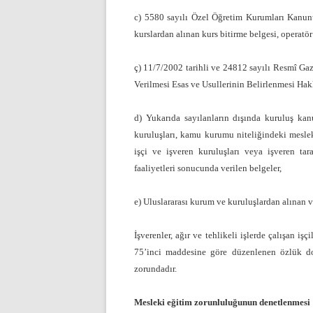
c) 5580 sayılı Özel Öğretim Kurumları Kanunu’
kurslardan alınan kurs bitirme belgesi, operatör
ç) 11/7/2002 tarihli ve 24812 sayılı Resmî Ga
Verilmesi Esas ve Usullerinin Belirlenmesi Hak
d) Yukarıda sayılanların dışında kuruluş ka
kuruluşları, kamu kurumu niteliğindeki meslek 
işçi ve işveren kuruluşları veya işveren ta
faaliyetleri sonucunda verilen belgeler,
e) Uluslararası kurum ve kuruluşlardan alınan v
İşverenler, ağır ve tehlikeli işlerde çalışan i
75’inci maddesine göre düzenlenen özlük do
zorundadır.
Mesleki eğitim zorunluluğunun denetlenmesi