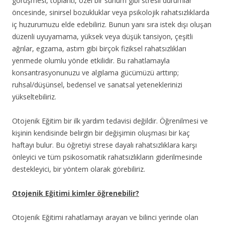
görüşmesi, toplantı, özel bir sunum gibi stresli durumlar
öncesinde, sinirsel bozukluklar veya psikolojik rahatsızlıklarda
iç huzurumuzu elde edebiliriz. Bunun yanı sıra istek
dışı oluşan
düzenli uyuyamama, yüksek veya düşük tansiyon, çeşitli
ağrılar, egzama, astım gibi birçok fiziksel rahatsızlıkları
yenmede olumlu yönde etkilidir. Bu rahatlamayla
konsantrasyonunuzu ve algılama gücümüzü arttırıp;
ruhsal/düşünsel, bedensel ve sanatsal yeteneklerinizi
yükseltebiliriz.
Otojenik Eğitim bir ilk yardım tedavisi değildir. Öğrenilmesi ve
kişinin kendisinde belirgin bir değişimin oluşması bir kaç
haftayı bulur. Bu öğretiyi strese dayalı rahatsızlıklara karşı
önleyici ve tüm psikosomatik rahatsızlıkların giderilmesinde
destekleyici, bir yöntem olarak görebiliriz.
Otojenik Eğitimi kimler öğrenebilir?
Otojenik Eğitimi rahatlamayı arayan ve bilinci yerinde olan