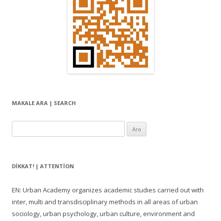
ı
m
ı
MAKALE ARA | SEARCH
Arama:
DIKKAT! | ATTENTION
EN: Urban Academy organizes academic studies carried out with
inter, multi and transdisciplinary methods in all areas of urban
sociology, urban psychology, urban culture, environment and