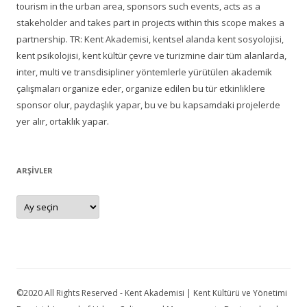
tourism in the urban area, sponsors such events, acts as a
stakeholder and takes part in projects within this scope makes a
partnership. TR: Kent Akademisi, kentsel alanda kent sosyolojisi,
kent psikolojisi, kent kültür çevre ve turizmine dair tüm alanlarda,
inter, multi ve transdisipliner yöntemlerle yürütülen akademik
çalışmaları organize eder, organize edilen bu tür etkinliklere
sponsor olur, paydaşlık yapar, bu ve bu kapsamdaki projelerde
yer alır, ortaklık yapar.
ARŞIVLER
Arşivler
©2020 All Rights Reserved - Kent Akademisi | Kent Kültürü ve Yönetimi