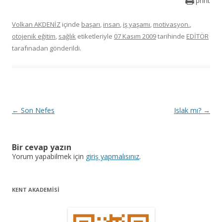
print
Volkan AKDENİZ
içinde
başarı
,
insan
,
iş yaşamı
,
motivasyon.
,
otojenik eğitim
,
sağlık
etiketleriyle
07 Kasım 2009
tarihinde
EDİTÖR
tarafınadan gönderildi.
Y
←
Son Nefes
Islak mı?
→
a
z
Bir cevap yazın
ı
Yorum yapabilmek için
giriş yapmalısınız
.
d
o
KENT AKADEMİSİ
l
a
ş