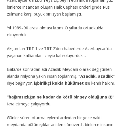
Azerbaycan’da Ebül Feyz Elçibey’in etrafında toplanan yüz
binlerce insandan oluşan Halk Cephesi önderliğinde Rus
zulmüne karşı büyük bir isyan başlamıştı.
Yıl 1989–90 arası olması lazım. O yıllarda ortaokulda
okuyorduk…
Akşamları TRT 1 ve TRT 2’den haberlerde Azerbaycan’da
yaşanan katliamları izleyip kahroluyorduk…
Bakü’de sonradan adı Azadlık Meydanı olarak değiştirilen
alanda milyona yakın insan toplanmış,
“Azadlık, azadlık”
diye bağırıyor,
işbirlikçi kukla hükümet
ise kendi halkını,
“bağımsızlığın ne kadar da kötü bir şey olduğuna (!)”
ikna etmeye çalışıyordu.
Günler süren oturma eylemi ardından bir gece vakti
meydanda bütün ışıklar aniden sönüverdi, binlerce insanın