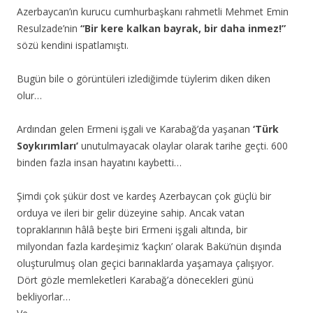
Azerbaycan’ın kurucu cumhurbaşkanı rahmetli Mehmet Emin
Resulzade’nin
“Bir kere kalkan bayrak, bir daha inmez!”
sözü kendini ispatlamıştı.
Bugün bile o görüntüleri izlediğimde tüylerim diken diken
olur…
Ardından gelen Ermeni işgali ve Karabağ’da yaşanan
‘Türk
Soykırımları’
unutulmayacak olaylar olarak tarihe geçti. 600
binden fazla insan hayatını kaybetti…
Şimdi çok şükür dost ve kardeş Azerbaycan çok güçlü bir
orduya ve ileri bir gelir düzeyine sahip. Ancak vatan
topraklarının hâlâ beşte biri Ermeni işgali altında, bir
milyondan fazla kardeşimiz ‘kaçkın’ olarak Bakü’nün dışında
oluşturulmuş olan geçici barınaklarda yaşamaya çalışıyor.
Dört gözle memleketleri Karabağ’a dönecekleri günü
bekliyorlar…