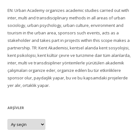
EN: Urban Academy organizes academic studies carried out with
inter, multi and transdisciplinary methods in all areas of urban
sociology, urban psychology, urban culture, environment and
tourism in the urban area, sponsors such events, acts as a
stakeholder and takes part in projects within this scope makes a
partnership. TR: Kent Akademisi, kentsel alanda kent sosyolojisi,
kent psikolojisi, kent kültür çevre ve turizmine dair tüm alanlarda,
inter, multi ve transdisipliner yöntemlerle yürütülen akademik
çalışmaları organize eder, organize edilen bu tür etkinliklere
sponsor olur, paydaşlık yapar, bu ve bu kapsamdaki projelerde
yer alır, ortaklık yapar.
ARŞIVLER
Arşivler