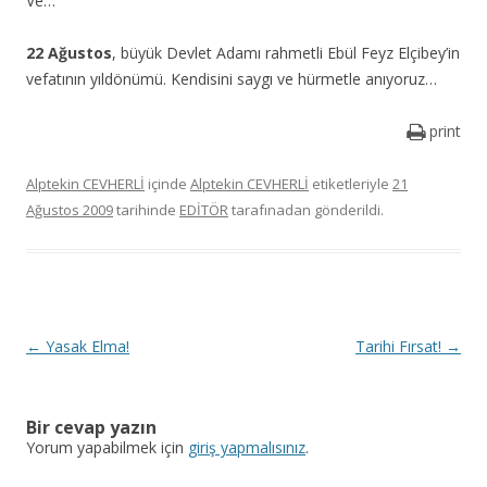
Ve…
22 Ağustos
, büyük Devlet Adamı rahmetli Ebül Feyz Elçibey’in
vefatının yıldönümü. Kendisini saygı ve hürmetle anıyoruz…
print
Alptekin CEVHERLİ
içinde
Alptekin CEVHERLİ
etiketleriyle
21
Ağustos 2009
tarihinde
EDİTÖR
tarafınadan gönderildi.
Y
←
Yasak Elma!
Tarihi Fırsat!
→
a
z
Bir cevap yazın
ı
Yorum yapabilmek için
giriş yapmalısınız
.
d