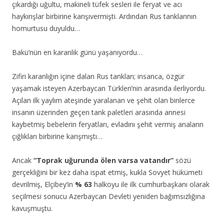
çıkardığı uğultu, makineli tüfek sesleri ile feryat ve acı
haykırışlar birbirine karışıvermişti. Ardından Rus tanklarının
homurtusu duyuldu…
Bakü’nün en karanlık günü yaşanıyordu…
Zifiri karanlığın içine dalan Rus tankları; insanca, özgür
yaşamak isteyen Azerbaycan Türkleri’nin arasında ilerliyordu.
Açılan ilk yaylım ateşinde yaralanan ve şehit olan binlerce
insanın üzerinden geçen tank paletleri arasında annesi
kaybetmiş bebelerin feryatları, evladını şehit vermiş anaların
çığlıkları birbirine karışmıştı…
Ancak
“Toprak uğurunda ölen varsa vatandır”
sözü
gerçekliğini bir kez daha ispat etmiş, kukla Sovyet hükümeti
devrilmiş, Elçibey’in
% 63
halkoyu ile ilk cumhurbaşkanı olarak
seçilmesi sonucu Azerbaycan Devleti yeniden bağımsızlığına
kavuşmuştu.