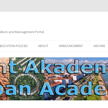
 Culture and Management Portal
İçeriğe
atla
BLICATION POLICIES
ABOUT
ANNOUNCEMENT
ARCHIVE
DOCUMENTATION
EDITORIAL BOARD
ETIK KURUL | ETHICAL BOARDS
YAZIM KURALLARI
SÜREÇ REHBERI | PROCESS GUIDE
İNDEKSLER
JOURNAL HISTORY | DERGI
TIK İLKELER | ETHICAL RULES
TARIHÇESI