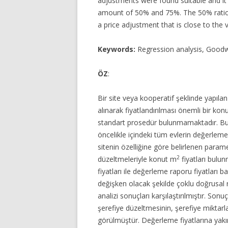
adjustments were found suitable and it
amount of 50% and 75%. The 50% ratio a
a price adjustment that is close to the v
Keywords:
Regression analysis, Goodwi
ÖZ
:
Bir site veya kooperatif şeklinde yapıla
alınarak fiyatlandırılması önemli bir konu
standart prosedür bulunmamaktadır. Bu
öncelikle içindeki tüm evlerin değerlemes
sitenin özelliğine göre belirlenen param
2
düzeltmeleriyle konut m
fiyatları bulu
fiyatları ile değerleme raporu fiyatları 
değişken olacak şekilde çoklu doğrusal r
analizi sonuçları karşılaştırılmıştır. So
şerefiye düzeltmesinin, şerefiye miktarl
görülmüştür. Değerleme fiyatlarına yakın