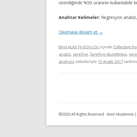
istendiğinde %50 oranının kullanılabilir
Anahtar Kelimeler:
Regresyon analizi,
Okumaya devam et
→
Birol ALAS (Yrd.Doç.Dr.)
içinde
Collective h
analizi
,
şerefiye
,
Şerefiye düzeltmesi
,
şere
analysis
etiketleriyle
15 Aralık 2017
tarihi
©2020 All Rights Reserved - Kent Akademisi 