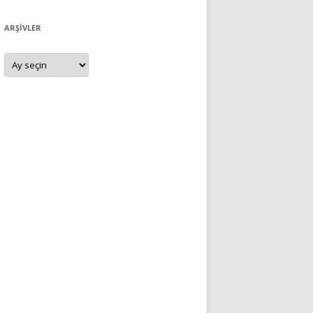
ARŞIVLER
Arşivler