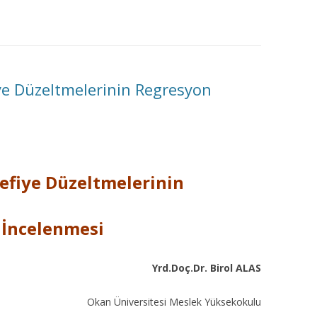
MISYON | MISSION
LOGO & EXPANSION
JOURNAL TAG
ye Düzeltmelerinin Regresyon
E-POSTA OKUMA | USER MAIL
İLETIŞIM | CONTACT US
efiye Düzeltmelerinin
PUBLICATION GROUP
REKLAM TARIFESI |
e İncelenmesi
ADVERTISEMENT FEE
Yrd.Doç.Dr. Birol ALAS
Okan Üniversitesi Meslek Yüksekokulu