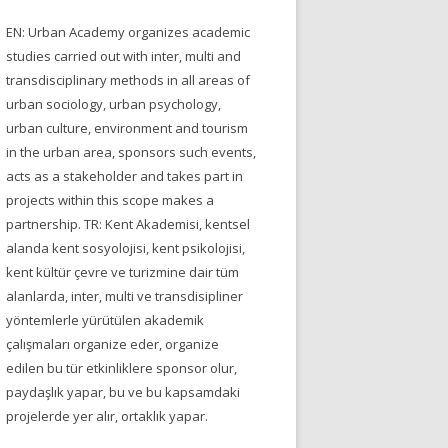
EN: Urban Academy organizes academic
studies carried out with inter, multi and
transdisciplinary methods in all areas of
urban sociology, urban psychology,
urban culture, environment and tourism
in the urban area, sponsors such events,
acts as a stakeholder and takes part in
projects within this scope makes a
partnership. TR: Kent Akademisi, kentsel
alanda kent sosyolojisi, kent psikolojisi,
kent kültür çevre ve turizmine dair tüm
alanlarda, inter, multi ve transdisipliner
yöntemlerle yürütülen akademik
çalışmaları organize eder, organize
edilen bu tür etkinliklere sponsor olur,
paydaşlık yapar, bu ve bu kapsamdaki
projelerde yer alır, ortaklık yapar.