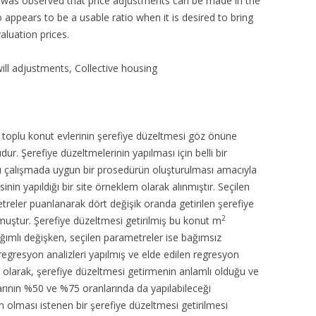
 was observed that price adjustments can be made in the
ppears to be a usable ratio when it is desired to bring
aluation prices.
ll adjustments, Collective housing
n toplu konut evlerinin şerefiye düzeltmesi göz önüne
dur. Şerefiye düzeltmelerinin yapılması için belli bir
 çalışmada uygun bir prosedürün oluşturulması amacıyla
inin yapıldığı bir site örneklem olarak alınmıştır. Seçilen
etreler puanlanarak dört değişik oranda getirilen şerefiye
2
nmuştur. Şerefiye düzeltmesi getirilmiş bu konut m
bağımlı değişken, seçilen parametreler ise bağımsız
egresyon analizleri yapılmış ve elde edilen regresyon
nuç olarak, şerefiye düzeltmesi getirmenin anlamlı olduğu ve
arının %50 ve %75 oranlarında da yapılabileceği
 olması istenen bir şerefiye düzeltmesi getirilmesi