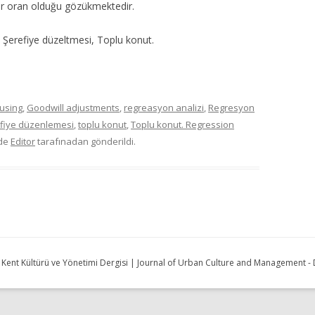
 bir oran olduğu gözükmektedir.
 Şerefiye düzeltmesi, Toplu konut.
ousing
,
Goodwill adjustments
,
regreasyon analizi
,
Regresyon
fiye düzenlemesi
,
toplu konut
,
Toplu konut. Regression
nde
Editor
tarafınadan gönderildi.
| Kent Kültürü ve Yönetimi Dergisi | Journal of Urban Culture and Management