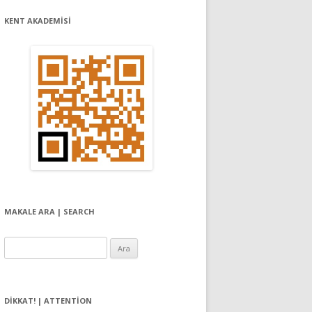
KENT AKADEMİSİ
MAKALE ARA | SEARCH
Arama:
DIKKAT! | ATTENTION