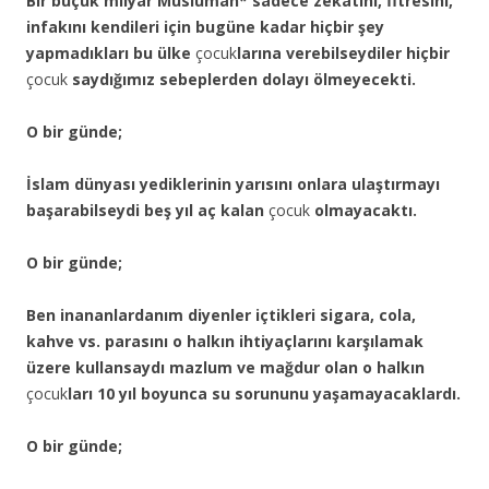
Bir buçuk milyar Müslüman* sadece zekâtını, fitresini,
infakını kendileri için bugüne kadar hiçbir şey
yapmadıkları bu ülke
çocuk
larına verebilseydiler hiçbir
çocuk
saydığımız sebeplerden dolayı ölmeyecekti.
O bir günde;
İslam dünyası yediklerinin yarısını onlara ulaştırmayı
başarabilseydi beş yıl aç kalan
çocuk
olmayacaktı.
O bir günde;
Ben inananlardanım diyenler içtikleri sigara, cola,
kahve vs. parasını o halkın ihtiyaçlarını karşılamak
üzere kullansaydı mazlum ve mağdur olan o halkın
çocuk
ları 10 yıl boyunca su sorununu yaşamayacaklardı.
O bir günde;