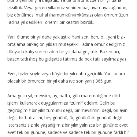
bitirip yeni bir yıla başladık. Ya da ömrümüzden bir yıl daha
eksilttik. Veya geçen yıllarımız yeniden başlayamayacağından,
biz dönülmesi muhal
(namümkün/imkânsız) olan ömrümüzün
-adına yıl dedikleri- önemli bir kesitini bitirdik…
Yani ölüme bir yıl daha yaklaştık. Yani sen, ben, o… yani biz -
ortalama birkaç on yıldan müteşekkil- adına ömür dediğimiz
dünyada kalış süremizden bir yılı daha geçirdik. Bazen acı,
bazen tatlı (hoş bu gidişatta tatlımız da pek tatlı sayılmaz ya)
Evet, bizler şöyle veya böyle bir yılı daha geçirdik. Yani adam
olacak bir ömürden bir yıl daha (ve son yani) 365 gün…
Ama gelin yıl, mevsim, ay, hafta, gün matematiğinde dört
işlemi kullanarak duygularımıza “zülm!” edelim. Gelin bu
geçirdiğimiz bir yılın tümünü değil, bir mevsimini değil, bir ayını
değil, bir haftasını, beş gününü, üç gününü iki gününü değil…
İsterseniz sizinle yaşadığımız bir yılın yalnızca bir gününe; evet
evet tek bir gününe, sadece ve sadece tek bir gününe farklı bir