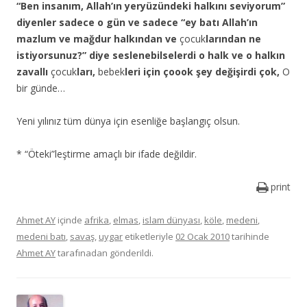
“Ben insanım, Allah’ın yeryüzündeki halkını seviyorum”
diyenler sadece o gün ve sadece “ey batı Allah’ın
mazlum ve mağdur halkından ve
çocuk
larından ne
istiyorsunuz?” diye seslenebilselerdi o halk ve o halkın
zavallı
çocuk
ları,
bebek
leri için çoook şey değişirdi çok,
O
bir günde…
Yeni yılınız tüm dünya için esenliğe başlangıç olsun.
* “Öteki”leştirme amaçlı bir ifade değildir.
print
Ahmet AY
içinde
afrika
,
elmas
,
islam dünyası
,
köle
,
medeni
,
medeni batı
,
savaş
,
uygar
etiketleriyle
02 Ocak 2010
tarihinde
Ahmet AY
tarafınadan gönderildi.