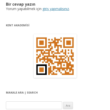
Bir cevap yazın
d
Yorum yapabilmek için
giriş yapmalısınız
.
o
l
KENT AKADEMİSİ
a
ş
ı
m
ı
MAKALE ARA | SEARCH
Arama: