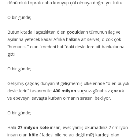
dönümlük toprak daha kuruyup çöl olmaya doğru yol tuttu.
O bir günde;
Bütün kıtada ilaçsızlıktan ölen
çocuk
ların tümünün ilaç ve
aşılarına yetecek kadar Afrika halkına ait servet, o çok çok
“hümanist” olan “medeni batı”daki devletlere ait bankalarına
gitti.
O bir günde;
Gelişmiş çağdaş dünyanın! gelişmemiş ülkelerinde “o en büyük
devletlerin” tasarımı ile
400 milyon
suçsuz-günahsız
çocuk
ve ebeveyni savaşta kurban olmanın sırasını bekliyor.
O bir günde;
Hala
27 milyon
köle
insan; evet yanlış okumadınız 27 milyon
insan olan
köle
(ifadesi bile ne acı değil mi?) kardeşi olan