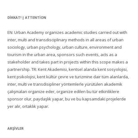
DIKKAT! | ATTENTION
EN: Urban Academy organizes academic studies carried out with
inter, multi and transdisciplinary methods in all areas of urban
sociology, urban psychology, urban culture, environment and
tourism in the urban area, sponsors such events, acts as a
stakeholder and takes part in projects within this scope makes a
partnership. TR: Kent Akademisi, kentsel alanda kent sosyolojisi,
kent psikolojisi, kent kültür çevre ve turizmine dair tüm alanlarda,
inter, multi ve transdisipliner yöntemlerle yürütülen akademik
çalışmaları organize eder, organize edilen bu tür etkinliklere
sponsor olur, paydaşlık yapar, bu ve bu kapsamdaki projelerde
yer alır, ortaklık yapar.
ARŞIVLER