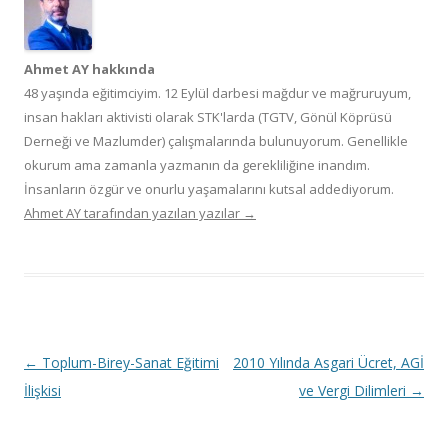
Ahmet AY hakkında
48 yaşında eğitimciyim. 12 Eylül darbesi mağdur ve mağruruyum,
insan hakları aktivisti olarak STK'larda (TGTV, Gönül Köprüsü
Derneği ve Mazlumder) çalışmalarında bulunuyorum. Genellikle
okurum ama zamanla yazmanın da gerekliliğine inandım.
İnsanların özgür ve onurlu yaşamalarını kutsal addediyorum.
Ahmet AY tarafından yazılan yazılar
→
Y
←
Toplum-Birey-Sanat Eğitimi
2010 Yılında Asgari Ücret, AGİ
a
İlişkisi
ve Vergi Dilimleri
→
z
ı