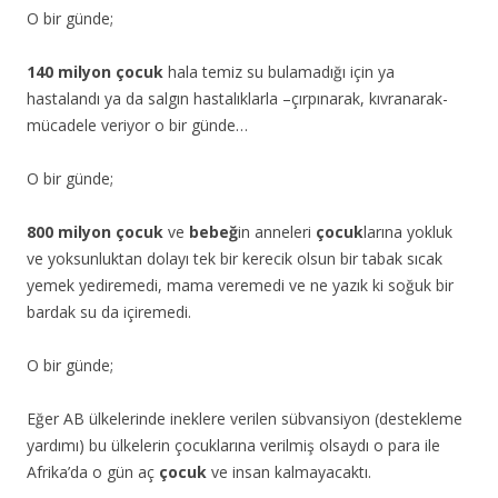
O bir günde;
140 milyon
çocuk
hala temiz su bulamadığı için ya
hastalandı ya da salgın hastalıklarla –çırpınarak, kıvranarak-
mücadele veriyor o bir günde…
O bir günde;
800 milyon
çocuk
ve
bebeğ
in
anneleri
çocuk
larına yokluk
ve yoksunluktan dolayı tek bir kerecik olsun bir tabak sıcak
yemek yediremedi, mama veremedi ve ne yazık ki soğuk bir
bardak su da içiremedi.
O bir günde;
Eğer AB ülkelerinde ineklere verilen sübvansiyon (destekleme
yardımı) bu ülkelerin çocuklarına verilmiş olsaydı o para ile
Afrika’da o gün aç
çocuk
ve insan kalmayacaktı.