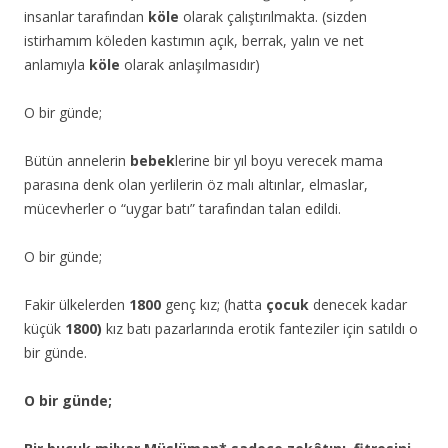
insanlar tarafından
köle
olarak çalıştırılmakta. (sizden
istirhamım köleden kastımın açık, berrak, yalın ve net
anlamıyla
köle
olarak anlaşılmasıdır)
O bir günde;
Bütün annelerin
bebek
lerine bir yıl boyu verecek mama
parasına denk olan yerlilerin öz malı altınlar, elmaslar,
mücevherler o “uygar batı” tarafından talan edildi.
O bir günde;
Fakir ülkelerden
1800
genç kız; (hatta
çocuk
denecek kadar
küçük
1800)
kız batı pazarlarında erotik fanteziler için satıldı o
bir günde.
O bir günde;