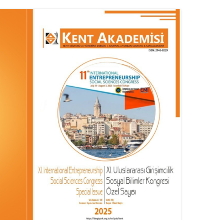
MISYON | MISSION
LOGO & EXPANSION
JOURNAL TAG
E-POSTA OKUMA | USER MAIL
İLETIŞIM | CONTACT US
PUBLICATION GROUP
REKLAM TARIFESI |
ADVERTISEMENT FEE