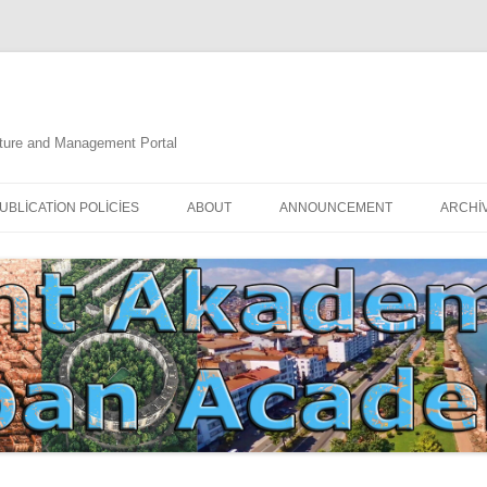
ulture and Management Portal
İçeriğe
atla
UBLICATION POLICIES
ABOUT
ANNOUNCEMENT
ARCHI
DOCUMENTATION
EDITORIAL BOARD
ETIK KURUL | ETHICAL BOARDS
YAZIM KURALLARI
SÜREÇ REHBERI | PROCESS
İNDEKSLER
GUIDE
JOURNAL HISTORY | DERGI
TARIHÇESI
ETIK İLKELER | ETHICAL RULES