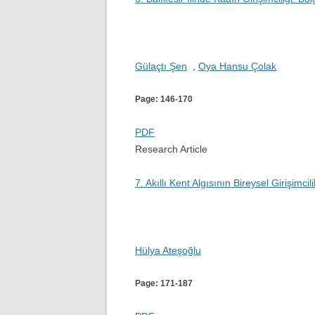
Gülaçtı Şen
,
Oya Hansu Çolak
Page: 146-170
PDF
Research Article
7. Akıllı Kent Algısının Bireysel Girişimcil
Hülya Ateşoğlu
Page: 171-187