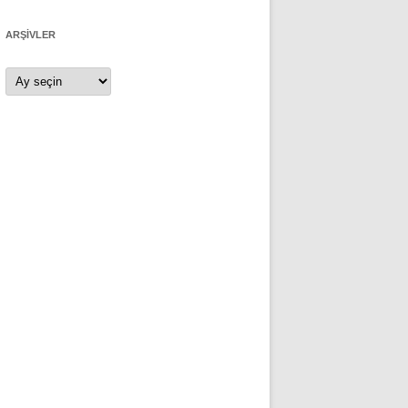
ARŞIVLER
Arşivler