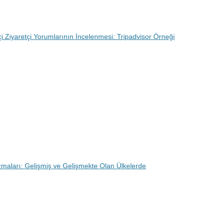
çi Ziyaretçi Yorumlarının İncelenmesi: Tripadvisor Örneği
aları: Gelişmiş ve Gelişmekte Olan Ülkelerde