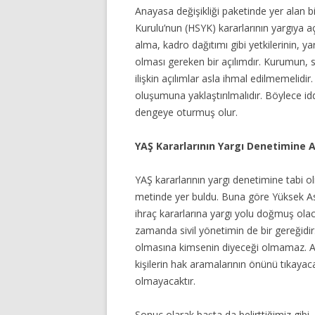
Anayasa değişikliği paketinde yer alan 
Kurulu’nun (HSYK) kararlarının yargıya aç
alma, kadro dağıtımı gibi yetkilerinin,
olması gereken bir açılımdır. Kurumun, s
ilişkin açılımlar asla ihmal edilmemeli
oluşumuna yaklaştırılmalıdır. Böylece i
dengeye oturmuş olur.
YAŞ Kararlarının Yargı Denetimine A
YAŞ kararlarının yargı denetimine tabi ol
metinde yer buldu. Buna göre Yüksek Ask
ihraç kararlarına yargı yolu doğmuş olac
zamanda sivil yönetimin de bir gereğidir
olmasına kimsenin diyeceği olmamaz. Ama 
kişilerin hak aramalarının önünü tıkaya
olmayacaktır.
Sonuç olarak başta da belirttiğimiz gibi