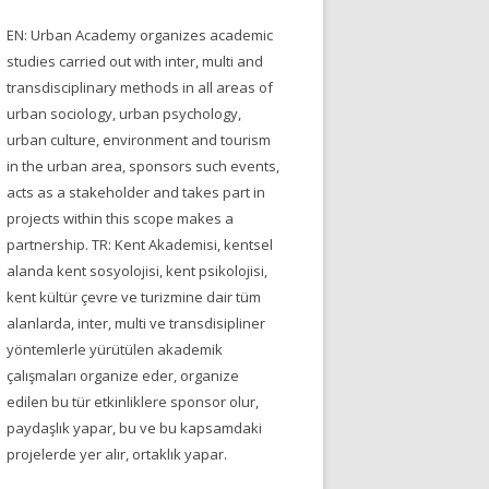
EN: Urban Academy organizes academic
studies carried out with inter, multi and
transdisciplinary methods in all areas of
urban sociology, urban psychology,
urban culture, environment and tourism
in the urban area, sponsors such events,
acts as a stakeholder and takes part in
projects within this scope makes a
partnership. TR: Kent Akademisi, kentsel
alanda kent sosyolojisi, kent psikolojisi,
kent kültür çevre ve turizmine dair tüm
alanlarda, inter, multi ve transdisipliner
yöntemlerle yürütülen akademik
çalışmaları organize eder, organize
edilen bu tür etkinliklere sponsor olur,
paydaşlık yapar, bu ve bu kapsamdaki
projelerde yer alır, ortaklık yapar.