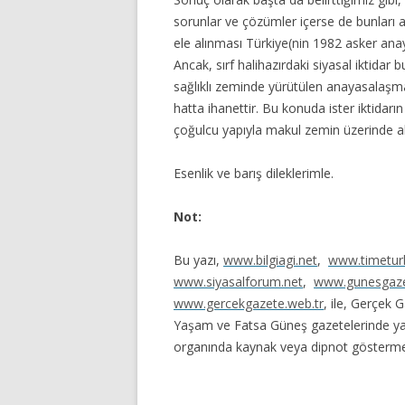
sorunlar ve çözümler içerse de bunları
ele alınması Türkiye(nin 1982 asker ana
Ancak, sırf halihazırdaki siyasal iktidar
sağlıklı zeminde yürütülen anayasalaşm
hatta ihanettir. Bu konuda ister iktidarın
çoğulcu yapıyla makul zemin üzerinde akl
Esenlik ve barış dileklerimle.
Not:
Bu yazı,
www.bilgiagi.net
,
www.timetur
www.siyasalforum.net
,
www.gunesgaze
www.gercekgazete.web.tr
, ile, Gerçek
Yaşam ve Fatsa Güneş gazetelerinde yayı
organında kaynak veya dipnot gösterme