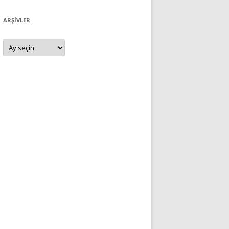
ARŞIVLER
Arşivler