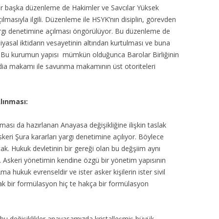
bir başka düzenleme de Hakimler ve Savcılar Yüksek
ılmasıyla ilgili. Düzenleme ile HSYK’nın disiplin, görevden
 yargı denetimine açılması öngörülüyor. Bu düzenleme de
iyasal iktidarın vesayetinin altından kurtulması ve buna
dir. Bu kurumun yapısı mümkün olduğunca Barolar Birliğinin
ddia makamı ile savunma makamının üst otoriteleri
lınması:
ması da hazırlanan Anayasa değişikliğine ilişkin taslak
eri Şura kararları yargı denetimine açılıyor. Böylece
ak. Hukuk devletinin bir gereği olan bu değşiim aynı
. Askeri yönetimin kendine özgü bir yönetim yapısının
hukuk evrenseldir ve ister asker kişilerin ister sivil
cak bir formülasyon hiç te hakça bir formülasyon
, bu değişiklikler anayasamızda kristalleşmiş büyük