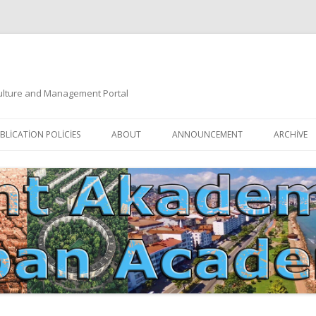
 Culture and Management Portal
İçeriğe
atla
BLICATION POLICIES
ABOUT
ANNOUNCEMENT
ARCHIVE
DOCUMENTATION
EDITORIAL BOARD
ETIK KURUL | ETHICAL BOARDS
YAZIM KURALLARI
SÜREÇ REHBERI | PROCESS GUIDE
İNDEKSLER
JOURNAL HISTORY | DERGI
TIK İLKELER | ETHICAL RULES
TARIHÇESI