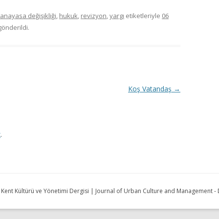
anayasa değişikliği
,
hukuk
,
revizyon
,
yargı
etiketleriyle
06
önderildi.
Koş Vatandaş
→
z
.
| Kent Kültürü ve Yönetimi Dergisi | Journal of Urban Culture and Management