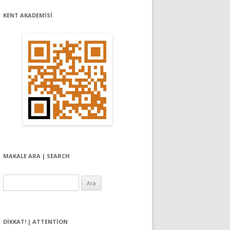
KENT AKADEMİSİ
MAKALE ARA | SEARCH
Arama:
DIKKAT! | ATTENTION