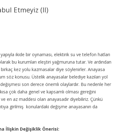
MISYON | MISSION
ul Etmeyiz (II)
LOGO & EXPANSION
JOURNAL TAG
E-POSTA OKUMA | USER MAIL
lt yapıyla ikide bir oynaması, elektirik su ve telefon hatları
 olarak bu kurumları eleştiri yağmuruna tutar. Ve ardından
İLETIŞIM | CONTACT US
l birkaç kez yolu kazmasalar diye söylenirler. Anayasa
um söz konusu. Üstelik anayasalar belediye kazıları yol
PUBLICATION GROUP
n değişmesi son derece önemli olaylardır. Bu nedenle her
ısa çok daha genel ve kapsamlı olması gereğini
REKLAM TARIFESI |
 ve en az maddesi olan anayasadır diyebiliriz. Çünkü
ADVERTISEMENT FEE
ıntıya girilmiş konulardaki değişme anayasanın da
 İlişkin Değişiklik Önerisi: