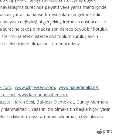
 anayaslaşma sürecinde palyatif veya yama mantı içinde
yasası yaftasına hapsedilmesi anlamına gelmektedir.
 bu anayasa değişikliğini gerçekleştiremesin düşüncesi ile
a sürecine takoz olmak ta son derece büyük bir kötülük,
 ister muhalefetin isterse sivil toplum kuruluşlarının
-ı selim içinde olmalarını temenni ederiz.
k.com
,
www.bilgievreni.com
,
www.haberanaliz.net
tesi.net
,
www.kamudanhaber.com
 Gazete, Halkın Sesi, Balıkesir Demokrat, Güney Marmara
nlanmaktadır. Yazarın izni olmaksızın başka hiçbir yayın
ksizin kısmen veya tamamen alınamaz, çoğaltılamaz.
print