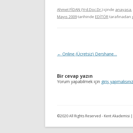
Ahmet FİDAN (Yrd.Doç.Dr.)
içinde
anayasa
,
Mayıs 2009
tarihinde
EDİTÖR
tarafınadan g
Y
←
Online (Ücretsiz) Dershane…
a
z
Bir cevap yazın
ı
Yorum yapabilmek için
giriş yapmalısını
d
o
l
a
©2020 All Rights Reserved - Kent Akademisi 
ş
ı