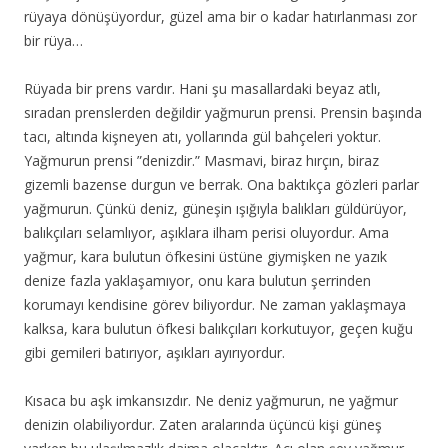
rüyaya dönüşüyordur, güzel ama bir o kadar hatırlanması zor
bir rüya…
Rüyada bir prens vardır. Hani şu masallardaki beyaz atlı,
sıradan prenslerden değildir yağmurun prensi. Prensin başında
tacı, altında kişneyen atı, yollarında gül bahçeleri yoktur.
Yağmurun prensi ”denizdir.” Masmavi, biraz hırçın, biraz
gizemli bazense durgun ve berrak. Ona baktıkça gözleri parlar
yağmurun. Çünkü deniz, güneşin ışığıyla balıkları güldürüyor,
balıkçıları selamlıyor, aşıklara ilham perisi oluyordur. Ama
yağmur, kara bulutun öfkesini üstüne giymişken ne yazık
denize fazla yaklaşamıyor, onu kara bulutun şerrinden
korumayı kendisine görev biliyordur. Ne zaman yaklaşmaya
kalksa, kara bulutun öfkesi balıkçıları korkutuyor, geçen kuğu
gibi gemileri batırıyor, aşıkları ayırıyordur.
Kısaca bu aşk imkansızdır. Ne deniz yağmurun, ne yağmur
denizin olabiliyordur. Zaten aralarında üçüncü kişi güneş