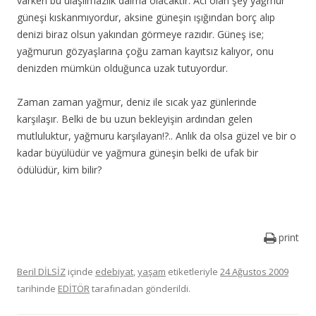
varken bu ulaşılmazlık daima olacaktır. Acı olan şey yağmur
güneşi kıskanmıyordur, aksine güneşin ışığından borç alıp
denizi biraz olsun yakından görmeye razıdır. Güneş ise;
yağmurun gözyaşlarına çoğu zaman kayıtsız kalıyor, onu
denizden mümkün olduğunca uzak tutuyordur.
Zaman zaman yağmur, deniz ile sıcak yaz günlerinde
karşılaşır. Belki de bu uzun bekleyişin ardından gelen
mutluluktur, yağmuru karşılayan!?.. Anlık da olsa güzel ve bir o
kadar büyülüdür ve yağmura güneşin belki de ufak bir
ödülüdür, kim bilir?
print
Beril DİLSİZ
içinde
edebiyat
,
yaşam
etiketleriyle
24 Ağustos 2009
tarihinde
EDİTÖR
tarafınadan gönderildi.