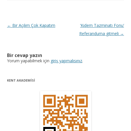
Y
←
Bir Açılım Çok Kapatım
‘Kıdem Tazminatı Fonu’
a
Referanduma gitmeli
→
z
ı
Bir cevap yazın
d
Yorum yapabilmek için
giriş yapmalısınız
.
o
l
KENT AKADEMİSİ
a
ş
ı
m
ı