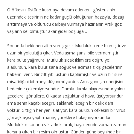
O öfkesini üstüne kusmaya devam ederken, gösterisinin
üzerindeki tesirinin ne kadar güçlü olduğunun hazzıyla, dozajı
arttırmaya ve öldürücü darbeyi vurmaya hazırlanır. Artık göz
yaşların sel olmuştur akar gider boşluğa…
Sonunda beklenen altın vuruş gelir. Mutluluk trene binmiştir ve
uzun bir yolculuğa çıkar. Vedalaşma şansı bile vermemiştir
kara bulut yağmura. Mutluluk sıcak iklimlere doğru yol
aladursun, kara bulut sana soğuk ve acımasız kış gecelerinin
haberini verir. Bir zift gibi üstünü kaplamıştır ve uzun bir süre
misafirliğini bitirmeyi düşünmüyordur. Artık güneşin enerjisini
bedenine çekemiyorsundur. Damla damla akıyorsundur yalnız
gecelere, gönüllere. O kadar soğuktur ki hava, üşüyorsundur
ama senin kaçabileceğin, saklanabileceğin bir delik dahi
yoktur. Gittiğin her yeri ıslatıyor, kara bulutun öfkesini bir virüs
gibi aşk aşısı yaptırmamış yüreklere bulaştırıyorsundur.
Mutluluk o kadar uzaktadır ki artık, hayallerinde zaman zaman
karşına çıkan bir resim olmuştur. Günden güne beyninde bir