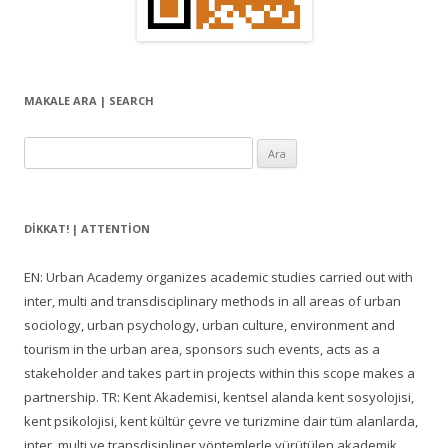
MAKALE ARA | SEARCH
Arama:
DIKKAT! | ATTENTION
EN: Urban Academy organizes academic studies carried out with
inter, multi and transdisciplinary methods in all areas of urban
sociology, urban psychology, urban culture, environment and
tourism in the urban area, sponsors such events, acts as a
stakeholder and takes part in projects within this scope makes a
partnership. TR: Kent Akademisi, kentsel alanda kent sosyolojisi,
kent psikolojisi, kent kültür çevre ve turizmine dair tüm alanlarda,
inter, multi ve transdisipliner yöntemlerle yürütülen akademik