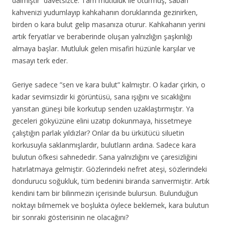
dalmıştır davetsizce. Tam mutluluk ile oturmuş, sabah
kahvenizi yudumlayıp kahkahanın doruklarında gezinirken,
birden o kara bulut gelip masanıza oturur.
Kahkahanın yerini
artık feryatlar ve beraberinde oluşan yalnızlığın şaşkınlığı
almaya başlar. Mutluluk gelen misafiri hüzünle karşılar ve
masayı terk eder.
Geriye sadece ”sen ve kara bulut” kalmıştır. O kadar çirkin, o
kadar sevimsizdir ki görüntüsü, sana ışığını ve sıcaklığını
yansıtan güneşi bile korkutup senden uzaklaştırmıştır. Ya
geceleri gökyüzüne elini uzatıp dokunmaya, hissetmeye
çalıştığın parlak yıldızlar? Onlar da bu ürkütücü siluetin
korkusuyla saklanmışlardır, bulutların ardına. Sadece kara
bulutun öfkesi sahnededir. Sana yalnızlığını ve çaresizliğini
hatırlatmaya gelmiştir. Gözlerindeki nefret ateşi, sözlerindeki
dondurucu soğukluk, tüm bedenini biranda sarıvermiştir. Artık
kendini tam bir bilinmezin içerisinde bulursun. Bulunduğun
noktayı bilmemek ve boşlukta öylece beklemek, kara bulutun
bir sonraki gösterisinin ne olacağını?