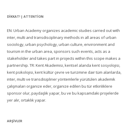
DIKKAT! | ATTENTION
EN: Urban Academy organizes academic studies carried out with
inter, multi and transdisciplinary methods in all areas of urban
sociology, urban psychology, urban culture, environment and
tourism in the urban area, sponsors such events, acts as a
stakeholder and takes part in projects within this scope makes a
partnership. TR: Kent Akademisi, kentsel alanda kent sosyolojisi,
kent psikolojisi, kent kültür çevre ve turizmine dair tüm alanlarda,
inter, multi ve transdisipliner yöntemlerle yürütülen akademik
çalışmaları organize eder, organize edilen bu tür etkinliklere
sponsor olur, paydaşlık yapar, bu ve bu kapsamdaki projelerde
yer alır, ortaklık yapar.
ARŞIVLER