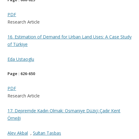
PDF
Research Article
16. Estimation of Demand for Urban Land Uses: A Case Study
of Türkiye
Eda Ustaoglu
Page : 626-650
PDF
Research Article
17. Depremde Kadın Olmak: Osmaniye Düziçi Çadır Kent
Örneği
Alev Akbal
,
Sultan Taşbaş