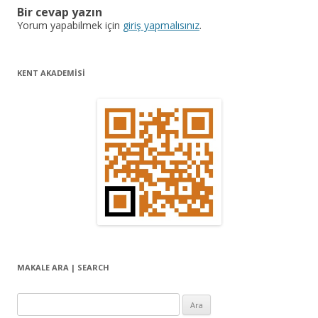
Bir cevap yazın
o
Yorum yapabilmek için
giriş yapmalısınız
.
l
a
KENT AKADEMİSİ
ş
ı
m
ı
MAKALE ARA | SEARCH
Arama: