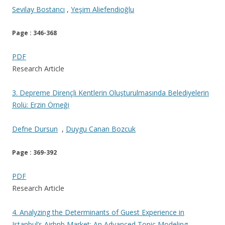
Sevilay Bostancı
,
Yeşim Aliefendioğlu
Page : 346-368
PDF
Research Article
3. Depreme Dirençli Kentlerin Oluşturulmasında Belediyelerin
Rolü: Erzin Örneği
Defne Dursun
,
Duygu Canan Bozcuk
Page : 369-392
PDF
Research Article
4. Analyzing the Determinants of Guest Experience in
Istanbul’s Airbnb Market: An Advanced Topic Modeling