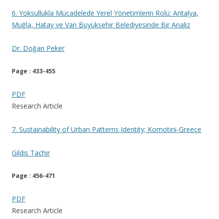
6. Yoksullukla Mücadelede Yerel Yönetimlerin Rolü: Antalya,
Muğla, Hatay ve Van Büyükşehir Belediyesinde Bir Analiz
Dr. Doğan Peker
Page : 433-455
PDF
Research Article
7. Sustainability of Urban Patterns Identity; Komotini-Greece
Gildis Tachir
Page : 456-471
PDF
Research Article