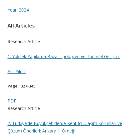
Year: 2024
All Articles
Research Article
1. Yüksek Yapılarda Baza Tipolojileri ve Tarihsel Gelişimi
Asli Yıldız
Page : 327-345
PDF
Research Article
2. Türkiye’de Büyükşehirlerde Kent İçi Ulaşım Sorunları ve
Çözüm Önerileri: Ankara İli Örneği