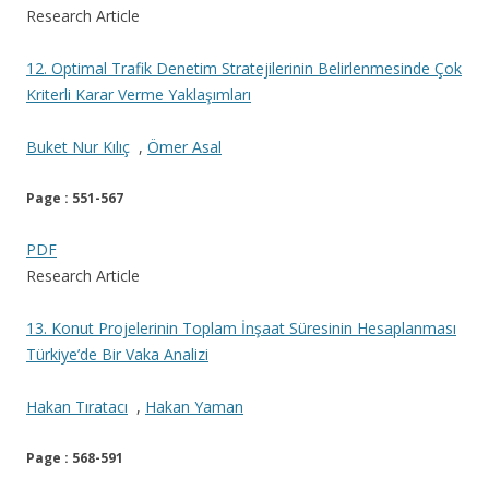
Research Article
12. Optimal Trafik Denetim Stratejilerinin Belirlenmesinde Çok
Kriterli Karar Verme Yaklaşımları
Buket Nur Kılıç
,
Ömer Asal
Page : 551-567
PDF
Research Article
13. Konut Projelerinin Toplam İnşaat Süresinin Hesaplanması
Türkiye’de Bir Vaka Analizi
Hakan Tıratacı
,
Hakan Yaman
Page : 568-591