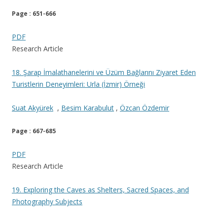
Page : 651-666
PDF
Research Article
18. Şarap İmalathanelerini ve Üzüm Bağlarını Ziyaret Eden
Turistlerin Deneyimleri: Urla (İzmir) Örneği
Suat Akyürek
,
Besim Karabulut
,
Özcan Özdemir
Page : 667-685
PDF
Research Article
19. Exploring the Caves as Shelters, Sacred Spaces, and
Photography Subjects