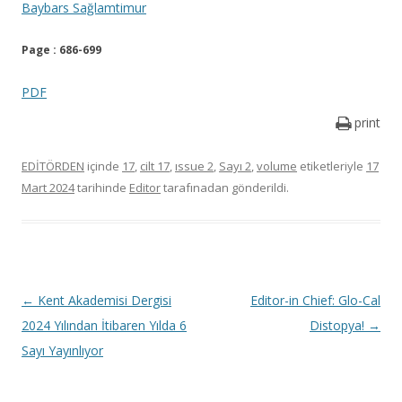
Baybars Sağlamtimur
Page : 686-699
PDF
print
EDİTÖRDEN
içinde
17
,
cilt 17
,
ıssue 2
,
Sayı 2
,
volume
etiketleriyle
17
Mart 2024
tarihinde
Editor
tarafınadan gönderildi.
Y
←
Kent Akademisi Dergisi
Editor-in Chief: Glo-Cal
a
2024 Yılından İtibaren Yılda 6
Distopya!
→
z
Sayı Yayınlıyor
ı
d