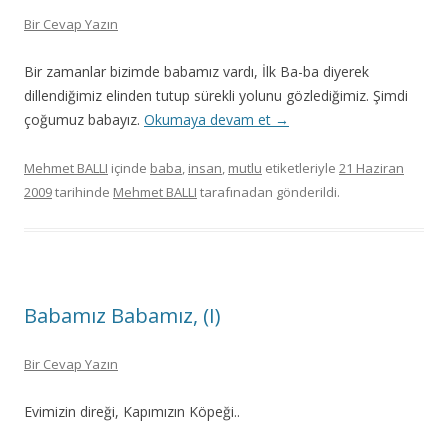
Bir Cevap Yazın
Bir zamanlar bizimde babamız vardı, İlk Ba-ba diyerek
dillendiğimiz elinden tutup sürekli yolunu gözlediğimiz. Şimdi
çoğumuz babayız.
Okumaya devam et
→
Mehmet BALLI
içinde
baba
,
insan
,
mutlu
etiketleriyle
21 Haziran
2009
tarihinde
Mehmet BALLI
tarafınadan gönderildi.
Babamız Babamız, (I)
Bir Cevap Yazın
Evimizin direği, Kapımızın Köpeği..