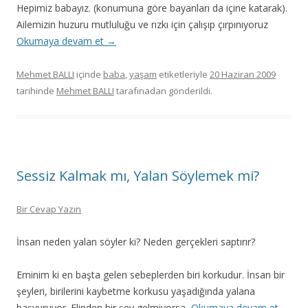
Hepimiz babayız. (konumuna göre bayanları da içine katarak).
Ailemizin huzuru mutluluğu ve rızkı için çalışıp çırpınıyoruz
Okumaya devam et
→
Mehmet BALLI
içinde
baba
,
yaşam
etiketleriyle
20 Haziran 2009
tarihinde
Mehmet BALLI
tarafınadan gönderildi.
Sessiz Kalmak mı, Yalan Söylemek mi?
Bir Cevap Yazın
İnsan neden yalan söyler ki? Neden gerçekleri saptırır?
Eminim ki en başta gelen sebeplerden biri korkudur. İnsan bir
şeyleri, birilerini kaybetme korkusu yaşadığında yalana
başvuruyor. Elinden bir şey gelmiyorsa,
Okumaya devam et
→