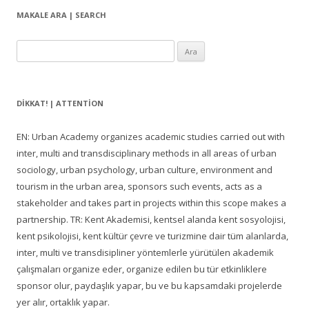
MAKALE ARA | SEARCH
Arama:
DIKKAT! | ATTENTION
EN: Urban Academy organizes academic studies carried out with
inter, multi and transdisciplinary methods in all areas of urban
sociology, urban psychology, urban culture, environment and
tourism in the urban area, sponsors such events, acts as a
stakeholder and takes part in projects within this scope makes a
partnership. TR: Kent Akademisi, kentsel alanda kent sosyolojisi,
kent psikolojisi, kent kültür çevre ve turizmine dair tüm alanlarda,
inter, multi ve transdisipliner yöntemlerle yürütülen akademik
çalışmaları organize eder, organize edilen bu tür etkinliklere
sponsor olur, paydaşlık yapar, bu ve bu kapsamdaki projelerde
yer alır, ortaklık yapar.