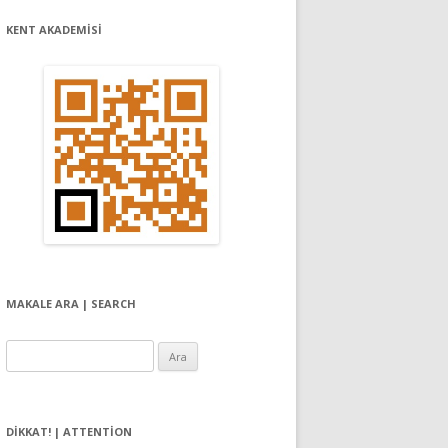
KENT AKADEMİSİ
MAKALE ARA | SEARCH
Arama:
DIKKAT! | ATTENTION