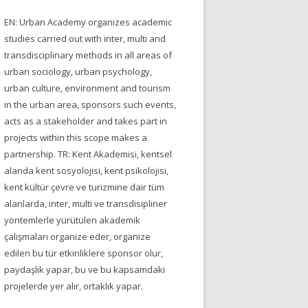
EN: Urban Academy organizes academic
studies carried out with inter, multi and
transdisciplinary methods in all areas of
urban sociology, urban psychology,
urban culture, environment and tourism
in the urban area, sponsors such events,
acts as a stakeholder and takes part in
projects within this scope makes a
partnership. TR: Kent Akademisi, kentsel
alanda kent sosyolojisi, kent psikolojisi,
kent kültür çevre ve turizmine dair tüm
alanlarda, inter, multi ve transdisipliner
yöntemlerle yürütülen akademik
çalışmaları organize eder, organize
edilen bu tür etkinliklere sponsor olur,
paydaşlık yapar, bu ve bu kapsamdaki
projelerde yer alır, ortaklık yapar.