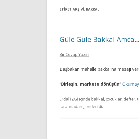
ETIKET ARŞIVI:
BAKKAL
Güle Güle Bakkal Amca
Bir Cevap Yazın
Başbakan mahalle bakkalına mesajı verd
“
Birleşin, markete dönüşün
”
Okumay
Erdal İZGİ
içinde
bakkal
,
çocuklar
,
defter
,
t
tarafınadan gönderildi.