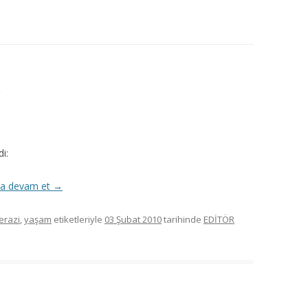
MISYON | MISSION
LOGO & EXPANSION
JOURNAL TAG
…
E-POSTA OKUMA | USER MAIL
İLETIŞIM | CONTACT US
i:
PUBLICATION GROUP
a devam et
→
REKLAM TARIFESI |
erazi
,
yaşam
etiketleriyle
03 Şubat 2010
tarihinde
EDİTÖR
ADVERTISEMENT FEE