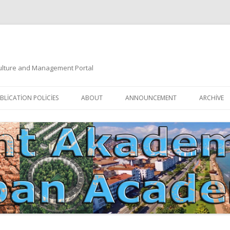
 Culture and Management Portal
İçeriğe
atla
BLICATION POLICIES
ABOUT
ANNOUNCEMENT
ARCHIVE
DOCUMENTATION
EDITORIAL BOARD
ETIK KURUL | ETHICAL BOARDS
YAZIM KURALLARI
SÜREÇ REHBERI | PROCESS GUIDE
İNDEKSLER
JOURNAL HISTORY | DERGI
TIK İLKELER | ETHICAL RULES
TARIHÇESI