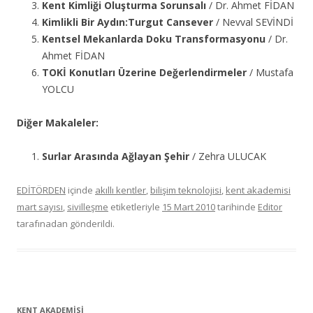
Kent Kimliği Oluşturma Sorunsalı
/ Dr. Ahmet FİDAN
Kimlikli Bir Aydın:Turgut Cansever
/ Nevval SEVİNDİ
Kentsel Mekanlarda Doku Transformasyonu
/ Dr.
Ahmet FİDAN
TOKİ Konutları Üzerine Değerlendirmeler
/ Mustafa
YOLCU
Diğer Makaleler:
Surlar Arasında Ağlayan Şehir
/ Zehra ULUCAK
EDİTÖRDEN
içinde
akıllı kentler
,
bilişim teknolojisi
,
kent akademisi
mart sayısı
,
sivilleşme
etiketleriyle
15 Mart 2010
tarihinde
Editor
tarafınadan gönderildi.
KENT AKADEMİSİ