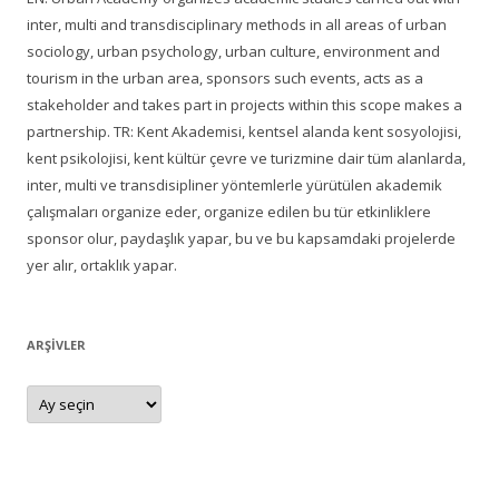
inter, multi and transdisciplinary methods in all areas of urban
sociology, urban psychology, urban culture, environment and
tourism in the urban area, sponsors such events, acts as a
stakeholder and takes part in projects within this scope makes a
partnership. TR: Kent Akademisi, kentsel alanda kent sosyolojisi,
kent psikolojisi, kent kültür çevre ve turizmine dair tüm alanlarda,
inter, multi ve transdisipliner yöntemlerle yürütülen akademik
çalışmaları organize eder, organize edilen bu tür etkinliklere
sponsor olur, paydaşlık yapar, bu ve bu kapsamdaki projelerde
yer alır, ortaklık yapar.
ARŞIVLER
Arşivler