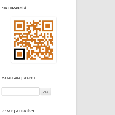
KENT AKADEMİSİ
MAKALE ARA | SEARCH
Arama:
DIKKAT! | ATTENTION