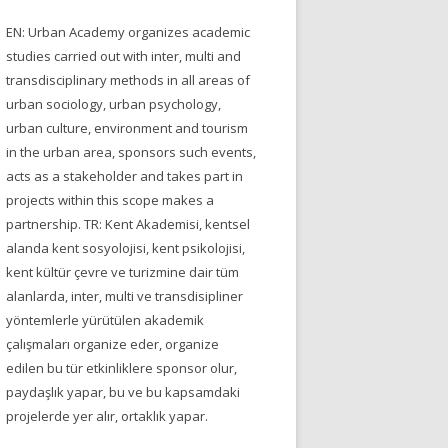
EN: Urban Academy organizes academic
studies carried out with inter, multi and
transdisciplinary methods in all areas of
urban sociology, urban psychology,
urban culture, environment and tourism
in the urban area, sponsors such events,
acts as a stakeholder and takes part in
projects within this scope makes a
partnership. TR: Kent Akademisi, kentsel
alanda kent sosyolojisi, kent psikolojisi,
kent kültür çevre ve turizmine dair tüm
alanlarda, inter, multi ve transdisipliner
yöntemlerle yürütülen akademik
çalışmaları organize eder, organize
edilen bu tür etkinliklere sponsor olur,
paydaşlık yapar, bu ve bu kapsamdaki
projelerde yer alır, ortaklık yapar.