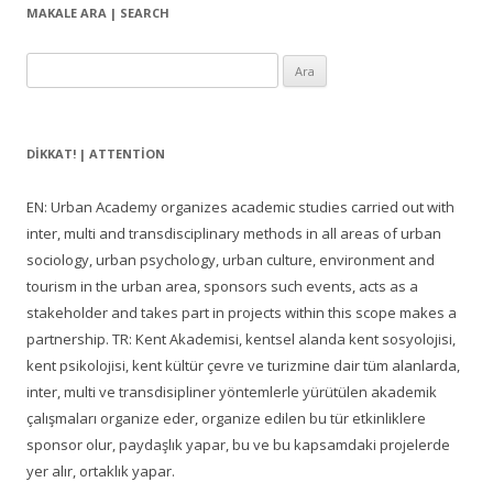
MAKALE ARA | SEARCH
Arama:
DIKKAT! | ATTENTION
EN: Urban Academy organizes academic studies carried out with
inter, multi and transdisciplinary methods in all areas of urban
sociology, urban psychology, urban culture, environment and
tourism in the urban area, sponsors such events, acts as a
stakeholder and takes part in projects within this scope makes a
partnership. TR: Kent Akademisi, kentsel alanda kent sosyolojisi,
kent psikolojisi, kent kültür çevre ve turizmine dair tüm alanlarda,
inter, multi ve transdisipliner yöntemlerle yürütülen akademik
çalışmaları organize eder, organize edilen bu tür etkinliklere
sponsor olur, paydaşlık yapar, bu ve bu kapsamdaki projelerde
yer alır, ortaklık yapar.