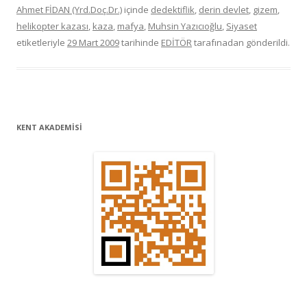
Ahmet FİDAN (Yrd.Doç.Dr.)
içinde
dedektiflik
,
derin devlet
,
gizem
,
helikopter kazası
,
kaza
,
mafya
,
Muhsin Yazıcıoğlu
,
Siyaset
etiketleriyle
29 Mart 2009
tarihinde
EDİTÖR
tarafınadan gönderildi.
KENT AKADEMİSİ