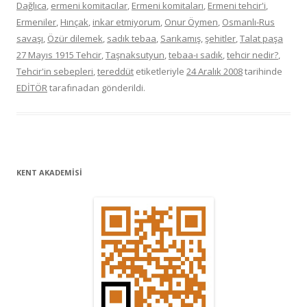
Dağlıca
,
ermeni komitacılar
,
Ermeni komitaları
,
Ermeni tehcir'i
,
Ermeniler
,
Hınçak
,
inkar etmiyorum
,
Onur Öymen
,
Osmanlı-Rus
savaşı
,
Özür dilemek
,
sadık tebaa
,
Sarıkamış
,
şehitler
,
Talat paşa
27 Mayıs 1915 Tehcir
,
Taşnaksutyun
,
tebaa-ı sadık
,
tehcir nedir?
,
Tehcir'in sebepleri
,
tereddüt
etiketleriyle
24 Aralık 2008
tarihinde
EDİTÖR
tarafınadan gönderildi.
KENT AKADEMİSİ