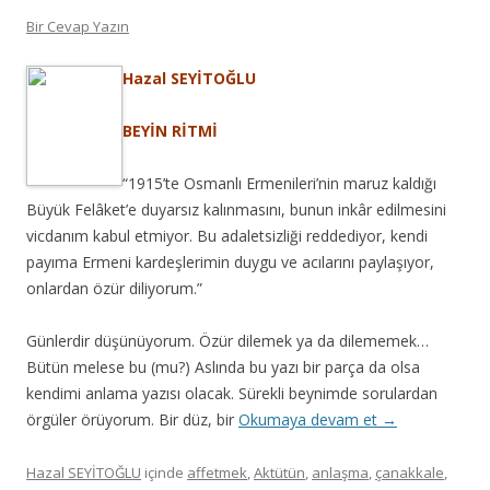
Bir Cevap Yazın
Hazal SEYİTOĞLU
BEYİN RİTMİ
“1915’te Osmanlı Ermenileri’nin maruz kaldığı
Büyük Felâket’e duyarsız kalınmasını, bunun inkâr edilmesini
vicdanım kabul etmiyor. Bu adaletsizliği reddediyor, kendi
payıma Ermeni kardeşlerimin duygu ve acılarını paylaşıyor,
onlardan özür diliyorum.”
Günlerdir düşünüyorum. Özür dilemek ya da dilememek…
Bütün melese bu (mu?) Aslında bu yazı bir parça da olsa
kendimi anlama yazısı olacak. Sürekli beynimde sorulardan
örgüler örüyorum. Bir düz, bir
Okumaya devam et
→
Hazal SEYİTOĞLU
içinde
affetmek
,
Aktütün
,
anlaşma
,
çanakkale
,