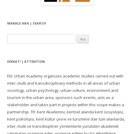
MAKALE ARA | SEARCH
Arama:
DIKKAT! | ATTENTION
EN: Urban Academy organizes academic studies carried out with
inter, multi and transdisciplinary methods in all areas of urban
sociology, urban psychology, urban culture, environment and
tourism in the urban area, sponsors such events, acts as a
stakeholder and takes part in projects within this scope makes a
partnership. TR: Kent Akademisi, kentsel alanda kent sosyolojisi,
kent psikolojisi, kent kültür çevre ve turizmine dair tüm alanlarda,
inter, multi ve transdisipliner yöntemlerle yürütülen akademik
çalışmaları organize eder, organize edilen bu tür etkinliklere