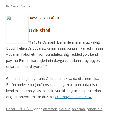
Bir Cevap Yazın
Hazal SEYİTOĞLU
BEYİN RİTMİ
“1915’te Osmanlı Ermenileri’nin maruz kaldığı
Büyük Felâket’e duyarsız kalınmasını, bunun inkâr edilmesini
vicdanım kabul etmiyor. Bu adaletsizliği reddediyor, kendi
payıma Ermeni kardeşlerimin duygu ve acılarını paylaşıyor,
onlardan özür diliyorum.”
Günlerdir düşünüyorum. Özür dilemek ya da dilememek…
Bütün melese bu (mu?) Aslında bu yazı bir parça da olsa
kendimi anlama yazısı olacak. Sürekli beynimde sorulardan
örgüler örüyorum. Bir düz, bir
Okumaya devam et
→
Hazal SEYİTOĞLU
içinde
affetmek
,
Aktütün
,
anlaşma
,
çanakkale
,