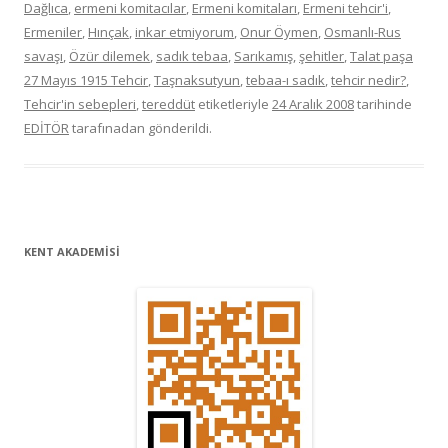
Dağlıca
,
ermeni komitacılar
,
Ermeni komitaları
,
Ermeni tehcir'i
,
Ermeniler
,
Hınçak
,
inkar etmiyorum
,
Onur Öymen
,
Osmanlı-Rus
savaşı
,
Özür dilemek
,
sadık tebaa
,
Sarıkamış
,
şehitler
,
Talat paşa
27 Mayıs 1915 Tehcir
,
Taşnaksutyun
,
tebaa-ı sadık
,
tehcir nedir?
,
Tehcir'in sebepleri
,
tereddüt
etiketleriyle
24 Aralık 2008
tarihinde
EDİTÖR
tarafınadan gönderildi.
KENT AKADEMİSİ