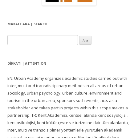
MAKALE ARA | SEARCH
Arama:
DIKKAT! | ATTENTION
EN: Urban Academy organizes academic studies carried out with
inter, multi and transdisciplinary methods in all areas of urban
sociology, urban psychology, urban culture, environment and
tourism in the urban area, sponsors such events, acts as a
stakeholder and takes part in projects within this scope makes a
partnership. TR: Kent Akademisi, kentsel alanda kent sosyolojisi,
kent psikolojisi, kent kültür çevre ve turizmine dair tüm alanlarda,
inter, multi ve transdisipliner yöntemlerle yürütülen akademik
çalışmaları organize eder, organize edilen bu tür etkinliklere