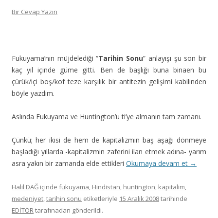
Bir Cevap Yazın
Fukuyama’nın müjdelediği “
Tarihin Sonu
” anlayışı şu son bir
kaç yıl içinde güme gitti. Ben de başlığı buna binaen bu
çürük/içi boş/kof teze karşılık bir antitezin gelişimi kabilinden
böyle yazdım.
Aslında Fukuyama ve Huntington’u ti’ye almanın tam zamanı.
Çünkü; her ikisi de hem de kapitalizmin baş aşağı dönmeye
başladığı yıllarda -kapitalizmin zaferini ilan etmek adına- yarım
asra yakın bir zamanda elde ettikleri
Okumaya devam et
→
Halil DAĞ
içinde
fukuyama
,
Hindistan
,
huntington
,
kapitalim
,
medeniyet
,
tarihin sonu
etiketleriyle
15 Aralık 2008
tarihinde
EDİTÖR
tarafınadan gönderildi.