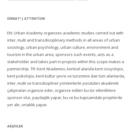
DIKKAT! | ATTENTION
EN: Urban Academy organizes academic studies carried out with
inter, multi and transdisciplinary methods in all areas of urban
sociology, urban psychology, urban culture, environment and
tourism in the urban area, sponsors such events, acts as a
stakeholder and takes part in projects within this scope makes a
partnership. TR: Kent Akademisi, kentsel alanda kent sosyolojisi,
kent psikolojisi, kent kültür çevre ve turizmine dair tüm alanlarda,
inter, multi ve transdisipliner yöntemlerle yürütülen akademik
çalışmaları organize eder, organize edilen bu tür etkinliklere
sponsor olur, paydaşlık yapar, bu ve bu kapsamdaki projelerde
yer alır, ortaklık yapar.
ARŞIVLER