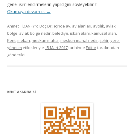
genel isimlendirmelerin yapıldığını söyleyebiliriz.
Okumaya devam et
→
Ahmet FİDAN (Yrd.Doç.Dr.)
içinde
av
,
av alanları
,
avcılık
,
avlak
bölge
,
avlak bölge nedir
,
belediye
,
iskan alanı
,
kamusal alan
,
Kent
,
mekan
,
meskun mahal
,
meskun mahal nedir
,
şehir
,
yerel
yönetim
etiketleriyle
15 Mart 2017
tarihinde
Editor
tarafınadan
gönderildi.
KENT AKADEMİSİ