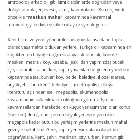
antropoloji arkeoloji gibi kimi disiplinlerde doğrudan veya
dolaylı olarak çerçevesi çizilmiş kavramlardır. Bu çerçevede
öncelikle
“meskun mahal”
kapsamında kavramsal
terminolojiyi en kısa şekilde ortaya koymak gerek.
Kent bilimi ve yerel yönetimler anlamında insanların toplu
olarak yaşamakta oldukları yerlere, Türkçe dili kapsamında en
küçükten en büyüğe doğru sıralayacak olursak, konut /
mesken, mezra / köy, kasaba, (eski idari yapımızda) bucak,
ilçe, il olarak sıralanırken, toplu yaşanılan bölgelerin yönetimi
kapsamında ise, bunları köy, belde, belediye, il özel idaresi,
büyükşehir (ana kent) belediyesi, (metropolis), dünya
literatürü açısından ise, megapolis, ekümenopolis
kavramlarının kullanılmakta olduğunu görürüz. İşte bu
kavramsallardan hareketle, en küçük yerleşim yeri olan konut
(mesken) den (şu an için) en büyük yerleşim yeri olan
megapole kadar bütün bu yerleşim yerlerine meskun mahal
gözüyle bakabiliriz. Geniş toplu yerleşim alanı olarak bu
coğrafyalara, kent, şehir, medinah, city, urban, komün gibi