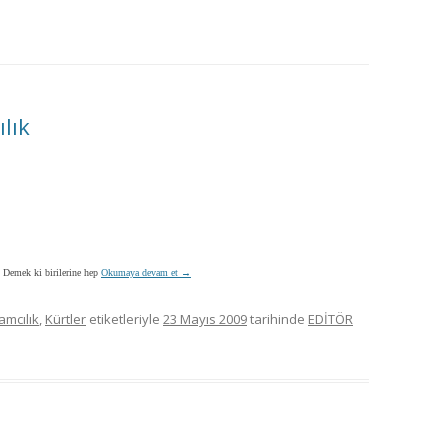
MISYON | MISSION
LOGO & EXPANSION
JOURNAL TAG
lık
E-POSTA OKUMA | USER MAIL
İLETIŞIM | CONTACT US
PUBLICATION GROUP
. Demek ki birilerine hep
Okumaya devam et
→
REKLAM TARIFESI |
lamcılık
,
Kürtler
etiketleriyle
23 Mayıs 2009
tarihinde
EDİTÖR
ADVERTISEMENT FEE