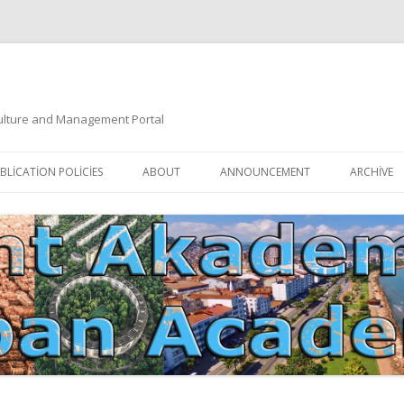
 Culture and Management Portal
İçeriğe
atla
BLICATION POLICIES
ABOUT
ANNOUNCEMENT
ARCHIVE
DOCUMENTATION
EDITORIAL BOARD
ETIK KURUL | ETHICAL BOARDS
YAZIM KURALLARI
SÜREÇ REHBERI | PROCESS GUIDE
İNDEKSLER
JOURNAL HISTORY | DERGI
TIK İLKELER | ETHICAL RULES
TARIHÇESI