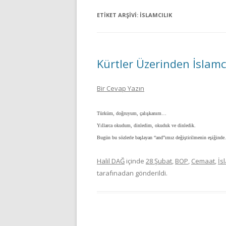
ETIKET ARŞIVI:
İSLAMCILIK
Kürtler Üzerinden İslamcı
Bir Cevap Yazın
Türküm, doğruyum, çalışkanım…
Yıllarca okudum, dinledim, okuduk ve dinledik.
Bugün bu sözlerle başlayan “and”ımız değiştirilmenin eşiğinde
Halil DAĞ
içinde
28 Şubat
,
BOP
,
Cemaat
,
İs
tarafınadan gönderildi.