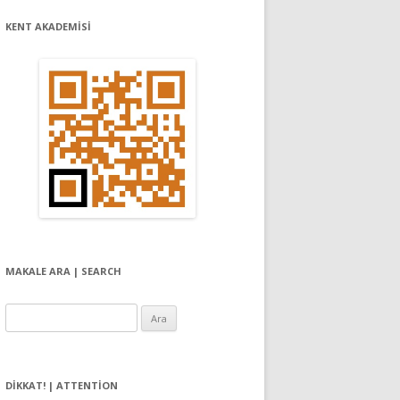
KENT AKADEMİSİ
MAKALE ARA | SEARCH
Arama:
DIKKAT! | ATTENTION