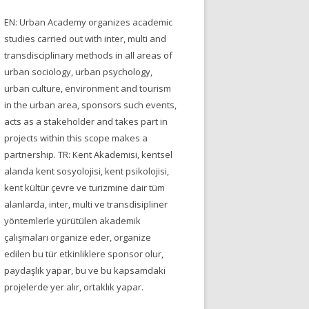
EN: Urban Academy organizes academic
studies carried out with inter, multi and
transdisciplinary methods in all areas of
urban sociology, urban psychology,
urban culture, environment and tourism
in the urban area, sponsors such events,
acts as a stakeholder and takes part in
projects within this scope makes a
partnership. TR: Kent Akademisi, kentsel
alanda kent sosyolojisi, kent psikolojisi,
kent kültür çevre ve turizmine dair tüm
alanlarda, inter, multi ve transdisipliner
yöntemlerle yürütülen akademik
çalışmaları organize eder, organize
edilen bu tür etkinliklere sponsor olur,
paydaşlık yapar, bu ve bu kapsamdaki
projelerde yer alır, ortaklık yapar.