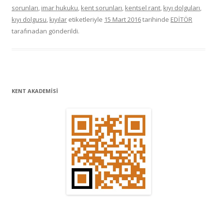
sorunları
,
imar hukuku
,
kent sorunları
,
kentsel rant
,
kıyı dolguları
,
kıyı dolgusu
,
kıyılar
etiketleriyle
15 Mart 2016
tarihinde
EDİTÖR
tarafınadan gönderildi.
KENT AKADEMİSİ