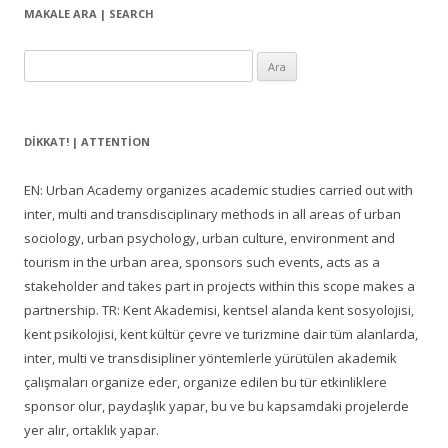
MAKALE ARA | SEARCH
Arama:
DIKKAT! | ATTENTION
EN: Urban Academy organizes academic studies carried out with
inter, multi and transdisciplinary methods in all areas of urban
sociology, urban psychology, urban culture, environment and
tourism in the urban area, sponsors such events, acts as a
stakeholder and takes part in projects within this scope makes a
partnership. TR: Kent Akademisi, kentsel alanda kent sosyolojisi,
kent psikolojisi, kent kültür çevre ve turizmine dair tüm alanlarda,
inter, multi ve transdisipliner yöntemlerle yürütülen akademik
çalışmaları organize eder, organize edilen bu tür etkinliklere
sponsor olur, paydaşlık yapar, bu ve bu kapsamdaki projelerde
yer alır, ortaklık yapar.