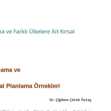
MISYON | MISSION
LOGO & EXPANSION
JOURNAL TAG
a ve Farklı Ülkelere Ait Kırsal
E-POSTA OKUMA | USER MAIL
İLETIŞIM | CONTACT US
PUBLICATION GROUP
nlama ve
REKLAM TARIFESI |
ADVERTISEMENT FEE
sal Planlama Örnekleri
Dr. Çiğdem Çörek Öztaş