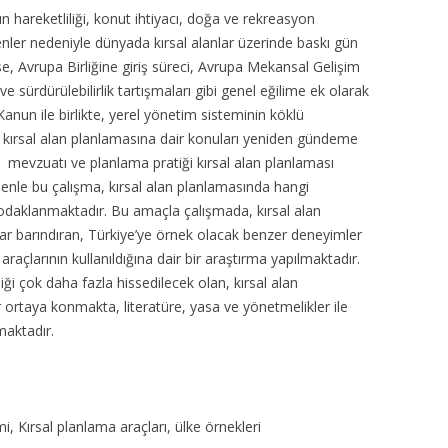
 hareketliliği, konut ihtiyacı, doğa ve rekreasyon
enler nedeniyle dünyada kırsal alanlar üzerinde baskı gün
se, Avrupa Birliğine giriş süreci, Avrupa Mekansal Gelişim
 ve sürdürülebilirlik tartışmaları gibi genel eğilime ek olarak
Kanun ile birlikte, yerel yönetim sisteminin köklü
e kırsal alan planlamasına dair konuları yeniden gündeme
r mevzuatı ve planlama pratiği kırsal alan planlaması
enle bu çalışma, kırsal alan planlamasında hangi
e odaklanmaktadır. Bu amaçla çalışmada, kırsal alan
 barındıran, Türkiye’ye örnek olacak benzer deneyimler
raçlarının kullanıldığına dair bir araştırma yapılmaktadır.
i çok daha fazla hissedilecek olan, kırsal alan
 ortaya konmakta, literatüre, yasa ve yönetmelikler ile
maktadır.
, Kırsal planlama araçları, ülke örnekleri