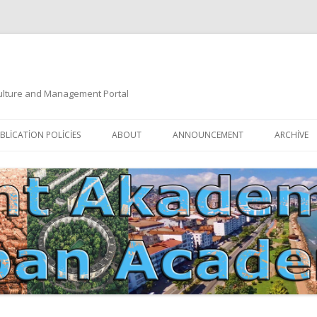
 Culture and Management Portal
İçeriğe
atla
BLICATION POLICIES
ABOUT
ANNOUNCEMENT
ARCHIVE
DOCUMENTATION
EDITORIAL BOARD
ETIK KURUL | ETHICAL BOARDS
YAZIM KURALLARI
SÜREÇ REHBERI | PROCESS GUIDE
İNDEKSLER
JOURNAL HISTORY | DERGI
TIK İLKELER | ETHICAL RULES
TARIHÇESI