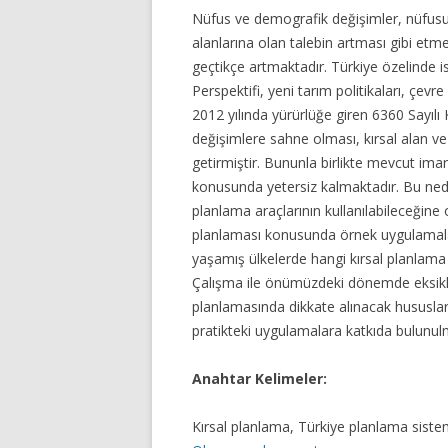
Nüfus ve demografik değişimler, nüfusun
alanlarına olan talebin artması gibi etm
geçtikçe artmaktadır. Türkiye özelinde i
Perspektifi, yeni tarım politikaları, çevre
2012 yılında yürürlüğe giren 6360 Sayılı 
değişimlere sahne olması, kırsal alan v
getirmiştir. Bununla birlikte mevcut ima
konusunda yetersiz kalmaktadır. Bu ned
planlama araçlarının kullanılabileceğin
planlaması konusunda örnek uygulamalar
yaşamış ülkelerde hangi kırsal planlama a
Çalışma ile önümüzdeki dönemde eksikliğ
planlamasında dikkate alınacak hususlar
pratikteki uygulamalara katkıda bulunul
Anahtar Kelimeler:
Kırsal planlama, Türkiye planlama sistemi