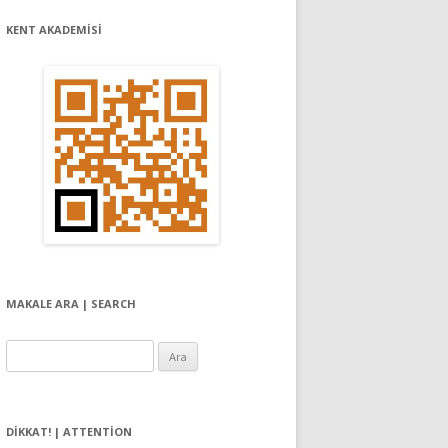
KENT AKADEMİSİ
MAKALE ARA | SEARCH
Arama:
DIKKAT! | ATTENTION