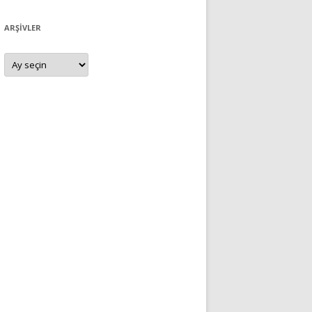
ARŞIVLER
Arşivler