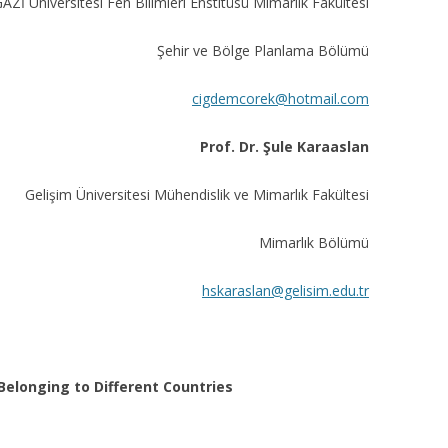
AZİ Üniversitesi Fen Bilimleri Enstitüsü Mimarlık Fakültesi
Şehir ve Bölge Planlama Bölümü
cigdemcorek@hotmail.com
Prof. Dr. Şule Karaaslan
Gelişim Üniversitesi Mühendislik ve Mimarlık Fakültesi
Mimarlık Bölümü
hskaraslan@gelisim.edu.tr
Belonging to Different Countries