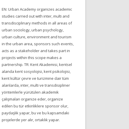
EN: Urban Academy organizes academic
studies carried out with inter, multi and
transdisciplinary methods in all areas of
urban sociology, urban psychology,
urban culture, environment and tourism
in the urban area, sponsors such events,
acts as a stakeholder and takes part in
projects within this scope makes a
partnership. TR: Kent Akademisi, kentsel
alanda kent sosyolojisi, kent psikolojisi,
kent kültür çevre ve turizmine dair tüm
alanlarda, inter, multi ve transdisipliner
yöntemlerle yürütülen akademik
çalışmaları organize eder, organize
edilen bu tür etkinliklere sponsor olur,
paydaşlık yapar, bu ve bu kapsamdaki
projelerde yer alır, ortaklık yapar.