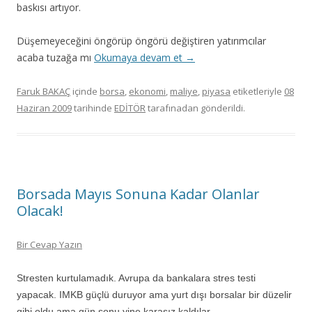
baskısı artıyor.
Düşemeyeceğini öngörüp öngörü değiştiren yatırımcılar
acaba tuzağa mı
Okumaya devam et
→
Faruk BAKAÇ
içinde
borsa
,
ekonomi
,
maliye
,
piyasa
etiketleriyle
08
Haziran 2009
tarihinde
EDİTÖR
tarafınadan gönderildi.
Borsada Mayıs Sonuna Kadar Olanlar
Olacak!
Bir Cevap Yazın
Stresten kurtulamadık. Avrupa da bankalara stres testi
yapacak. IMKB güçlü duruyor ama yurt dışı borsalar bir düzelir
gibi oldu ama gün sonu yine karasız kaldılar.