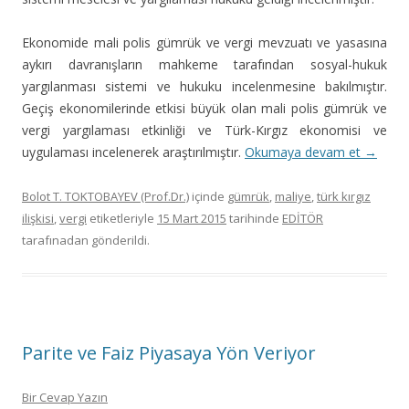
Ekonomide mali polis gümrük ve vergi mevzuatı ve yasasına
aykırı davranışların mahkeme tarafından sosyal-hukuk
yargılanması sistemi ve hukuku incelenmesine bakılmıştır.
Geçiş ekonomilerinde etkisi büyük olan mali polis gümrük ve
vergi yargılaması etkinliği ve Türk-Kırgız ekonomisi ve
uygulaması incelenerek araştırılmıştır.
Okumaya devam et
→
Bolot T. TOKTOBAYEV (Prof.Dr.)
içinde
gümrük
,
maliye
,
türk kırgız
ilişkisi
,
vergi
etiketleriyle
15 Mart 2015
tarihinde
EDİTÖR
tarafınadan gönderildi.
Parite ve Faiz Piyasaya Yön Veriyor
Bir Cevap Yazın