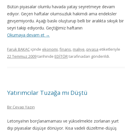
Bütün piyasalar olumlu havada yatay seyretmeye devam
ediyor. Geçen haftalar olumsuzluk hakimdi ama endeksler
gevşemiyordu. Aşağı baskı oluşturup belli bir aralıkta sıkışık bir
seyri takip ediyordu. Geçtiğimiz haftanın
Okumaya devam et
→
Faruk BAKAÇ
içinde
ekonomi
,
finans
,
maliye
,
piyasa
etiketleriyle
22 Temmuz 2009
tarihinde
EDİTÖR
tarafınadan gönderildi.
Yatırımcılar Tuzağa mı Düştü
Bir Cevap Yazın
Letonya’nın borçlanamaması ve yükselmekte zorlanan yurt
dışı piyasalar düşüşe dönüyor. Kısa vadeli düzeltme-düşüş