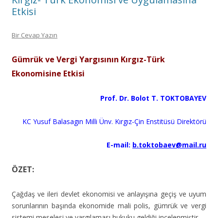
Etkisi
Bir Cevap Yazın
Gümrük ve Vergi Yargısının Kırgız-Türk
Ekonomisine Etkisi
Prof. Dr. Bolot T. TOKTOBAYEV
KC Yusuf Balasagın Milli Ünv. Kırgız-Çin Enstitüsü Direktörü
E-mail:
b.toktobaev@mail.ru
ÖZET:
Çağdaş ve ileri devlet ekonomisi ve anlayışına geçiş ve uyum
sorunlarının başında ekonomide mali polis, gümrük ve vergi
sistemi meselesi ve yargılaması hukuku geldiği incelenmiştir.