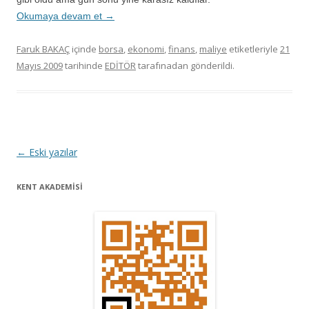
Okumaya devam et
→
Faruk BAKAÇ
içinde
borsa
,
ekonomi
,
finans
,
maliye
etiketleriyle
21
Mayıs 2009
tarihinde
EDİTÖR
tarafınadan gönderildi.
Y
←
Eski yazılar
a
KENT AKADEMİSİ
z
ı
d
o
l
a
ş