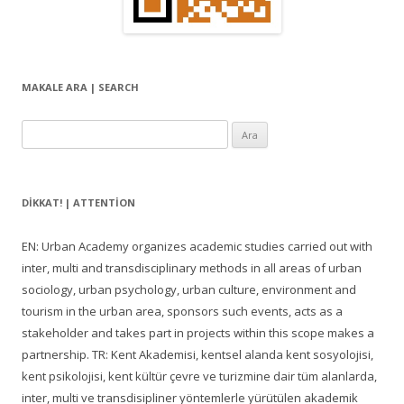
ı
m
ı
MAKALE ARA | SEARCH
Arama:
DIKKAT! | ATTENTION
EN: Urban Academy organizes academic studies carried out with
inter, multi and transdisciplinary methods in all areas of urban
sociology, urban psychology, urban culture, environment and
tourism in the urban area, sponsors such events, acts as a
stakeholder and takes part in projects within this scope makes a
partnership. TR: Kent Akademisi, kentsel alanda kent sosyolojisi,
kent psikolojisi, kent kültür çevre ve turizmine dair tüm alanlarda,
inter, multi ve transdisipliner yöntemlerle yürütülen akademik