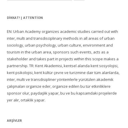
DIKKAT! | ATTENTION
EN: Urban Academy organizes academic studies carried out with
inter, multi and transdisciplinary methods in all areas of urban
sociology, urban psychology, urban culture, environment and
tourism in the urban area, sponsors such events, acts as a
stakeholder and takes part in projects within this scope makes a
partnership. TR: Kent Akademisi, kentsel alanda kent sosyolojisi,
kent psikolojisi, kent kültür çevre ve turizmine dair tüm alanlarda,
inter, multi ve transdisipliner yöntemlerle yürütülen akademik
çalışmaları organize eder, organize edilen bu tür etkinliklere
sponsor olur, paydaşlık yapar, bu ve bu kapsamdaki projelerde
yer alır, ortaklık yapar.
ARŞIVLER