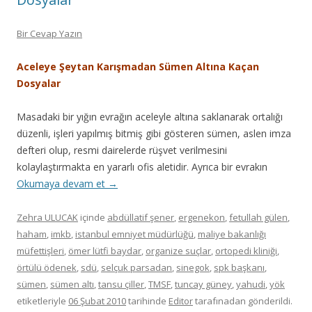
Bir Cevap Yazın
Aceleye Şeytan Karışmadan Sümen Altına Kaçan
Dosyalar
Masadaki bir yığın evrağın aceleyle altına saklanarak ortalığı
düzenli, işleri yapılmış bitmiş gibi gösteren sümen, aslen imza
defteri olup, resmi dairelerde rüşvet verilmesini
kolaylaştırmakta en yararlı ofis aletidir. Ayrıca bir evrakın
Okumaya devam et
→
Zehra ULUCAK
içinde
abdüllatif şener
,
ergenekon
,
fetullah gülen
,
haham
,
imkb
,
istanbul emniyet müdürlüğü
,
maliye bakanlığı
müfettişleri
,
ömer lütfi baydar
,
organize suçlar
,
ortopedi kliniği
,
örtülü ödenek
,
sdü
,
selçuk parsadan
,
sinegok
,
spk başkanı
,
sümen
,
sümen altı
,
tansu çiller
,
TMSF
,
tuncay güney
,
yahudi
,
yök
etiketleriyle
06 Şubat 2010
tarihinde
Editor
tarafınadan gönderildi.