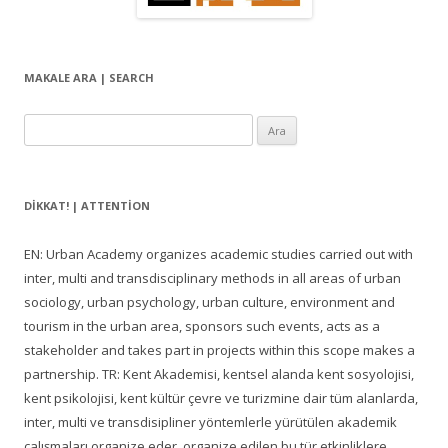
MAKALE ARA | SEARCH
Arama:
DIKKAT! | ATTENTION
EN: Urban Academy organizes academic studies carried out with
inter, multi and transdisciplinary methods in all areas of urban
sociology, urban psychology, urban culture, environment and
tourism in the urban area, sponsors such events, acts as a
stakeholder and takes part in projects within this scope makes a
partnership. TR: Kent Akademisi, kentsel alanda kent sosyolojisi,
kent psikolojisi, kent kültür çevre ve turizmine dair tüm alanlarda,
inter, multi ve transdisipliner yöntemlerle yürütülen akademik
çalışmaları organize eder, organize edilen bu tür etkinliklere