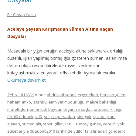
Bir Cevap Yazın
Aceleye Şeytan Karışmadan Sümen Altına Kaçan
Dosyalar
Masadaki bir yığın evrağın aceleyle altına saklanarak ortalığı
düzenli, işleri yapılmış bitmiş gibi gösteren sümen, aslen imza
defteri olup, resmi dairelerde rüşvet verilmesini
kolaylaştırmakta en yararlı ofis aletidir. Ayrıca bir evrakın
Okumaya devam et
→
Zehra ULUCAK
içinde
abdüllatif şener
,
ergenekon
,
fetullah gülen
,
haham
,
imkb
,
istanbul emniyet müdürlüğü
,
maliye bakanlığı
müfettişleri
,
ömer lütfi baydar
,
organize suçlar
,
ortopedi kliniği
,
örtülü ödenek
,
sdü
,
selçuk parsadan
,
sinegok
,
spk başkanı
,
sümen
,
sümen altı
,
tansu çiller
,
TMSF
,
tuncay güney
,
yahudi
,
yök
etiketleriyle
06 Şubat 2010
tarihinde
Editor
tarafınadan gönderildi.