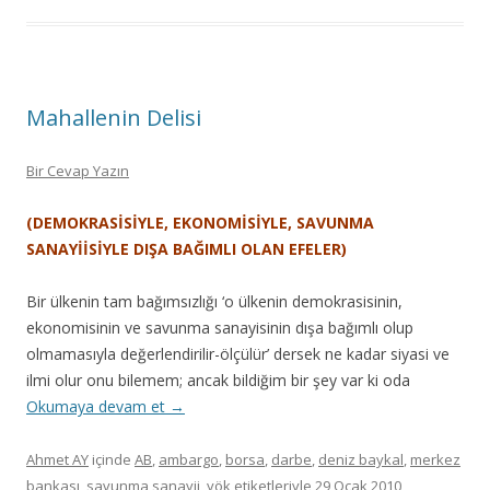
Mahallenin Delisi
Bir Cevap Yazın
(DEMOKRASİSİYLE, EKONOMİSİYLE, SAVUNMA
SANAYİİSİYLE DIŞA BAĞIMLI OLAN EFELER)
Bir ülkenin tam bağımsızlığı ‘o ülkenin demokrasisinin,
ekonomisinin ve savunma sanayisinin dışa bağımlı olup
olmamasıyla değerlendirilir-ölçülür’ dersek ne kadar siyasi ve
ilmi olur onu bilemem; ancak bildiğim bir şey var ki oda
Okumaya devam et
→
Ahmet AY
içinde
AB
,
ambargo
,
borsa
,
darbe
,
deniz baykal
,
merkez
bankası
,
savunma sanayii
,
yök
etiketleriyle
29 Ocak 2010