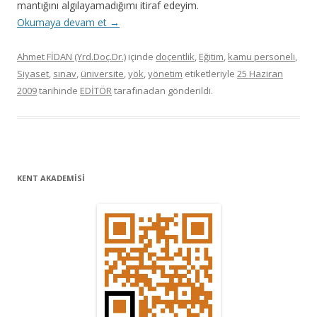
mantığını algılayamadığımı itiraf edeyim.
Okumaya devam et
→
Ahmet FİDAN (Yrd.Doç.Dr.)
içinde
doçentlik
,
Eğitim
,
kamu personeli
,
Siyaset
,
sınav
,
üniversite
,
yök
,
yönetim
etiketleriyle
25 Haziran
2009
tarihinde
EDİTÖR
tarafınadan gönderildi.
KENT AKADEMİSİ