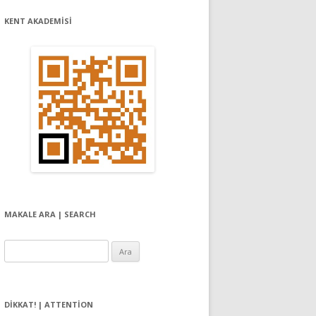
KENT AKADEMİSİ
MAKALE ARA | SEARCH
Arama:
DIKKAT! | ATTENTION