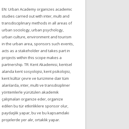
EN: Urban Academy organizes academic
studies carried out with inter, multi and
transdisciplinary methods in all areas of
urban sociology, urban psychology,
urban culture, environment and tourism
in the urban area, sponsors such events,
acts as a stakeholder and takes part in
projects within this scope makes a
partnership. TR: Kent Akademisi, kentsel
alanda kent sosyolojisi, kent psikolojisi,
kent kültür çevre ve turizmine dair tüm
alanlarda, inter, multi ve transdisipliner
yöntemlerle yürütülen akademik
çalışmaları organize eder, organize
edilen bu tür etkinliklere sponsor olur,
paydaşlık yapar, bu ve bu kapsamdaki
projelerde yer alır, ortaklık yapar.