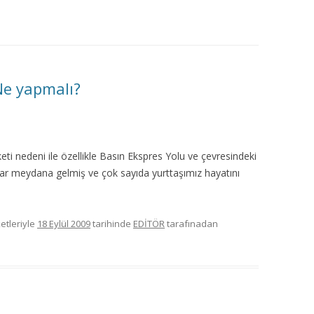
MISYON | MISSION
LOGO & EXPANSION
JOURNAL TAG
Ne yapmalı?
E-POSTA OKUMA | USER MAIL
İLETIŞIM | CONTACT US
eti nedeni ile özellikle Basın Ekspres Yolu ve çevresindeki
lar meydana gelmiş ve çok sayıda yurttaşımız hayatını
PUBLICATION GROUP
REKLAM TARIFESI |
etleriyle
18 Eylül 2009
tarihinde
EDİTÖR
tarafınadan
ADVERTISEMENT FEE