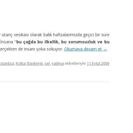
 utanç vesikası olarak balık hafızalarımızda geçici bir süre
 İnsana “
bu çağda bu ilkellik, bu sorumsuzluk ve bu
 gerçekten de insanı şoka sokuyor.
Okumaya devam et
→
istanbul
,
Kültür Başkenti
,
sel
,
yağma
etiketleriyle
11 Eylül 2009