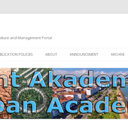
 Culture and Management Portal
İçeriğe
atla
BLICATION POLICIES
ABOUT
ANNOUNCEMENT
ARCHIVE
DOCUMENTATION
EDITORIAL BOARD
ETIK KURUL | ETHICAL BOARDS
YAZIM KURALLARI
SÜREÇ REHBERI | PROCESS GUIDE
İNDEKSLER
JOURNAL HISTORY | DERGI
TIK İLKELER | ETHICAL RULES
TARIHÇESI