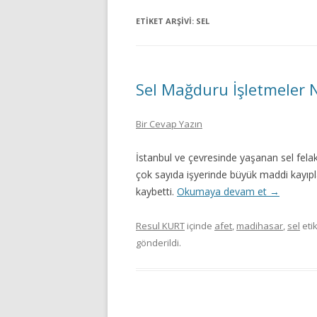
ETIKET ARŞIVI:
SEL
Sel Mağduru İşletmeler 
Bir Cevap Yazın
İstanbul ve çevresinde yaşanan sel felak
çok sayıda işyerinde büyük maddi kayıp
kaybetti.
Okumaya devam et
→
Resul KURT
içinde
afet
,
madihasar
,
sel
etik
gönderildi.