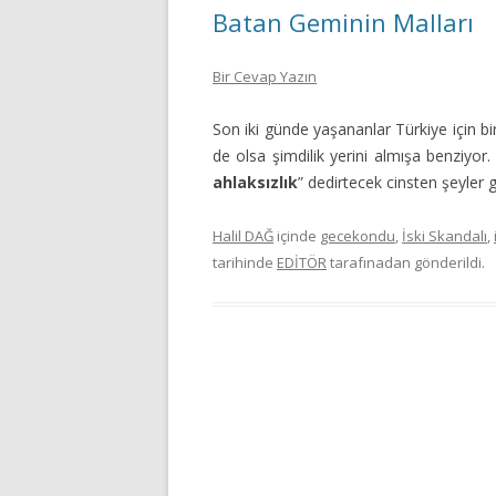
Batan Geminin Malları
Bir Cevap Yazın
Son iki günde yaşananlar Türkiye için bir
de olsa şimdilik yerini almışa benziyor.
ahlaksızlık
” dedirtecek cinsten şeyler
Halil DAĞ
içinde
gecekondu
,
İski Skandalı
,
tarihinde
EDİTÖR
tarafınadan gönderildi.